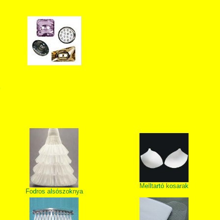
T
Melltartó kosarak
Fodros alsószoknya