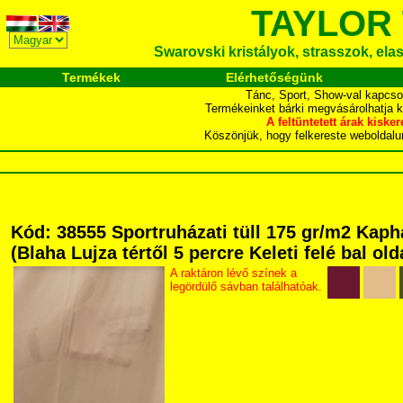
TAYLOR
Swarovski kristályok, strasszok, elasz
Termékek
Elérhetőségünk
Tánc, Sport, Show-val kapcso
Termékeinket bárki megvásárolhatja 
A feltüntetett árak ki
Köszönjük, hogy felkereste webol
Kód: 38555 Sportruházati tüll 175 gr/m2 Kap
(Blaha Lujza tértől 5 percre Keleti felé bal ol
A raktáron lévő színek a
legördülő sávban találhatóak.