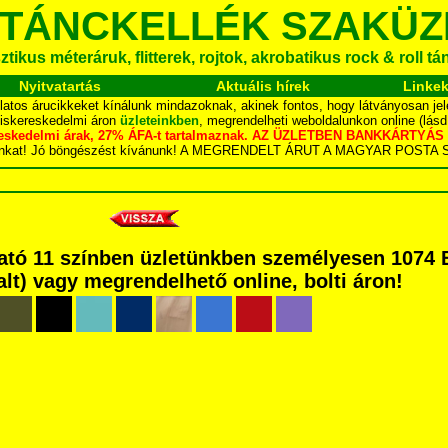
 TÁNCKELLÉK SZAKÜZ
tikus méteráruk, flitterek, rojtok, akrobatikus rock & roll t
Nyitvatartás
Aktuális hírek
Linke
latos árucikkeket kínálunk mindazoknak, akinek fontos, hogy látványosan jel
kiskereskedelmi áron
üzleteinkben
, megrendelheti weboldalunkon online (lás
skereskedelmi árak, 27% ÁFA-t tartalmaznak. AZ ÜZLETBEN BANKKÁRT
dalunkat! Jó böngészést kívánunk! A MEGRENDELT ÁRUT A MAGYAR POS
ható 11 színben üzletünkben személyesen 1074 
dalt) vagy megrendelhető online, bolti áron!