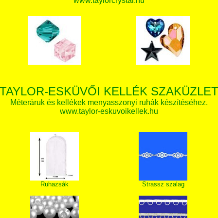
www.taylorcrystal.hu
TAYLOR-ESKÜVŐI KELLÉK SZAKÜZLE
Méteráruk és kellékek menyasszonyi ruhák készítéséhez.
www.taylor-eskuvoikellek.hu
Ruhazsák
Strassz szalag