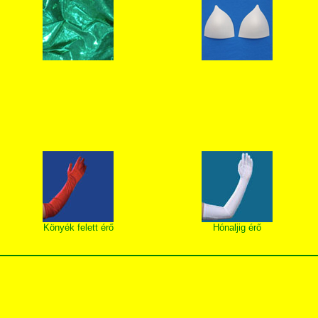
Könyék felett érő
Hónaljig érő