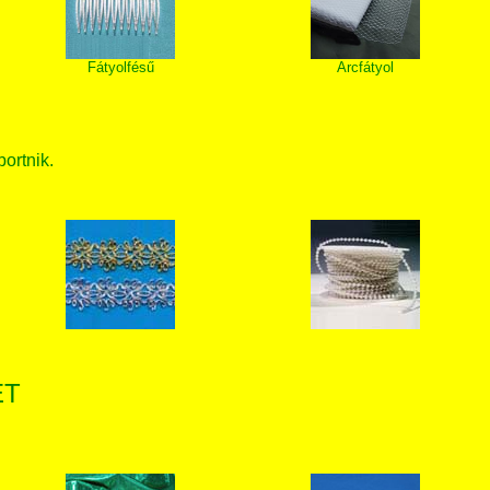
Fátyolfésű
Arcfátyol
bortnik.
ET