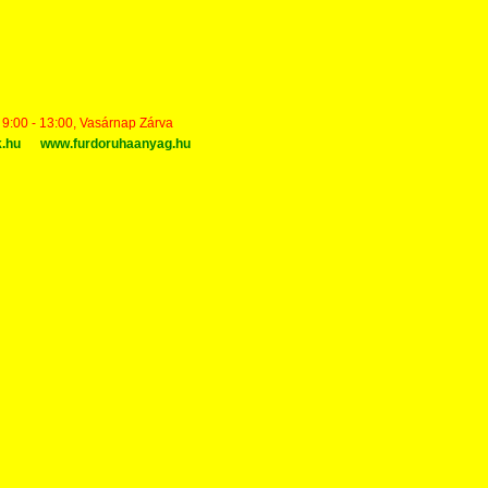
t 9:00 - 13:00, Vasárnap Zárva
k.hu
www.furdoruhaanyag.hu