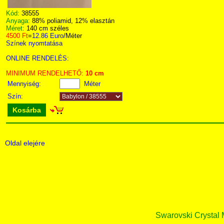
Kód:
38555
Anyaga:
88% poliamid, 12% elasztán
Méret:
140 cm széles
4500 Ft
=
12.86 Euro
/Méter
Színek nyomtatása
ONLINE RENDELÉS:
MINIMUM RENDELHETŐ:
10 cm
Mennyiség:
Méter
Szín:
Kosárba
Oldal elejére
Swarovski Crystal