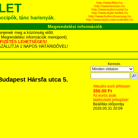
http://www.flitter.hu
LET
http://www.kesztyu.hu
http://www.taylorcrystal.hu
http://www.taylor-kellek.hu
http://www.furdoruhaanyag.hu
ánccipők, tánc harisnyák.
http://www.taylor-eskuvoikellek.hu
k
Megrendelési információk
enjenek meg a közönség előtt.
d Megrendelési információk menüpont).
YÁS FIZETÉS LEHETSÉGES!
TA SZÁLLÍTJA 1 NAPOS HATÁRIDŐVEL!
Keresés
Budapest Hársfa utca 5.
Aktuális euró árfolyam
350.00 Ft
Az eurós árak
tájékoztató jellegűek!
Beállítás időpontja
2026.05.31 20:09