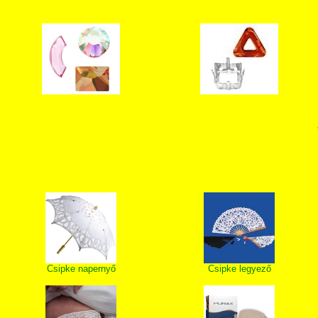
Csipke napernyő
Csipke legyező