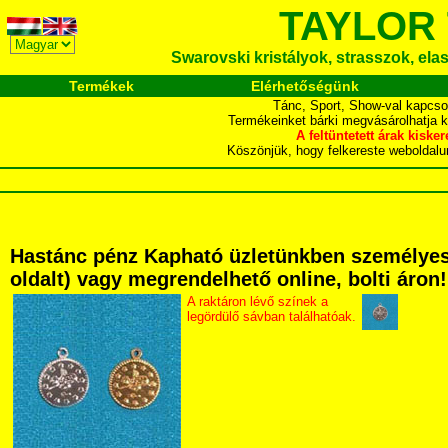
TAYLOR
Swarovski kristályok, strasszok, elasz
Termékek
Elérhetőségünk
Tánc, Sport, Show-val kapcso
Termékeinket bárki megvásárolhatja 
A feltüntetett árak ki
Köszönjük, hogy felkereste webol
Hastánc pénz Kapható üzletünkben személyesen
oldalt) vagy megrendelhető online, bolti áron!
A raktáron lévő színek a
legördülő sávban találhatóak.