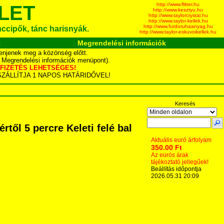
http://www.flitter.hu
LET
http://www.kesztyu.hu
http://www.taylorcrystal.hu
http://www.taylor-kellek.hu
http://www.furdoruhaanyag.hu
ánccipők, tánc harisnyák.
http://www.taylor-eskuvoikellek.hu
k
Megrendelési információk
enjenek meg a közönség előtt.
d Megrendelési információk menüpont).
YÁS FIZETÉS LEHETSÉGES!
TA SZÁLLÍTJA 1 NAPOS HATÁRIDŐVEL!
Keresés
től 5 percre Keleti felé bal
Aktuális euró árfolyam
350.00 Ft
Az eurós árak
tájékoztató jellegűek!
Beállítás időpontja
2026.05.31 20:09