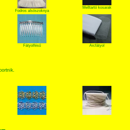
Melltartó kosarak
Fodros alsószoknya
Fátyolfésű
Arcfátyol
bortnik.