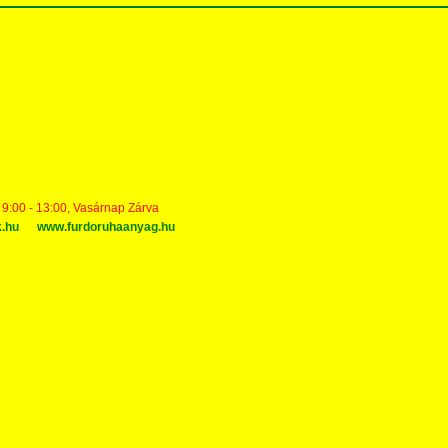
t 9:00 - 13:00, Vasárnap Zárva
k.hu
www.furdoruhaanyag.hu