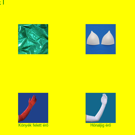
ET
Könyék felett érő
Hónaljig érő