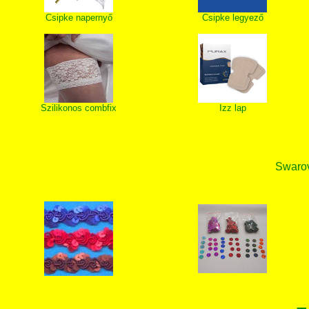
Csipke napernyő
Csipke legyező
Szilikonos combfix
Izz lap
Swarovs