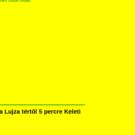
shko 03006 model.
 Lujza tértől 5 percre Keleti