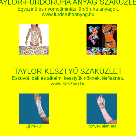
AYLOR-FÜRDŐRUHA ANYAG SZAKÜZL
Egyszínű és nyomottmintás fürdőruha anyagok.
www.furdoruhaanyag.hu
TAYLOR-KESZTYŰ SZAKÜZLET
Esküvői, báli és alkalmi kesztyűk nőknek, férfiaknak.
www.kesztyu.hu
Ujj nélküli
Könyék alatt érő