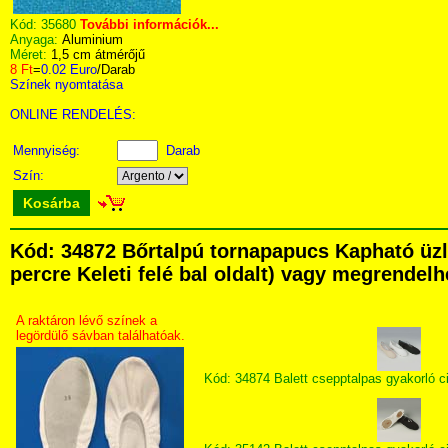
Kód:
35680
További információk...
Anyaga:
Aluminium
Méret:
1,5 cm átmérőjű
8 Ft
=
0.02 Euro
/Darab
Színek nyomtatása
ONLINE RENDELÉS:
Mennyiség:
Darab
Szín:
Kosárba
Kód: 34872 Bőrtalpú tornapapucs Kapható üzl
percre Keleti felé bal oldalt) vagy megrendelh
A raktáron lévő színek a
legördülő sávban találhatóak.
Kód: 34874 Balett csepptalpas gyakorló c