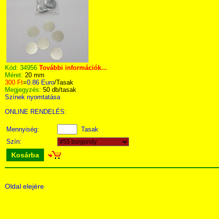
Kód:
34956
További információk...
Méret:
20 mm
300 Ft
=
0.86 Euro
/Tasak
Megjegyzés:
50 db/tasak
Színek nyomtatása
ONLINE RENDELÉS:
Mennyiség:
Tasak
Szín:
Kosárba
Oldal elejére