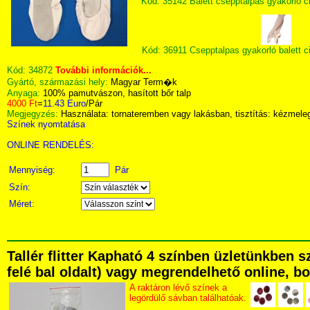
Kód: 35142 Balett csepptalpas gyakorló c
Kód: 36911 Csepptalpas gyakorló balett c
Kód:
34872
További információk...
Gyártó, származási hely:
Magyar Term�k
Anyaga:
100% pamutvászon, hasított bőr talp
4000 Ft
=
11.43 Euro
/Pár
Megjegyzés:
Használata: tornateremben vagy lakásban, tisztítás: kézmel
Színek nyomtatása
ONLINE RENDELÉS:
Mennyiség:
Pár
Szín:
Méret:
Tallér flitter Kapható 4 színben üzletünkben 
felé bal oldalt) vagy megrendelhető online, bo
A raktáron lévő színek a
legördülő sávban találhatóak.