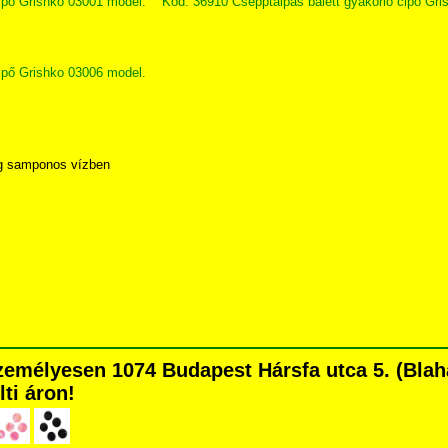
ipő Grishko 03001 model.
Kód: 36910 Csepptalpas balett gyakorló cipő Gri
ipő Grishko 03006 model.
eg samponos vízben
személyesen 1074 Budapest Hársfa utca 5. (Blaha
lti áron!