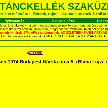
 TÁNCKELLÉK SZAKÜZ
tikus méteráruk, flitterek, rojtok, akrobatikus rock & roll t
Nyitvatartás
Aktuális hírek
Linke
latos árucikkeket kínálunk mindazoknak, akinek fontos, hogy látványosan jel
kiskereskedelmi áron
üzleteinkben
, megrendelheti weboldalunkon online (lás
skereskedelmi árak, 27% ÁFA-t tartalmaznak. AZ ÜZLETBEN BANKKÁRT
dalunkat! Jó böngészést kívánunk! A MEGRENDELT ÁRUT A MAGYAR POS
 1074 Budapest Hársfa utca 5. (Blaha Lujza tér