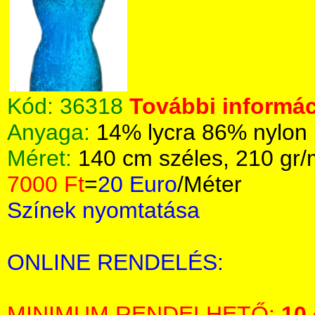
Kód:
36318
További informác
Anyaga:
14% lycra 86% nylon
Méret:
140 cm széles, 210 gr
7000 Ft
=
20 Euro
/Méter
Színek nyomtatása
ONLINE RENDELÉS:
MINIMUM RENDELHETŐ:
10