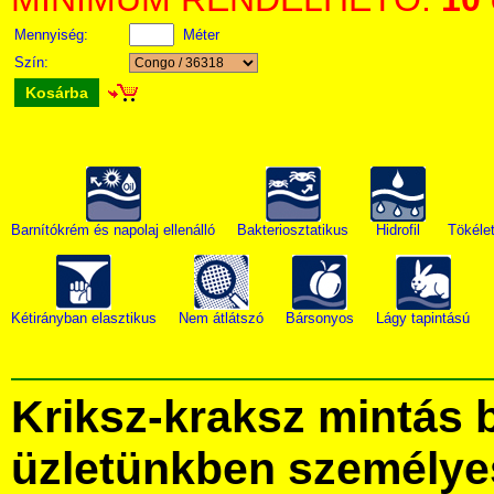
Mennyiség:
Méter
Szín:
Kosárba
Barnítókrém és napolaj ellenálló
Bakteriosztatikus
Hidrofil
Tökéle
Kétirányban elasztikus
Nem átlátszó
Bársonyos
Lágy tapintású
Kriksz-kraksz mintás
üzletünkben személye