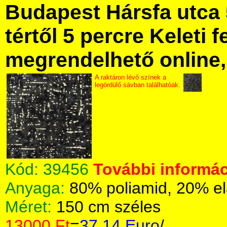
Budapest Hársfa utca 
tértől 5 percre Keleti f
megrendelhető online, 
A raktáron lévő színek a
legördülő sávban találhatóak.
Kód:
39456
További informác
Anyaga:
80% poliamid, 20% el
Méret:
150 cm széles
13000 Ft
=
37.14 Euro
/.