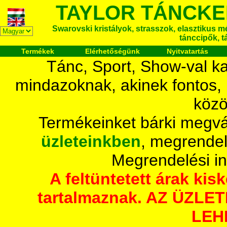
TAYLOR TÁNCKE
Swarovski kristályok, strasszok, elasztikus mét
tánccipők, t
Termékek
Elérhetőségünk
Nyitvatartás
Tánc, Sport, Show-val ka
mindazoknak, akinek fontos,
közö
Termékeinket bárki megvá
üzleteinkben
, megrendel
Megrendelési i
A feltüntetett árak ki
tartalmaznak. AZ ÜZL
LEH