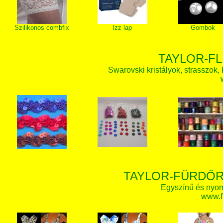
Szilikonos combfix
Izz lap
Gombok
TAYLOR-FL
Swarovski kristályok, strasszok, k
TAYLOR-FÜRDŐR
Egyszínű és nyom
www.f