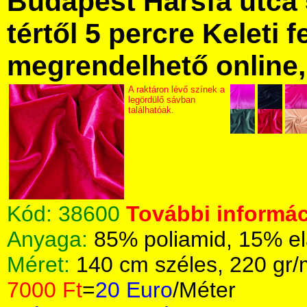
Budapest Hársfa utca 
tértől 5 percre Keleti f
megrendelhető online, 
A raktáron lévő színek a
legördülő sávban
találhatóak.
Kód:
38600
További informác
Anyaga:
85% poliamid, 15% el
Méret:
140 cm széles, 220 gr
7000 Ft
=
20 Euro
/Méter