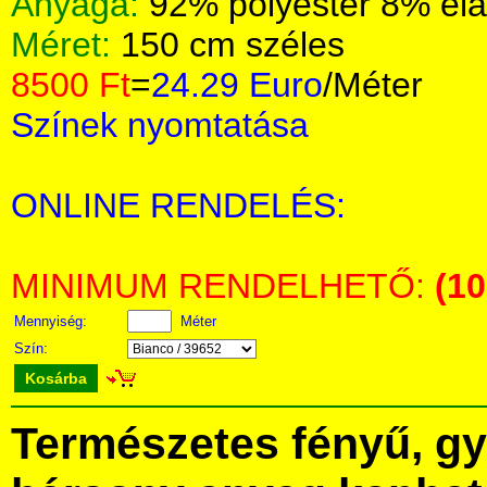
Anyaga:
92% polyester 8% ela
Méret:
150 cm széles
8500 Ft
=
24.29 Euro
/Méter
Színek nyomtatása
ONLINE RENDELÉS:
MINIMUM RENDELHETŐ:
(1
Mennyiség:
Méter
Szín:
Kosárba
Természetes fényű, gy