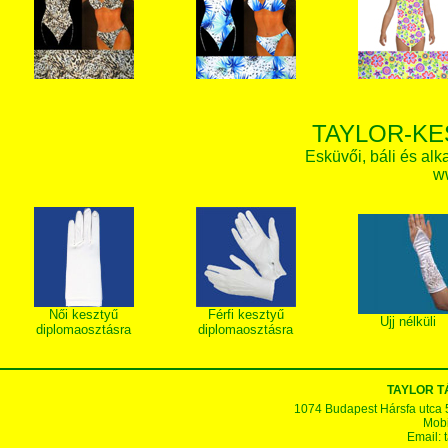
TAYLOR-KE
Esküvői, báli és alk
w
Női kesztyű
Férfi kesztyű
Ujj nélküli
diplomaosztásra
diplomaosztásra
TAYLOR 
1074 Budapest Hársfa utca 5-7
Mobi
Email: