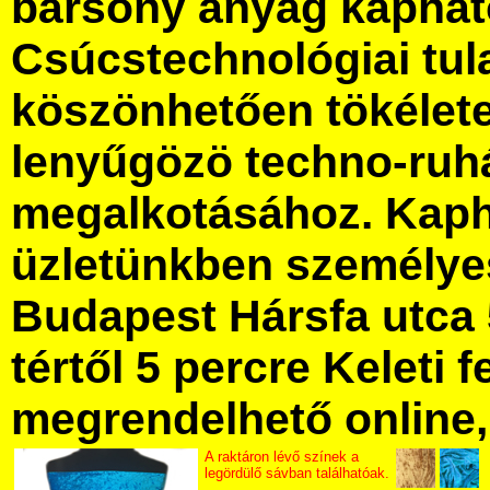
bársony anyag kaphat
Csúcstechnológiai tu
köszönhetően tökélet
lenyűgözö techno-ruh
megalkotásához. Kaph
üzletünkben személye
Budapest Hársfa utca 
tértől 5 percre Keleti f
megrendelhető online, 
A raktáron lévő színek a
legördülő sávban találhatóak.