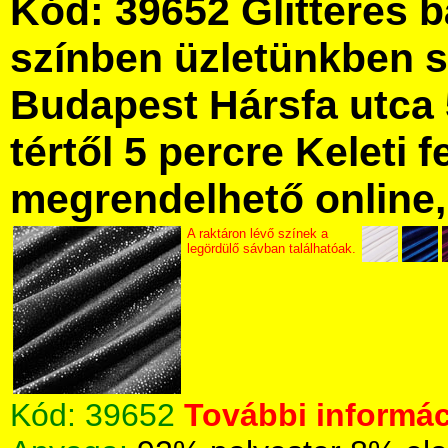
Kód: 39652 Glitteres 
színben üzletünkben 
Budapest Hársfa utca 
tértől 5 percre Keleti f
megrendelhető online, 
A raktáron lévő színek a
legördülő sávban találhatóak.
Kód:
39652
További informác