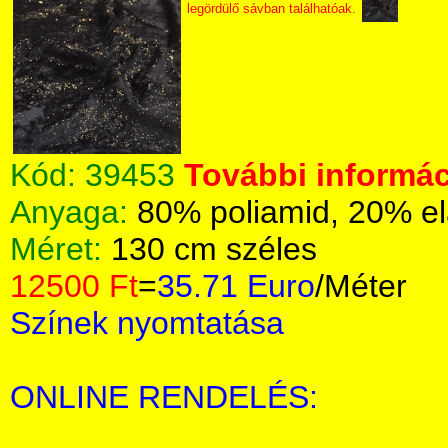
legördülő sávban találhatóak.
Kód:
39453
További informác
Anyaga:
80% poliamid, 20% el
Méret:
130 cm széles
12500 Ft
=
35.71 Euro
/Méter
Színek nyomtatása
ONLINE RENDELÉS: