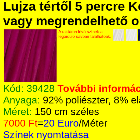
Lujza tértől 5 percre Ke
vagy megrendelhető onl
A raktáron lévő színek a
legördülő sávban találhatóak.
Kód:
39428
További informác
Anyaga:
92% poliészter, 8% e
Méret:
150 cm széles
7000 Ft
=
20 Euro
/Méter
Színek nyomtatása