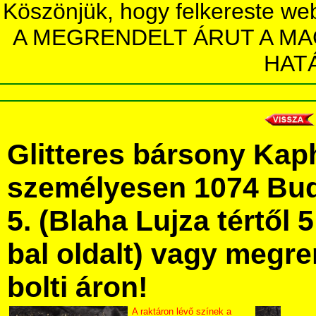
Köszönjük, hogy felkereste we
A MEGRENDELT ÁRUT A MA
HAT
Glitteres bársony Kap
személyesen 1074 Bud
5. (Blaha Lujza tértől 5
bal oldalt) vagy megre
bolti áron!
A raktáron lévő színek a