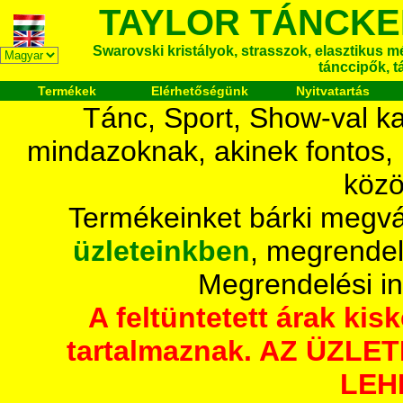
TAYLOR TÁNCKE
Swarovski kristályok, strasszok, elasztikus mét
tánccipők, t
Termékek
Elérhetőségünk
Nyitvatartás
Tánc, Sport, Show-val ka
mindazoknak, akinek fontos,
közö
Termékeinket bárki megvá
üzleteinkben
, megrendel
Megrendelési i
A feltüntetett árak ki
tartalmaznak. AZ ÜZL
LEH