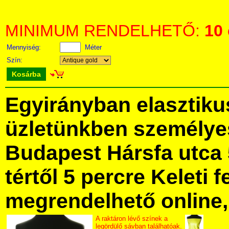
MINIMUM RENDELHETŐ:
10
Mennyiség:
Méter
Szín:
Kosárba
Egyirányban elasztik
üzletünkben személye
Budapest Hársfa utca 
tértől 5 percre Keleti f
megrendelhető online, 
A raktáron lévő színek a
legördülő sávban találhatóak.