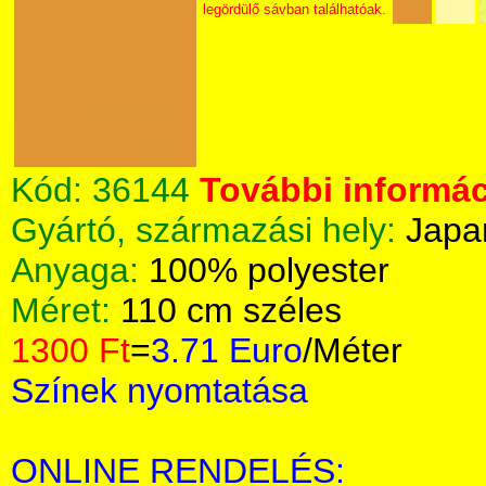
legördülő sávban találhatóak.
Kód:
36144
További informác
Gyártó, származási hely:
Japa
Anyaga:
100% polyester
Méret:
110 cm széles
1300 Ft
=
3.71 Euro
/Méter
Színek nyomtatása
ONLINE RENDELÉS: