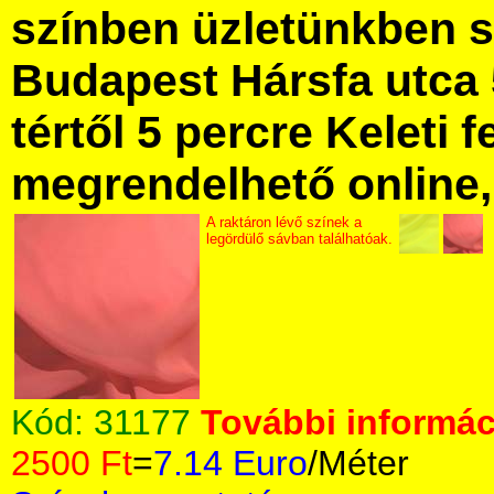
színben üzletünkben 
Budapest Hársfa utca 
tértől 5 percre Keleti f
megrendelhető online, 
A raktáron lévő színek a
legördülő sávban találhatóak.
Kód:
31177
További informáci
2500 Ft
=
7.14 Euro
/Méter