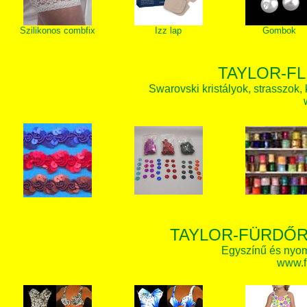
Szilikonos combfix
Izz lap
Gombok
TAYLOR-FL
Swarovski kristályok, strasszok, k
TAYLOR-FÜRDŐR
Egyszínű és nyom
www.f