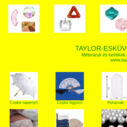
TAYLOR-ESKÜV
Méteráruk és kellékek
www.tay
Csipke napernyő
Csipke legyező
Ruhazsák