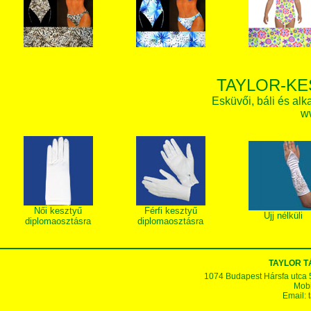
TAYLOR-KE
Esküvői, báli és alk
w
Női kesztyű
Férfi kesztyű
Ujj nélküli
diplomaosztásra
diplomaosztásra
TAYLOR 
1074 Budapest Hársfa utca 5-7
Mobi
Email: