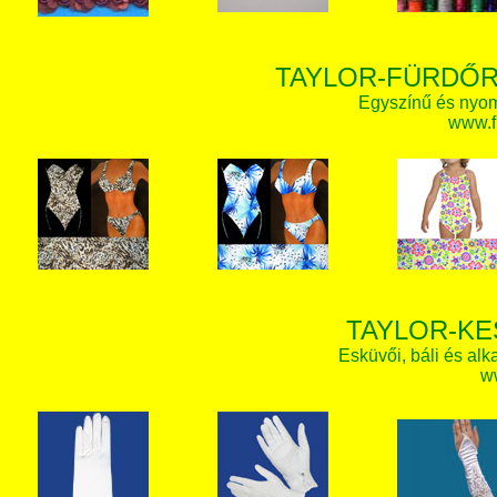
TAYLOR-FÜRDŐR
Egyszínű és nyom
www.f
TAYLOR-KE
Esküvői, báli és alk
w