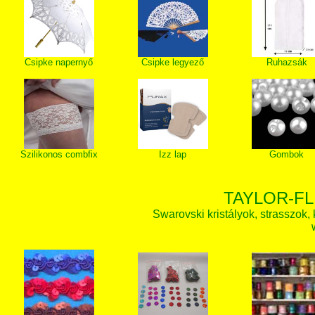
Csipke napernyő
Csipke legyező
Ruhazsák
Szilikonos combfix
Izz lap
Gombok
TAYLOR-FL
Swarovski kristályok, strasszok, k