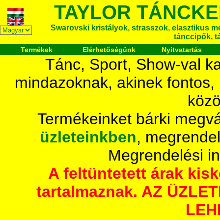
TAYLOR TÁNCKE
Swarovski kristályok, strasszok, elasztikus mét
tánccipők, t
Termékek
Elérhetőségünk
Nyitvatartás
Tánc, Sport, Show-val ka
mindazoknak, akinek fontos,
közö
Termékeinket bárki megvá
üzleteinkben
, megrendel
Megrendelési i
A feltüntetett árak ki
tartalmaznak. AZ ÜZL
LEH