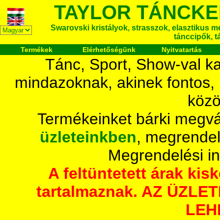
TAYLOR TÁNCKE
Swarovski kristályok, strasszok, elasztikus mét
tánccipők, t
Termékek
Elérhetőségünk
Nyitvatartás
Tánc, Sport, Show-val ka
mindazoknak, akinek fontos,
közö
Termékeinket bárki megvá
üzleteinkben
, megrendel
Megrendelési i
A feltüntetett árak ki
tartalmaznak. AZ ÜZL
LEH