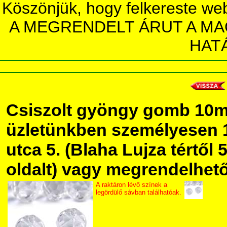
Köszönjük, hogy felkereste we
A MEGRENDELT ÁRUT A MA
HAT
Csiszolt gyöngy gomb 10
üzletünkben személyesen 
utca 5. (Blaha Lujza tértől 5
oldalt) vagy megrendelhető 
A raktáron lévő színek a
legördülő sávban találhatóak.