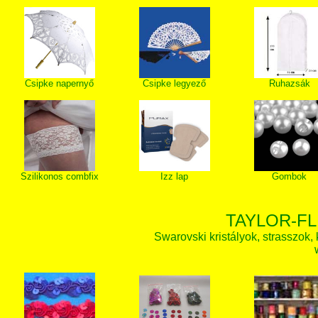
Csipke napernyő
Csipke legyező
Ruhazsák
Szilikonos combfix
Izz lap
Gombok
TAYLOR-FL
Swarovski kristályok, strasszok, k