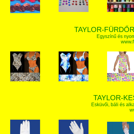
TAYLOR-FÜRDŐR
Egyszínű és nyom
www.f
TAYLOR-KE
Esküvői, báli és alk
w