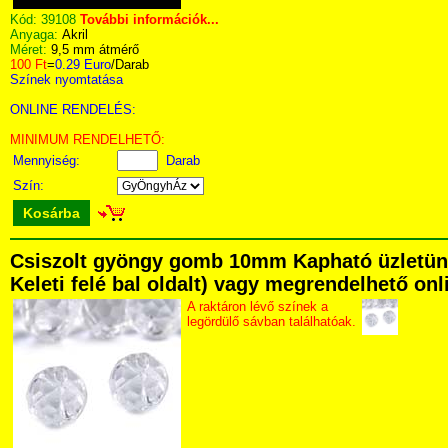
Kód:
39108
További információk...
Anyaga:
Akril
Méret:
9,5 mm átmérő
100 Ft
=
0.29 Euro
/Darab
Színek nyomtatása
ONLINE RENDELÉS:
MINIMUM RENDELHETŐ:
Mennyiség:
Darab
Szín:
Kosárba
Csiszolt gyöngy gomb 10mm Kapható üzletünkb
Keleti felé bal oldalt) vagy megrendelhető onli
A raktáron lévő színek a
legördülő sávban találhatóak.