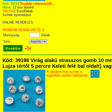
Kód:
39244
További információk...
Méret:
12 mm átmérő
700 Ft
=
2 Euro
/Darab
Színek nyomtatása
ONLINE RENDELÉS:
MINIMUM RENDELHETŐ:
1
Mennyiség:
Darab
Szín:
Kosárba
Kód: 39198 Virág alakú strasszos gomb 10 m
Lujza tértől 5 percre Keleti felé bal oldalt) v
A raktáron lévő színek a
legördülő sávban találhatóak.