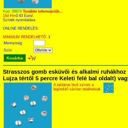
Kód:
38974
További információk...
150 Ft
=
0.43 Euro
/.
Színek nyomtatása
ONLINE RENDELÉS:
MINIMUM RENDELHETŐ:
1
Mennyiség:
.
Szín:
Kosárba
Strasszos gomb esküvői és alkalmi ruhákhoz 
Lujza tértől 5 percre Keleti felé bal oldalt) v
A raktáron lévő színek a
legördülő sávban találhatóak.