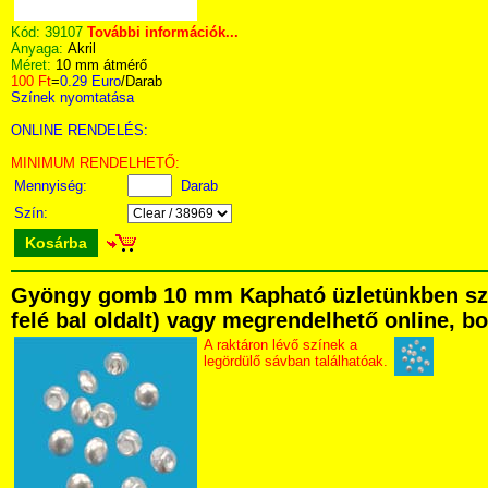
Kód:
39107
További információk...
Anyaga:
Akril
Méret:
10 mm átmérő
100 Ft
=
0.29 Euro
/Darab
Színek nyomtatása
ONLINE RENDELÉS:
MINIMUM RENDELHETŐ:
Mennyiség:
Darab
Szín:
Kosárba
Gyöngy gomb 10 mm Kapható üzletünkben szemé
felé bal oldalt) vagy megrendelhető online, bo
A raktáron lévő színek a
legördülő sávban találhatóak.