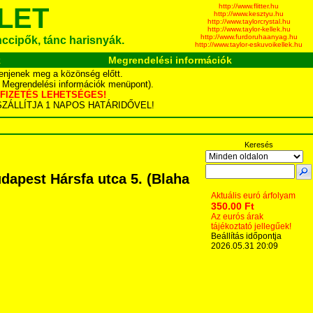
http://www.flitter.hu
LET
http://www.kesztyu.hu
http://www.taylorcrystal.hu
http://www.taylor-kellek.hu
http://www.furdoruhaanyag.hu
ánccipők, tánc harisnyák.
http://www.taylor-eskuvoikellek.hu
k
Megrendelési információk
enjenek meg a közönség előtt.
d Megrendelési információk menüpont).
YÁS FIZETÉS LEHETSÉGES!
TA SZÁLLÍTJA 1 NAPOS HATÁRIDŐVEL!
Keresés
apest Hársfa utca 5. (Blaha
Aktuális euró árfolyam
350.00 Ft
Az eurós árak
tájékoztató jellegűek!
Beállítás időpontja
2026.05.31 20:09