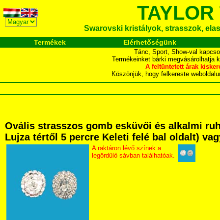
TAYLOR
Swarovski kristályok, strasszok, elasz
Termékek
Elérhetőségünk
Tánc, Sport, Show-val kapcso
Termékeinket bárki megvásárolhatja 
A feltüntetett árak ki
Köszönjük, hogy felkereste webol
Ovális strasszos gomb esküvői és alkalmi ru
Lujza tértől 5 percre Keleti felé bal oldalt) v
A raktáron lévő színek a
legördülő sávban találhatóak.