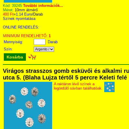
Kód:
39245
További információk...
Méret:
10mm átmérő
400 Ft
=
1.14 Euro
/Darab
Színek nyomtatása
ONLINE RENDELÉS:
MINIMUM RENDELHETŐ:
1
Mennyiség:
Darab
Szín:
Kosárba
Virágos strasszos gomb esküvői és alkalmi 
utca 5. (Blaha Lujza tértől 5 percre Keleti fel
A raktáron lévő színek a
legördülő sávban találhatóak.