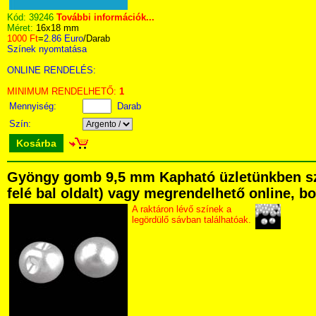
Kód:
39246
További információk...
Méret:
16x18 mm
1000 Ft
=
2.86 Euro
/Darab
Színek nyomtatása
ONLINE RENDELÉS:
MINIMUM RENDELHETŐ:
1
Mennyiség:
Darab
Szín:
Kosárba
Gyöngy gomb 9,5 mm Kapható üzletünkben szem
felé bal oldalt) vagy megrendelhető online, bo
A raktáron lévő színek a
legördülő sávban találhatóak.