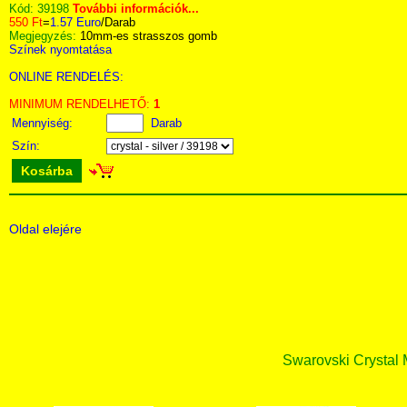
Kód:
39198
További információk...
550 Ft
=
1.57 Euro
/Darab
Megjegyzés:
10mm-es strasszos gomb
Színek nyomtatása
ONLINE RENDELÉS:
MINIMUM RENDELHETŐ:
1
Mennyiség:
Darab
Szín:
Kosárba
Oldal elejére
Swarovski Crystal