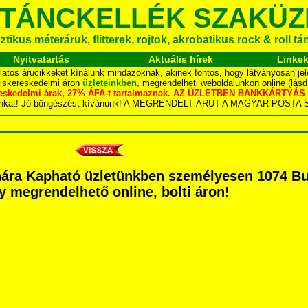
 TÁNCKELLÉK SZAKÜZ
tikus méteráruk, flitterek, rojtok, akrobatikus rock & roll t
Nyitvatartás
Aktuális hírek
Linke
latos árucikkeket kínálunk mindazoknak, akinek fontos, hogy látványosan jel
kiskereskedelmi áron
üzleteinkben
, megrendelheti weboldalunkon online (lás
skereskedelmi árak, 27% ÁFA-t tartalmaznak. AZ ÜZLETBEN BANKKÁRT
dalunkat! Jó böngészést kívánunk! A MEGRENDELT ÁRUT A MAGYAR POS
hára Kapható üzletünkben személyesen 1074 Bud
agy megrendelhető online, bolti áron!