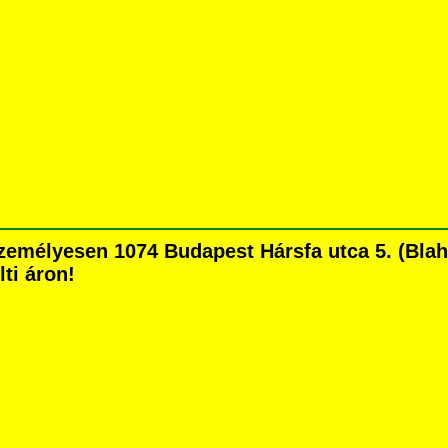
élyesen 1074 Budapest Hársfa utca 5. (Blaha L
lti áron!