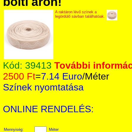
bolti áron!
A raktáron lévő színek a
legördülő sávban találhatóak.
Kód:
39413
További informác
2500 Ft
=
7.14 Euro
/Méter
Színek nyomtatása
ONLINE RENDELÉS:
Mennyiség:
Méter