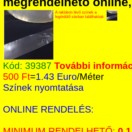
megrendelhető online, 
A raktáron lévő színek a
legördülő sávban találhatóak.
Kód:
39387
További informác
500 Ft
=
1.43 Euro
/Méter
Színek nyomtatása
ONLINE RENDELÉS:
MINIMUM RENDELHETŐ:
0,1