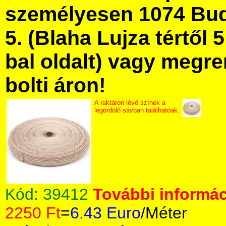
személyesen 1074 Bud
5. (Blaha Lujza tértől 5
bal oldalt) vagy megre
bolti áron!
A raktáron lévő színek a
legördülő sávban találhatóak.
Kód:
39412
További informác
2250 Ft
=
6.43 Euro
/Méter