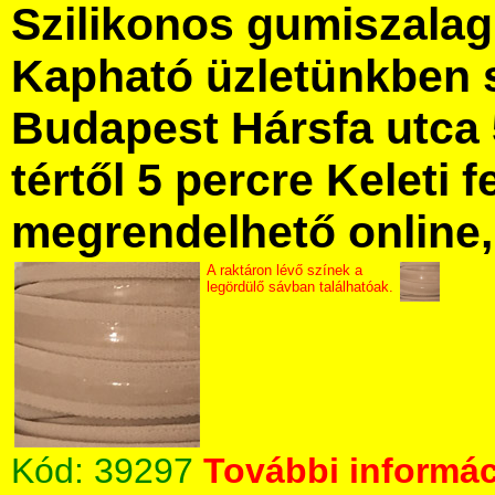
Szilikonos gumiszala
Kapható üzletünkben 
Budapest Hársfa utca 
tértől 5 percre Keleti f
megrendelhető online, 
A raktáron lévő színek a
legördülő sávban találhatóak.
Kód:
39297
További informác