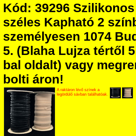
Kód: 39296 Szilikono
széles Kapható 2 szín
személyesen 1074 Bud
5. (Blaha Lujza tértől 5
bal oldalt) vagy megre
bolti áron!
A raktáron lévő színek a
legördülő sávban találhatóak.