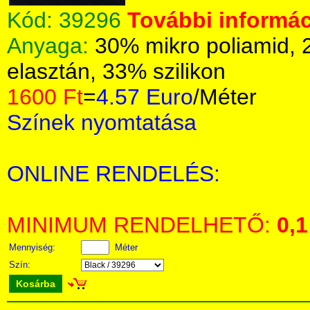
Kód:
39296
További informác
Anyaga:
30% mikro poliamid, 
elasztán, 33% szilikon
1600 Ft
=
4.57 Euro
/Méter
Színek nyomtatása
ONLINE RENDELÉS:
MINIMUM RENDELHETŐ:
0,1
Mennyiség:
Méter
Szín:
Kosárba