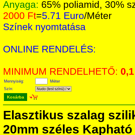
Anyaga:
65% poliamid, 30% sz
2000 Ft
=
5.71 Euro
/Méter
Színek nyomtatása
ONLINE RENDELÉS:
MINIMUM RENDELHETŐ:
0,1
Mennyiség:
Méter
Szín:
Kosárba
Elasztikus szalag szil
20mm széles Kapható