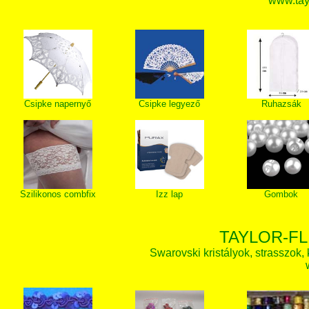
www.tay
Csipke napernyő
Csipke legyező
Ruhazsák
Szilikonos combfix
Izz lap
Gombok
TAYLOR-FL
Swarovski kristályok, strasszok, k