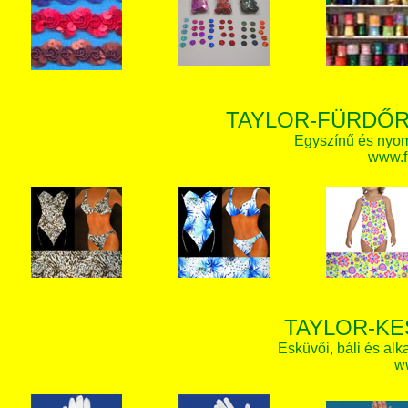
TAYLOR-FÜRDŐR
Egyszínű és nyom
www.f
TAYLOR-KE
Esküvői, báli és alk
w