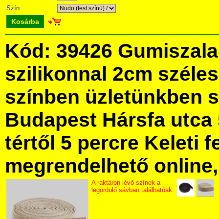
Szín:
Kosárba
Kód: 39426 Gumiszala
szilikonnal 2cm széle
színben üzletünkben 
Budapest Hársfa utca 
tértől 5 percre Keleti f
megrendelhető online, 
A raktáron lévő színek a
legördülő sávban találhatóak.