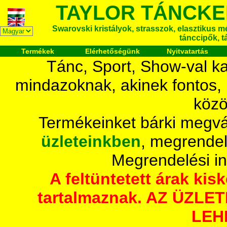
TAYLOR TÁNCKE
Swarovski kristályok, strasszok, elasztikus mét
tánccipők, t
Termékek
Elérhetőségünk
Nyitvatartás
Tánc, Sport, Show-val ka
mindazoknak, akinek fontos,
közö
Termékeinket bárki megvá
üzleteinkben
, megrendel
Megrendelési i
A feltüntetett árak ki
tartalmaznak. AZ ÜZL
LEH