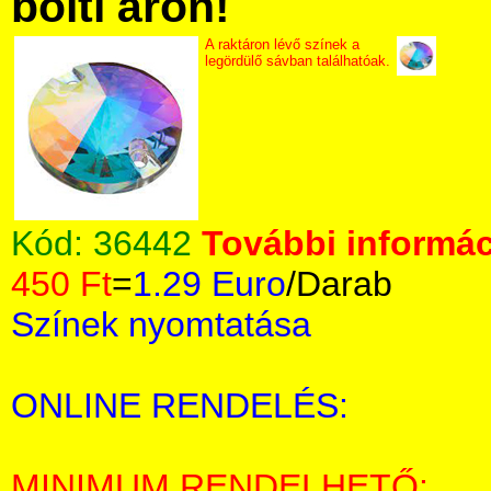
bolti áron!
A raktáron lévő színek a
legördülő sávban találhatóak.
Kód:
36442
További informác
450 Ft
=
1.29 Euro
/Darab
Színek nyomtatása
ONLINE RENDELÉS:
MINIMUM RENDELHETŐ: