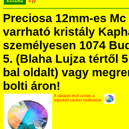
Kosárba
Preciosa 12mm-es Mc 
varrható kristály Kap
személyesen 1074 Bud
5. (Blaha Lujza tértől 5
bal oldalt) vagy megre
bolti áron!
A raktáron lévő színek a
legördülő sávban találhatóak.