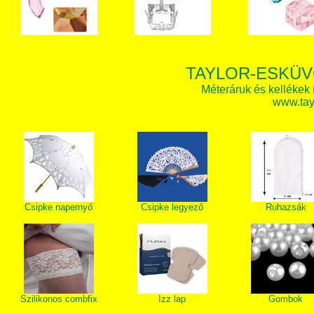
TAYLOR-ESKÜV
Méteráruk és kellékek
www.tay
Csipke napernyő
Csipke legyező
Ruhazsák
Szilikonos combfix
Izz lap
Gombok