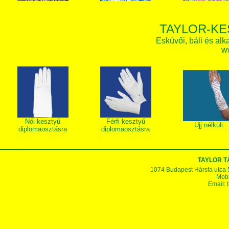
TAYLOR-KE
Esküvői, báli és alk
w
Női kesztyű
Férfi kesztyű
Ujj nélküli
diplomaosztásra
diplomaosztásra
TAYLOR 
1074 Budapest Hársfa utca 5-7
Mobi
Email: