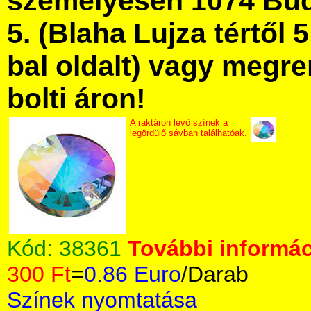
személyesen 1074 Bud
5. (Blaha Lujza tértől 5
bal oldalt) vagy megre
bolti áron!
A raktáron lévő színek a
legördülő sávban találhatóak.
Kód:
38361
További informác
300 Ft
=
0.86 Euro
/Darab
Színek nyomtatása