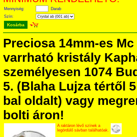
Mennyiség:
Darab
Szín:
Kosárba
Preciosa 14mm-es Mc 
varrható kristály Kap
személyesen 1074 Bud
5. (Blaha Lujza tértől 5
bal oldalt) vagy megre
bolti áron!
A raktáron lévő színek a
legördülő sávban találhatóak.