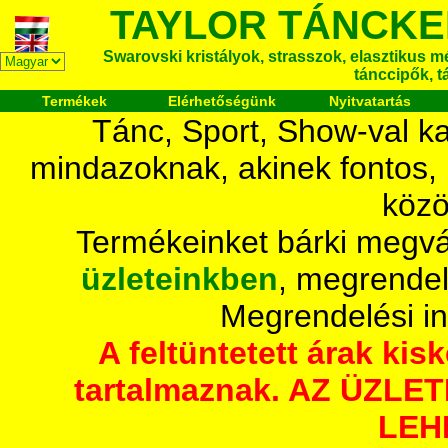
TAYLOR TÁNCKE
Swarovski kristályok, strasszok, elasztikus mét
tánccipők, t
Termékek
Elérhetőségünk
Nyitvatartás
Tánc, Sport, Show-val ka
mindazoknak, akinek fontos,
közö
Termékeinket bárki megvá
üzleteinkben
, megrendel
Megrendelési i
A feltüntetett árak ki
tartalmaznak. AZ ÜZL
LEH