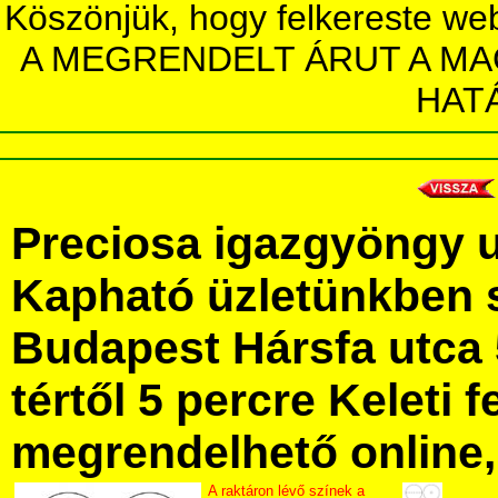
Köszönjük, hogy felkereste we
A MEGRENDELT ÁRUT A MA
HAT
Preciosa igazgyöngy 
Kapható üzletünkben 
Budapest Hársfa utca 
tértől 5 percre Keleti f
megrendelhető online, 
A raktáron lévő színek a