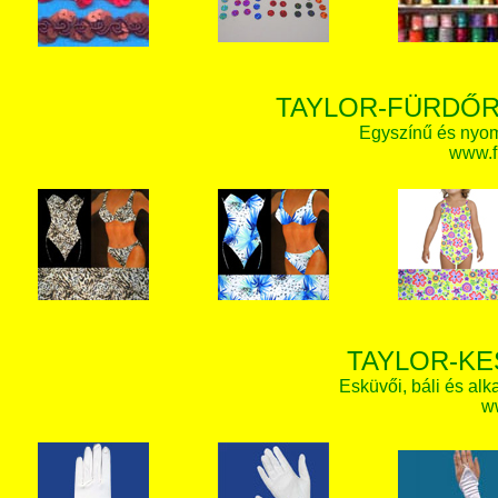
TAYLOR-FÜRDŐR
Egyszínű és nyom
www.f
TAYLOR-KE
Esküvői, báli és alk
w