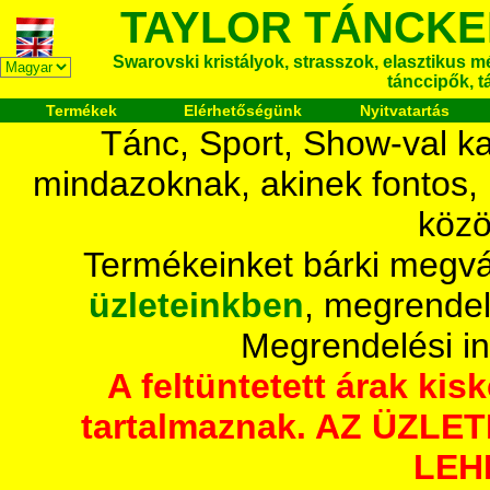
TAYLOR TÁNCKE
Swarovski kristályok, strasszok, elasztikus mét
tánccipők, t
Termékek
Elérhetőségünk
Nyitvatartás
Tánc, Sport, Show-val ka
mindazoknak, akinek fontos,
közö
Termékeinket bárki megvá
üzleteinkben
, megrendel
Megrendelési i
A feltüntetett árak ki
tartalmaznak. AZ ÜZL
LEH