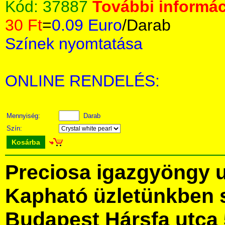
Kód:
37887
További informác
30 Ft
=
0.09 Euro
/Darab
Színek nyomtatása
ONLINE RENDELÉS:
Mennyiség:
Darab
Szín:
Kosárba
Preciosa igazgyöngy 
Kapható üzletünkben 
Budapest Hársfa utca 