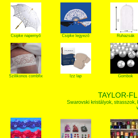
Csipke napernyő
Csipke legyező
Ruhazsák
Szilikonos combfix
Izz lap
Gombok
TAYLOR-FL
Swarovski kristályok, strasszok, k