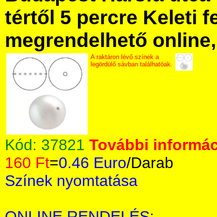
tértől 5 percre Keleti f
megrendelhető online, 
A raktáron lévő színek a
legördülő sávban találhatóak.
Kód:
37821
További informác
160 Ft
=
0.46 Euro
/Darab
Színek nyomtatása
ONLINE RENDELÉS: