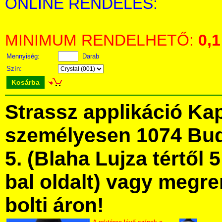
ONLINE RENDELÉS:
MINIMUM RENDELHETŐ:
0,1
Mennyiség:
Darab
Szín:
Kosárba
Strassz applikáció Ka
személyesen 1074 Bud
5. (Blaha Lujza tértől 5
bal oldalt) vagy megre
bolti áron!