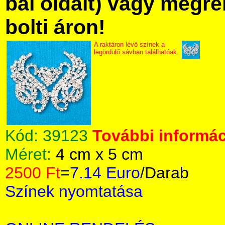
bal oldalt) vagy megre
bolti áron!
A raktáron lévő színek a
legördülő sávban találhatóak.
Kód:
39123
További informác
Méret:
4 cm x 5 cm
2500 Ft
=
7.14 Euro
/Darab
Színek nyomtatása