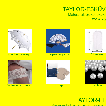
TAYLOR-ESKÜV
Méteráruk és kellékek
www.tay
Csipke napernyő
Csipke legyező
Ruhazsák
Szilikonos combfix
Izz lap
Gombok
TAYLOR-FL
Swarovski kristályok, strasszok, k