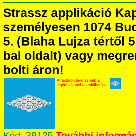
Strassz applikáció Ka
személyesen 1074 Bud
5. (Blaha Lujza tértől 5
bal oldalt) vagy megre
bolti áron!
A raktáron lévő színek a
legördülő sávban találhatóak.
Kód:
39125
További informác