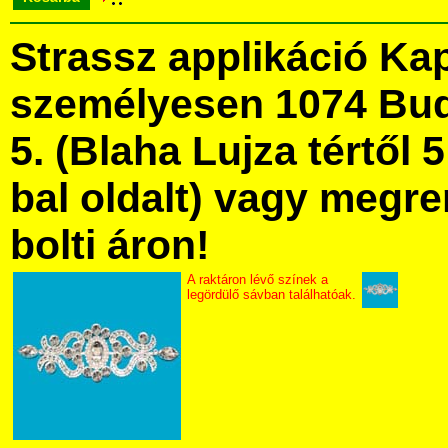
Strassz applikáció Ka
személyesen 1074 Bud
5. (Blaha Lujza tértől 5
bal oldalt) vagy megre
bolti áron!
A raktáron lévő színek a
legördülő sávban találhatóak.