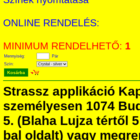
ONLINE RENDELÉS:
MINIMUM RENDELHETŐ:
1
Mennyiség:
Pár
Szín:
Kosárba
Strassz applikáció Ka
személyesen 1074 Bud
5. (Blaha Lujza tértől 5
bal oldalt) vagy megre