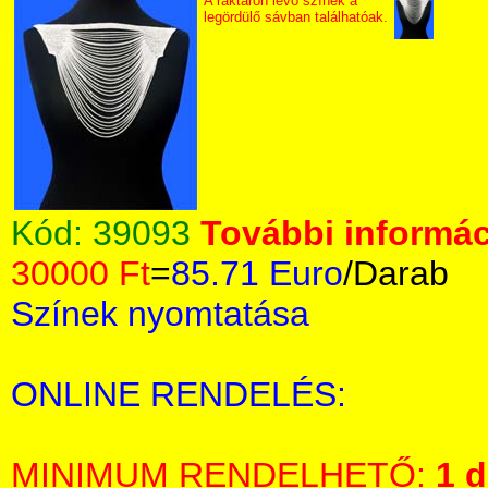
A raktáron lévő színek a
legördülő sávban találhatóak.
Kód:
39093
További informác
30000 Ft
=
85.71 Euro
/Darab
Színek nyomtatása
ONLINE RENDELÉS:
MINIMUM RENDELHETŐ:
1 