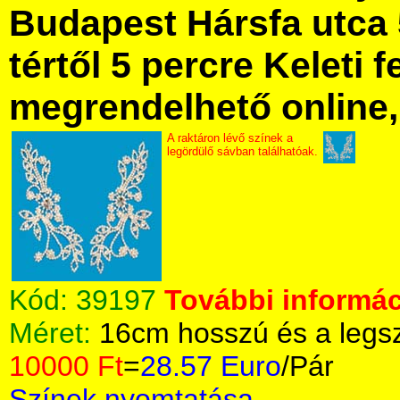
Budapest Hársfa utca 
tértől 5 percre Keleti f
megrendelhető online, 
A raktáron lévő színek a
legördülő sávban találhatóak.
Kód:
39197
További informác
Méret:
16cm hosszú és a legs
10000 Ft
=
28.57 Euro
/Pár
Színek nyomtatása