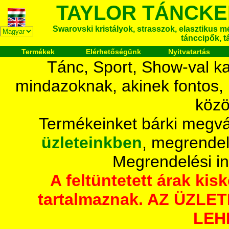
TAYLOR TÁNCKE
Swarovski kristályok, strasszok, elasztikus mét
tánccipők, t
Termékek
Elérhetőségünk
Nyitvatartás
Tánc, Sport, Show-val ka
mindazoknak, akinek fontos,
közö
Termékeinket bárki megvá
üzleteinkben
, megrendel
Megrendelési i
A feltüntetett árak ki
tartalmaznak. AZ ÜZL
LEH