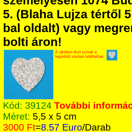
személyesen 1074 Bud
5. (Blaha Lujza tértől 5
bal oldalt) vagy megre
bolti áron!
A raktáron lévő színek a
legördülő sávban találhatóak.
Kód:
39124
További informác
Méret:
5,5 x 5 cm
3000 Ft
=
8.57 Euro
/Darab