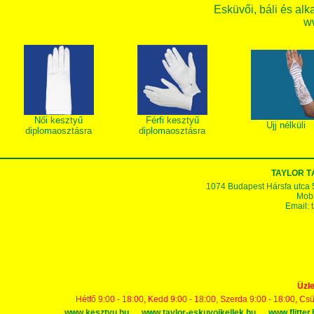
Esküvői, báli és alk
w
Női kesztyű
Férfi kesztyű
Ujj nélküli
diplomaosztásra
diplomaosztásra
TAYLOR 
1074 Budapest Hársfa utca 5-7
Mobi
Email:
Üzle
Hétfő 9:00 - 18:00, Kedd 9:00 - 18:00, Szerda 9:00 - 18:00, Cs
www.kesztyu.hu
www.taylor-eskuvoikellek.hu
www.flitter.