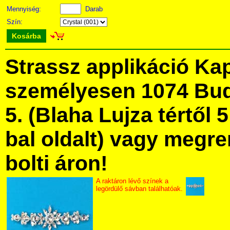
Mennyiség:
Darab
Szín:
Kosárba
Strassz applikáció Ka
személyesen 1074 Bud
5. (Blaha Lujza tértől 5
bal oldalt) vagy megre
bolti áron!
A raktáron lévő színek a
legördülő sávban találhatóak.