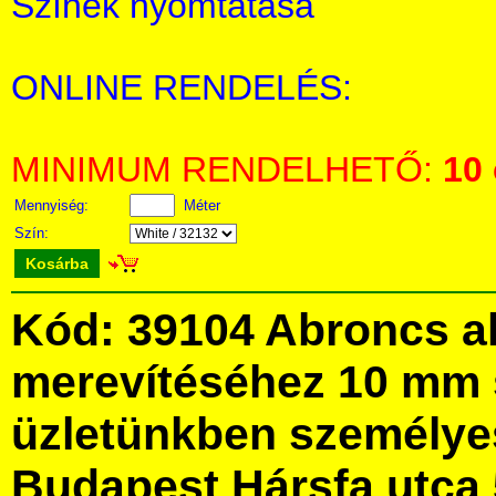
Színek nyomtatása
ONLINE RENDELÉS:
MINIMUM RENDELHETŐ:
10
Mennyiség:
Méter
Szín:
Kosárba
Kód: 39104 Abroncs a
merevítéséhez 10 mm 
üzletünkben személye
Budapest Hársfa utca 