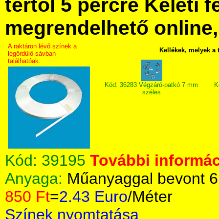
tértől 5 percre Keleti f
megrendelhető online, 
A raktáron lévő színek a
Kellékek, melyek a
legördülő sávban
találhatóak.
Kód: 36283 Végzáró-patkó 7 mm
K
széles
Kód:
39195
További informác
Anyaga:
Műanyaggal bevont 6
850 Ft
=
2.43 Euro
/Méter
Színek nyomtatása