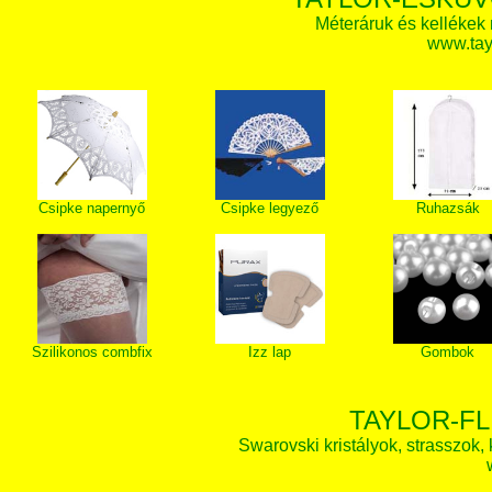
Méteráruk és kellékek
www.tay
Csipke napernyő
Csipke legyező
Ruhazsák
Szilikonos combfix
Izz lap
Gombok
TAYLOR-FL
Swarovski kristályok, strasszok, k