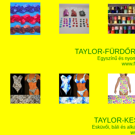
TAYLOR-FÜRDŐR
Egyszínű és nyom
www.f
TAYLOR-KE
Esküvői, báli és alk
w