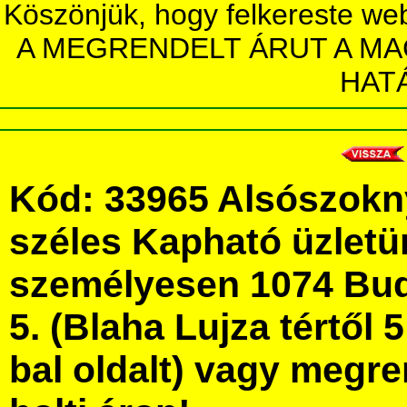
Köszönjük, hogy felkereste we
A MEGRENDELT ÁRUT A MA
HAT
Kód: 33965 Alsószok
széles Kapható üzlet
személyesen 1074 Bud
5. (Blaha Lujza tértől 5
bal oldalt) vagy megre