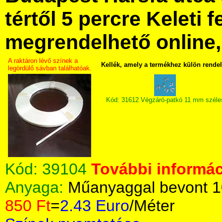
tértől 5 percre Keleti f
megrendelhető online, 
A raktáron lévő színek a
Kellék, amely a termékhez külön rende
legördülő sávban találhatóak.
Kód: 31612 Végzáró-patkó 11 mm széle
Kód:
39104
További informác
Anyaga:
Műanyaggal bevont 1
850 Ft
=
2.43 Euro
/Méter