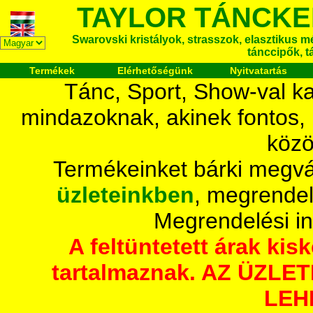
TAYLOR TÁNCKE
Swarovski kristályok, strasszok, elasztikus mét
tánccipők, t
Termékek
Elérhetőségünk
Nyitvatartás
Tánc, Sport, Show-val ka
mindazoknak, akinek fontos,
közö
Termékeinket bárki megvá
üzleteinkben
, megrendel
Megrendelési i
A feltüntetett árak ki
tartalmaznak. AZ ÜZL
LEH