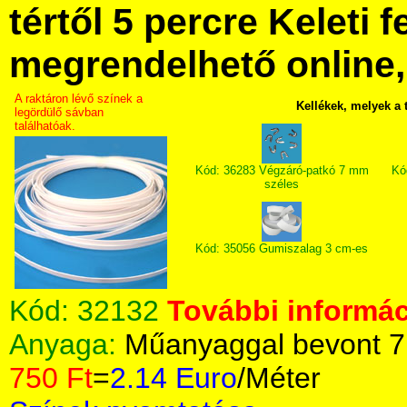
tértől 5 percre Keleti f
megrendelhető online, 
A raktáron lévő színek a
Kellékek, melyek a
legördülő sávban
találhatóak.
Kód: 36283 Végzáró-patkó 7 mm
Kó
széles
Kód: 35056 Gumiszalag 3 cm-es
Kód:
32132
További informác
Anyaga:
Műanyaggal bevont 7
750 Ft
=
2.14 Euro
/Méter