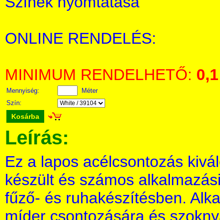
Színek nyomtatása
ONLINE RENDELÉS:
MINIMUM RENDELHETŐ:
0,1
Mennyiség:
Méter
Szín:
Kosárba
Leírás:
Ez a lapos acélcsontozás kivá
készült és számos alkalmazási 
fűző- és ruhakészítésben. Alk
míder csontozására és szokny