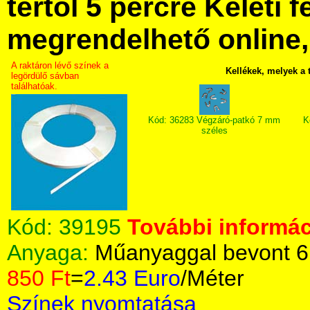
tértől 5 percre Keleti f
megrendelhető online, 
A raktáron lévő színek a
Kellékek, melyek a
legördülő sávban
találhatóak.
Kód: 36283 Végzáró-patkó 7 mm
K
széles
Kód:
39195
További informác
Anyaga:
Műanyaggal bevont 6
850 Ft
=
2.43 Euro
/Méter
Színek nyomtatása