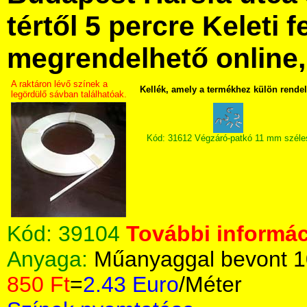
tértől 5 percre Keleti f
megrendelhető online, 
A raktáron lévő színek a
Kellék, amely a termékhez külön rende
legördülő sávban találhatóak.
Kód: 31612 Végzáró-patkó 11 mm széle
Kód:
39104
További informác
Anyaga:
Műanyaggal bevont 1
850 Ft
=
2.43 Euro
/Méter