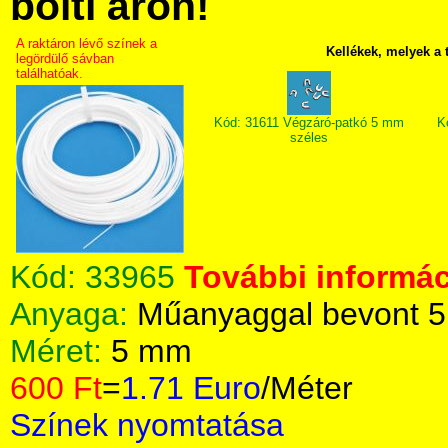
bolti áron!
A raktáron lévő színek a
Kellékek, melyek a
legördülő sávban
találhatóak.
Kód: 31611 Végzáró-patkó 5 mm
K
széles
Kód:
33965
További informác
Anyaga:
Műanyaggal bevont 5
Méret:
5 mm
600 Ft
=
1.71 Euro
/Méter
Színek nyomtatása