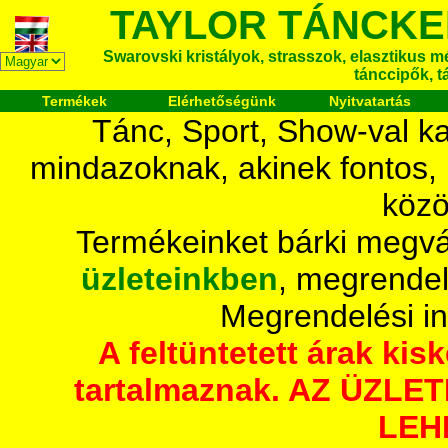
TAYLOR TÁNCKE
Swarovski kristályok, strasszok, elasztikus mét
tánccipők, t
Termékek
Elérhetőségünk
Nyitvatartás
Tánc, Sport, Show-val ka
mindazoknak, akinek fontos,
közö
Termékeinket bárki megvá
üzleteinkben
, megrendel
Megrendelési i
A feltüntetett árak ki
tartalmaznak. AZ ÜZL
LEH