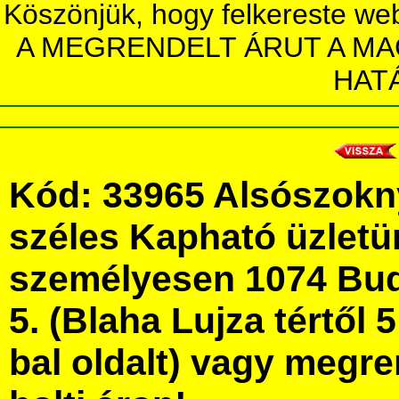
Köszönjük, hogy felkereste we
A MEGRENDELT ÁRUT A MA
HAT
Kód: 33965 Alsószok
széles Kapható üzlet
személyesen 1074 Bud
5. (Blaha Lujza tértől 5
bal oldalt) vagy megre