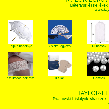
Méteráruk és kellékek
www.tay
Csipke napernyő
Csipke legyező
Ruhazsák
Szilikonos combfix
Izz lap
Gombok
TAYLOR-FL
Swarovski kristályok, strasszok, k