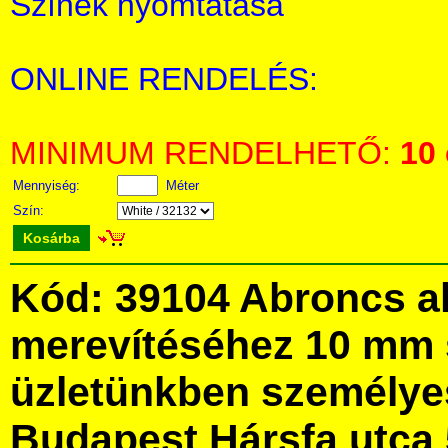
Színek nyomtatása
ONLINE RENDELÉS:
MINIMUM RENDELHETŐ:
10
Mennyiség:
Méter
Szín:
Kosárba
Kód: 39104 Abroncs a
merevítéséhez 10 mm 
üzletünkben személye
Budapest Hársfa utca 