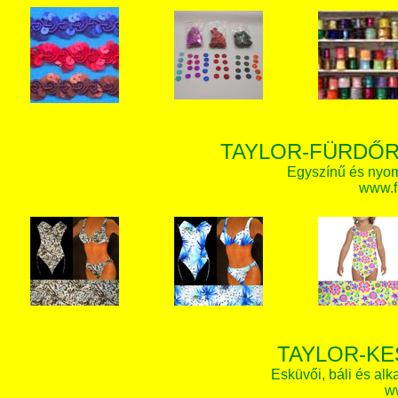
TAYLOR-FÜRDŐR
Egyszínű és nyom
www.f
TAYLOR-KE
Esküvői, báli és alk
w