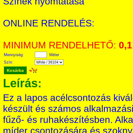
Színek nyomtatása
ONLINE RENDELÉS:
MINIMUM RENDELHETŐ:
0,1
Mennyiség:
Méter
Szín:
Kosárba
Leírás:
Ez a lapos acélcsontozás kivá
készült és számos alkalmazási 
fűző- és ruhakészítésben. Alk
míder csontozására és szokny