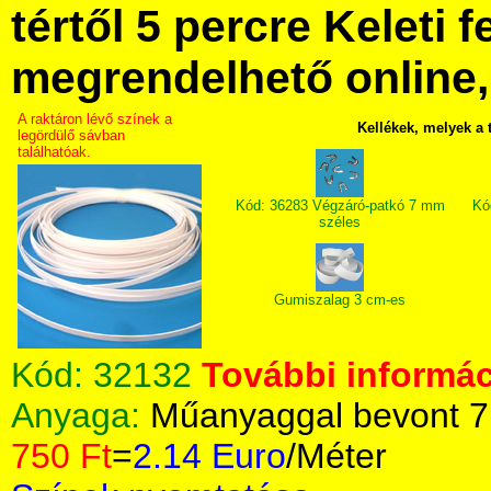
tértől 5 percre Keleti f
megrendelhető online, 
A raktáron lévő színek a
Kellékek, melyek a
legördülő sávban
találhatóak.
Kód: 36283 Végzáró-patkó 7 mm
Kó
széles
Gumiszalag 3 cm-es
Kód:
32132
További informác
Anyaga:
Műanyaggal bevont 7
750 Ft
=
2.14 Euro
/Méter