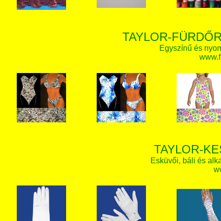
TAYLOR-FÜRDŐR
Egyszínű és nyom
www.f
TAYLOR-KE
Esküvői, báli és alk
w