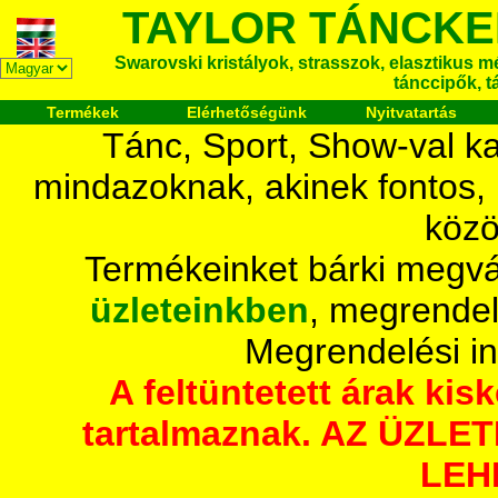
TAYLOR TÁNCKE
Swarovski kristályok, strasszok, elasztikus mét
tánccipők, t
Termékek
Elérhetőségünk
Nyitvatartás
Tánc, Sport, Show-val ka
mindazoknak, akinek fontos,
közö
Termékeinket bárki megvá
üzleteinkben
, megrendel
Megrendelési i
A feltüntetett árak ki
tartalmaznak. AZ ÜZL
LEH