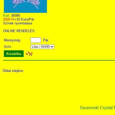
Kód:
39395
3500 Ft
=
10 Euro
/Pár
Színek nyomtatása
ONLINE RENDELÉS:
Mennyiség:
Pár
Szín:
Kosárba
Oldal elejére
Swarovski Crystal