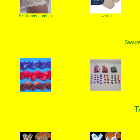
Szilikonos combfix
Izz lap
Swarovs
T