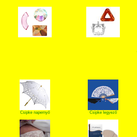
Csipke napernyő
Csipke legyező