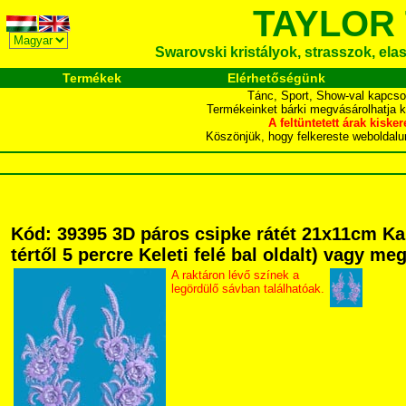
TAYLOR
Swarovski kristályok, strasszok, elasz
Termékek
Elérhetőségünk
Tánc, Sport, Show-val kapcso
Termékeinket bárki megvásárolhatja 
A feltüntetett árak ki
Köszönjük, hogy felkereste webol
Kód: 39395 3D páros csipke rátét 21x11cm Ka
tértől 5 percre Keleti felé bal oldalt) vagy me
A raktáron lévő színek a
legördülő sávban találhatóak.