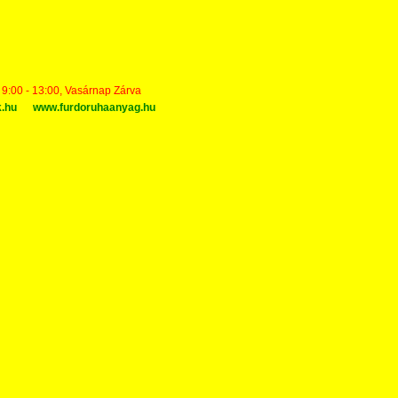
t 9:00 - 13:00, Vasárnap Zárva
k.hu
www.furdoruhaanyag.hu