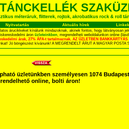
 TÁNCKELLÉK SZAKÜZ
tikus méteráruk, flitterek, rojtok, akrobatikus rock & roll t
Nyitvatartás
Aktuális hírek
Linke
latos árucikkeket kínálunk mindazoknak, akinek fontos, hogy látványosan jel
kiskereskedelmi áron
üzleteinkben
, megrendelheti weboldalunkon online (lás
skereskedelmi árak, 27% ÁFA-t tartalmaznak. AZ ÜZLETBEN BANKKÁRT
dalunkat! Jó böngészést kívánunk! A MEGRENDELT ÁRUT A MAGYAR POS
pható üzletünkben személyesen 1074 Budapest 
grendelhető online, bolti áron!