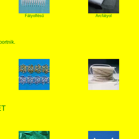
Fátyolfésű
Arcfátyol
bortnik.
ET