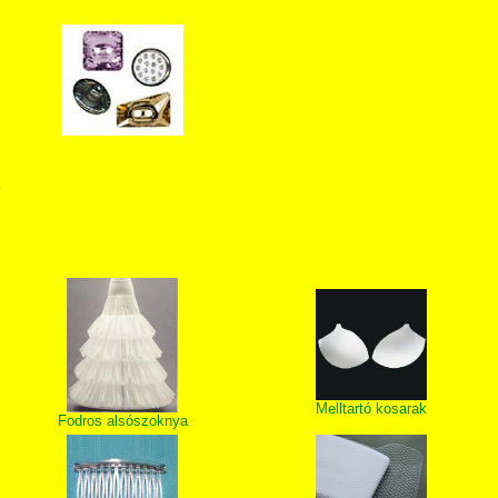
T
Melltartó kosarak
Fodros alsószoknya