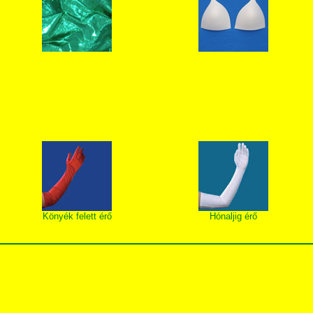
Könyék felett érő
Hónaljig érő