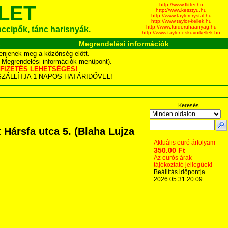
http://www.flitter.hu
LET
http://www.kesztyu.hu
http://www.taylorcrystal.hu
http://www.taylor-kellek.hu
http://www.furdoruhaanyag.hu
ánccipők, tánc harisnyák.
http://www.taylor-eskuvoikellek.hu
k
Megrendelési információk
enjenek meg a közönség előtt.
d Megrendelési információk menüpont).
YÁS FIZETÉS LEHETSÉGES!
TA SZÁLLÍTJA 1 NAPOS HATÁRIDŐVEL!
Keresés
Hársfa utca 5. (Blaha Lujza
Aktuális euró árfolyam
350.00 Ft
Az eurós árak
tájékoztató jellegűek!
Beállítás időpontja
2026.05.31 20:09