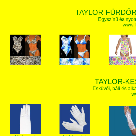
TAYLOR-FÜRDŐR
Egyszínű és nyom
www.f
TAYLOR-KE
Esküvői, báli és alk
w