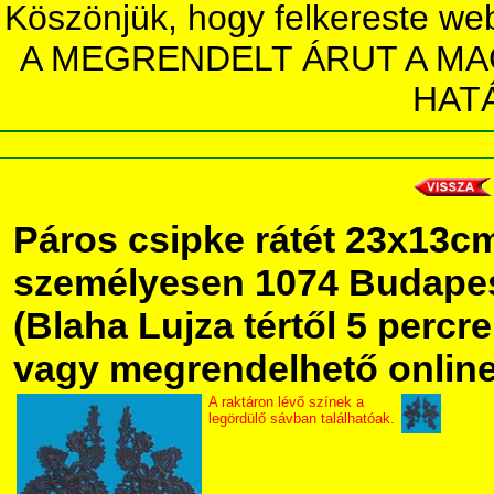
Köszönjük, hogy felkereste we
A MEGRENDELT ÁRUT A MA
HAT
Páros csipke rátét 23x13c
személyesen 1074 Budapest
(Blaha Lujza tértől 5 percre 
vagy megrendelhető online,
A raktáron lévő színek a
legördülő sávban találhatóak.