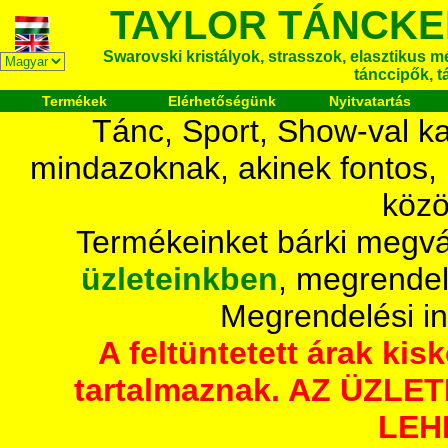
TAYLOR TÁNCKE
Swarovski kristályok, strasszok, elasztikus mét
tánccipők, t
Termékek
Elérhetőségünk
Nyitvatartás
Tánc, Sport, Show-val ka
mindazoknak, akinek fontos,
közö
Termékeinket bárki megvá
üzleteinkben
, megrendel
Megrendelési i
A feltüntetett árak ki
tartalmaznak. AZ ÜZL
LEH