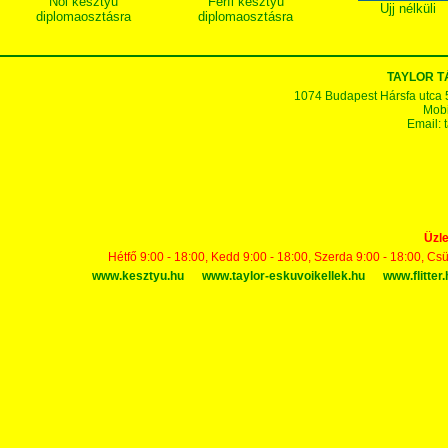
Női kesztyű
Férfi kesztyű
Ujj nélküli
diplomaosztásra
diplomaosztásra
TAYLOR 
1074 Budapest Hársfa utca 5-7
Mobi
Email:
Üzle
Hétfő 9:00 - 18:00, Kedd 9:00 - 18:00, Szerda 9:00 - 18:00, Cs
www.kesztyu.hu
www.taylor-eskuvoikellek.hu
www.flitter.