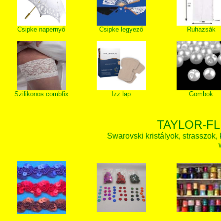
Csipke napernyő
Csipke legyező
Ruhazsák
Szilikonos combfix
Izz lap
Gombok
TAYLOR-FL
Swarovski kristályok, strasszok, k