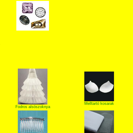
T
Melltartó kosarak
Fodros alsószoknya