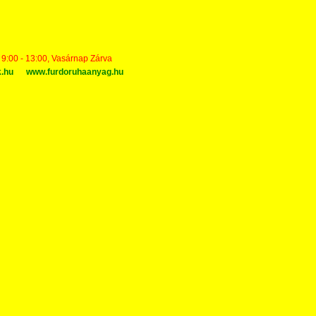
t 9:00 - 13:00, Vasárnap Zárva
k.hu
www.furdoruhaanyag.hu