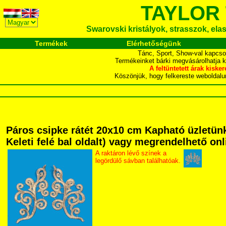
TAYLOR
Swarovski kristályok, strasszok, elasz
Termékek
Elérhetőségünk
Tánc, Sport, Show-val kapcso
Termékeinket bárki megvásárolhatja 
A feltüntetett árak ki
Köszönjük, hogy felkereste webol
Páros csipke rátét 20x10 cm Kapható üzletünk
Keleti felé bal oldalt) vagy megrendelhető onli
A raktáron lévő színek a
legördülő sávban találhatóak.