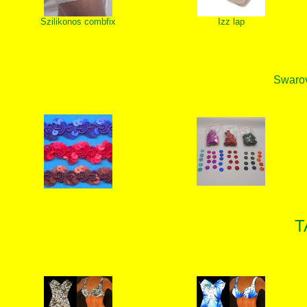
Szilikonos combfix
Izz lap
Swarovs
T