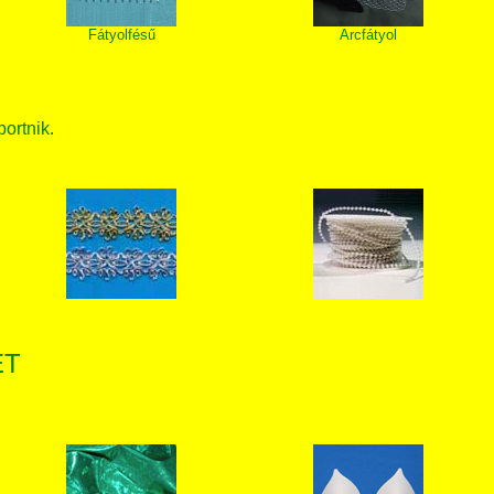
Fátyolfésű
Arcfátyol
bortnik.
ET