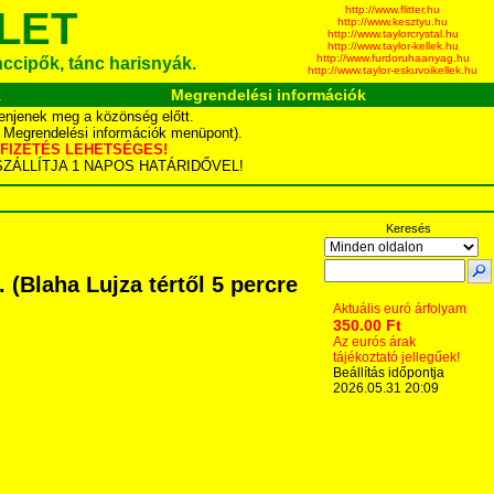
http://www.flitter.hu
LET
http://www.kesztyu.hu
http://www.taylorcrystal.hu
http://www.taylor-kellek.hu
http://www.furdoruhaanyag.hu
ánccipők, tánc harisnyák.
http://www.taylor-eskuvoikellek.hu
k
Megrendelési információk
enjenek meg a közönség előtt.
d Megrendelési információk menüpont).
YÁS FIZETÉS LEHETSÉGES!
TA SZÁLLÍTJA 1 NAPOS HATÁRIDŐVEL!
Keresés
(Blaha Lujza tértől 5 percre
Aktuális euró árfolyam
350.00 Ft
Az eurós árak
tájékoztató jellegűek!
Beállítás időpontja
2026.05.31 20:09