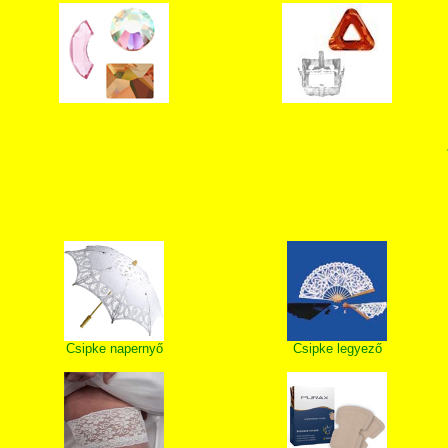
Csipke napernyő
Csipke legyező