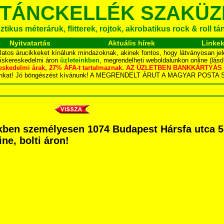
 TÁNCKELLÉK SZAKÜZ
tikus méteráruk, flitterek, rojtok, akrobatikus rock & roll t
Nyitvatartás
Aktuális hírek
Linke
latos árucikkeket kínálunk mindazoknak, akinek fontos, hogy látványosan jel
kiskereskedelmi áron
üzleteinkben
, megrendelheti weboldalunkon online (lás
skereskedelmi árak, 27% ÁFA-t tartalmaznak. AZ ÜZLETBEN BANKKÁRT
dalunkat! Jó böngészést kívánunk! A MEGRENDELT ÁRUT A MAGYAR POS
ben személyesen 1074 Budapest Hársfa utca 5. 
ne, bolti áron!