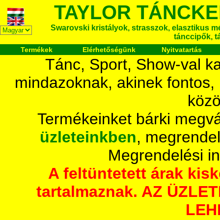
TAYLOR TÁNCKE
Swarovski kristályok, strasszok, elasztikus mét
tánccipők, t
Termékek
Elérhetőségünk
Nyitvatartás
Tánc, Sport, Show-val ka
mindazoknak, akinek fontos,
közö
Termékeinket bárki megvá
üzleteinkben
, megrendel
Megrendelési i
A feltüntetett árak ki
tartalmaznak. AZ ÜZL
LEH