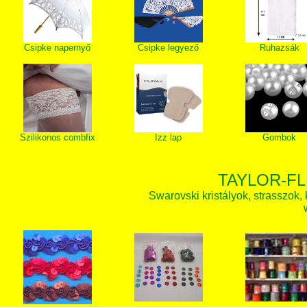
Csipke napernyő
Csipke legyező
Ruhazsák
Szilikonos combfix
Izz lap
Gombok
TAYLOR-FL
Swarovski kristályok, strasszok, k