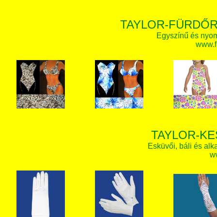
TAYLOR-FÜRDŐR
Egyszínű és nyom
www.f
TAYLOR-KE
Esküvői, báli és alk
w