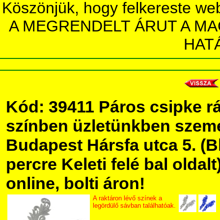
Köszönjük, hogy felkereste we
A MEGRENDELT ÁRUT A MA
HAT
Kód: 39411 Páros csipke r
színben üzletünkben szem
Budapest Hársfa utca 5. (Bl
percre Keleti felé bal olda
online, bolti áron!
A raktáron lévő színek a
legördülő sávban találhatóak.