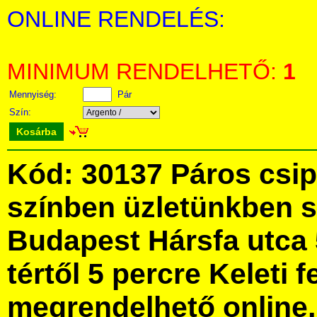
ONLINE RENDELÉS:
MINIMUM RENDELHETŐ:
1
Mennyiség:
Pár
Szín:
Kosárba
Kód: 30137 Páros csip
színben üzletünkben 
Budapest Hársfa utca 
tértől 5 percre Keleti f
megrendelhető online, 