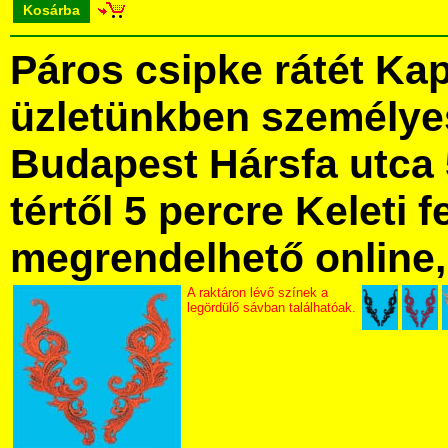
Kosárba
Páros csipke rátét Ka
üzletünkben személye
Budapest Hársfa utca 
tértől 5 percre Keleti f
megrendelhető online, 
A raktáron lévő színek a
legördülő sávban találhatóak.