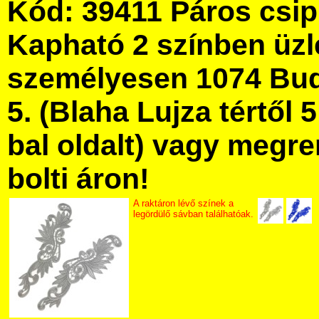
Kód: 39411 Páros csip
Kapható 2 színben üz
személyesen 1074 Bud
5. (Blaha Lujza tértől 5
bal oldalt) vagy megre
bolti áron!
A raktáron lévő színek a
legördülő sávban találhatóak.