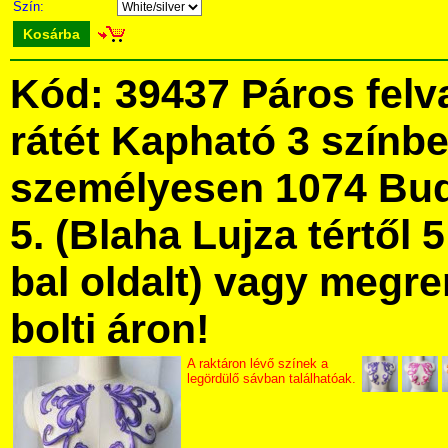
Szín:
Kosárba
Kód: 39437 Páros felv
rátét Kapható 3 színb
személyesen 1074 Bud
5. (Blaha Lujza tértől 5
bal oldalt) vagy megre
bolti áron!
A raktáron lévő színek a
legördülő sávban találhatóak.