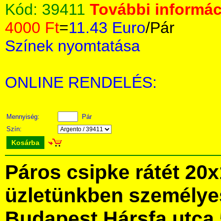
Kód:
39411
További informáci
4000 Ft
=
11.43 Euro
/Pár
Színek nyomtatása
ONLINE RENDELÉS:
Mennyiség:
Pár
Szín:
Kosárba
Páros csipke rátét 20
üzletünkben személye
Budapest Hársfa utca 