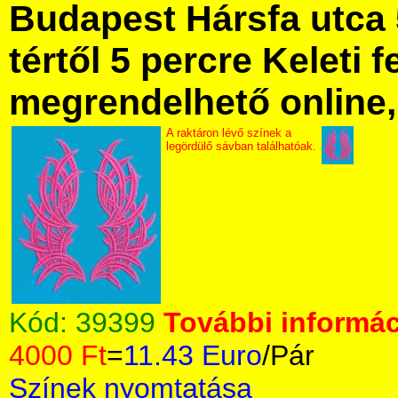
Budapest Hársfa utca 
tértől 5 percre Keleti f
megrendelhető online, 
A raktáron lévő színek a
legördülő sávban találhatóak.
Kód:
39399
További informác
4000 Ft
=
11.43 Euro
/Pár
Színek nyomtatása