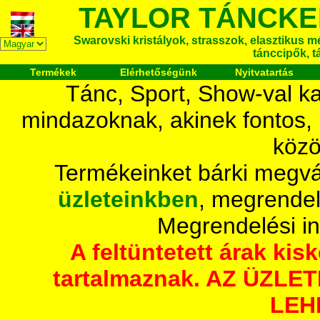
TAYLOR TÁNCKE
Swarovski kristályok, strasszok, elasztikus mét
tánccipők, t
Termékek
Elérhetőségünk
Nyitvatartás
Tánc, Sport, Show-val ka
mindazoknak, akinek fontos,
közö
Termékeinket bárki megvá
üzleteinkben
, megrendel
Megrendelési i
A feltüntetett árak ki
tartalmaznak. AZ ÜZL
LEH