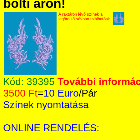
bolti áron!
A raktáron lévő színek a
legördülő sávban találhatóak.
Kód:
39395
További informác
3500 Ft
=
10 Euro
/Pár
Színek nyomtatása
ONLINE RENDELÉS: