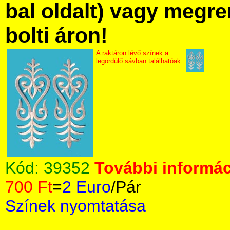
bal oldalt) vagy megre
bolti áron!
A raktáron lévő színek a
legördülő sávban találhatóak.
Kód:
39352
További informác
700 Ft
=
2 Euro
/Pár
Színek nyomtatása