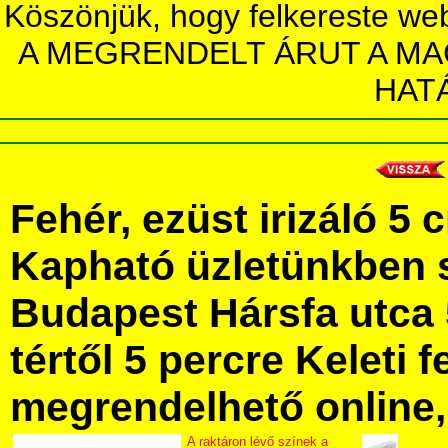
Köszönjük, hogy felkereste we
A MEGRENDELT ÁRUT A MA
HAT
Fehér, ezüst irizáló 5 
Kapható üzletünkben 
Budapest Hársfa utca 
tértől 5 percre Keleti f
megrendelhető online, 
A raktáron lévő színek a