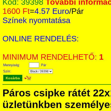
Kód:
39398
További informác
1600 Ft
=
4.57 Euro
/Pár
Színek nyomtatása
ONLINE RENDELÉS:
MINIMUM RENDELHETŐ:
1
Mennyiség:
Pár
Szín:
Kosárba
Páros csipke rátét 22
üzletünkben személye