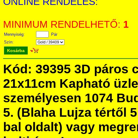
ONLINE RENDELÉS:
MINIMUM RENDELHETŐ:
1
Mennyiség:
Pár
Szín:
Kosárba
Kód: 39395 3D páros c
21x11cm Kapható üzl
személyesen 1074 Bud
5. (Blaha Lujza tértől 5
bal oldalt) vagy megre