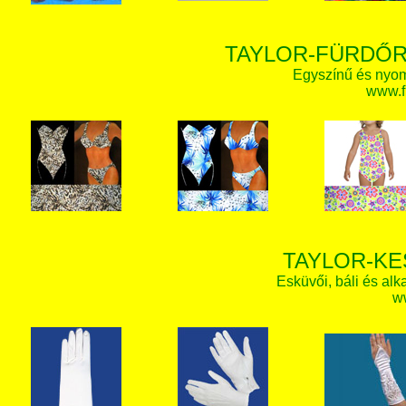
TAYLOR-FÜRDŐR
Egyszínű és nyom
www.f
TAYLOR-KE
Esküvői, báli és alk
w