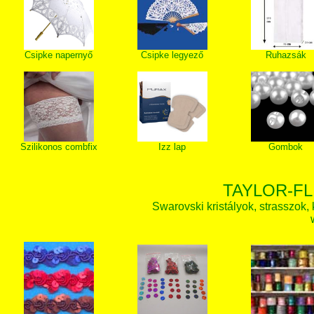
Csipke napernyő
Csipke legyező
Ruhazsák
Szilikonos combfix
Izz lap
Gombok
TAYLOR-FL
Swarovski kristályok, strasszok, k