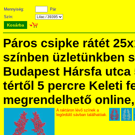
Mennyiség:
Pár
Szín:
Kosárba
Páros csipke rátét 25
színben üzletünkben 
Budapest Hársfa utca 
tértől 5 percre Keleti f
megrendelhető online, 
A raktáron lévő színek a
legördülő sávban találhatóak.