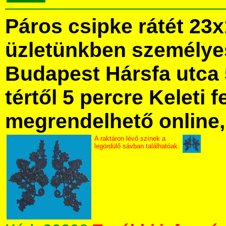
Páros csipke rátét 2
üzletünkben személye
Budapest Hársfa utca 
tértől 5 percre Keleti f
megrendelhető online, 
A raktáron lévő színek a
legördülő sávban találhatóak.