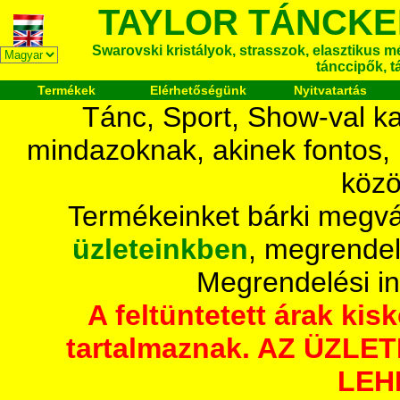
TAYLOR TÁNCKE
Swarovski kristályok, strasszok, elasztikus mét
tánccipők, t
Termékek
Elérhetőségünk
Nyitvatartás
Tánc, Sport, Show-val ka
mindazoknak, akinek fontos,
közö
Termékeinket bárki megvá
üzleteinkben
, megrendel
Megrendelési i
A feltüntetett árak ki
tartalmaznak. AZ ÜZL
LEH