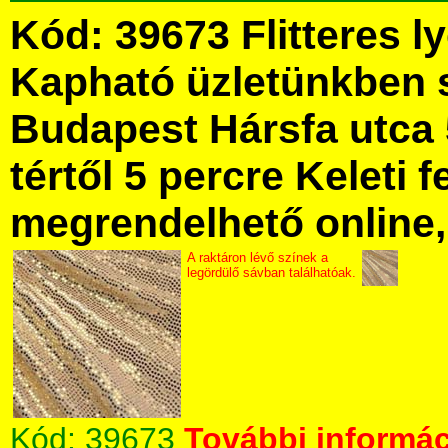
Kód: 39673 Flitteres l
Kapható üzletünkben 
Budapest Hársfa utca 
tértől 5 percre Keleti f
megrendelhető online, 
A raktáron lévő színek a
legördülő sávban találhatóak.
Kód:
39673
További informác