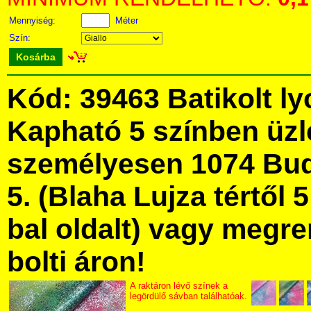
Mennyiség:
Méter
Szín:
Kosárba
Kód: 39463 Batikolt ly
Kapható 5 színben üz
személyesen 1074 Bud
5. (Blaha Lujza tértől 5
bal oldalt) vagy megre
bolti áron!
A raktáron lévő színek a
legördülő sávban találhatóak.