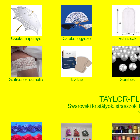
Csipke napernyő
Csipke legyező
Ruhazsák
Szilikonos combfix
Izz lap
Gombok
TAYLOR-FL
Swarovski kristályok, strasszok, k