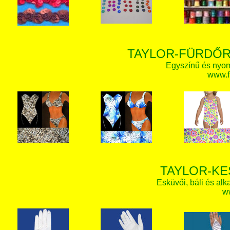
TAYLOR-FÜRDŐR
Egyszínű és nyom
www.f
TAYLOR-KE
Esküvői, báli és alk
w