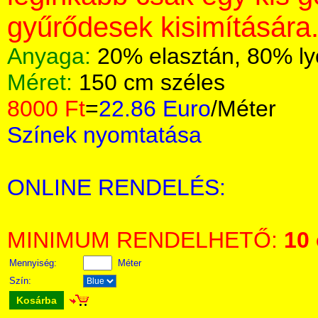
gyűrődesek kisimítására
Anyaga:
20% elasztán, 80% ly
Méret:
150 cm széles
8000 Ft
=
22.86 Euro
/Méter
Színek nyomtatása
ONLINE RENDELÉS:
MINIMUM RENDELHETŐ:
10
Mennyiség:
Méter
Szín:
Kosárba