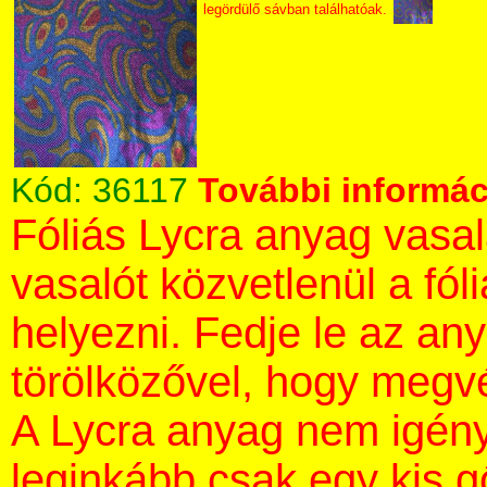
legördülő sávban találhatóak.
Kód:
36117
További informáci
Fóliás Lycra anyag vasa
vasalót közvetlenül a fól
helyezni. Fedje le az an
törölközővel, hogy megvé
A Lycra anyag nem igény
leginkább csak egy kis 