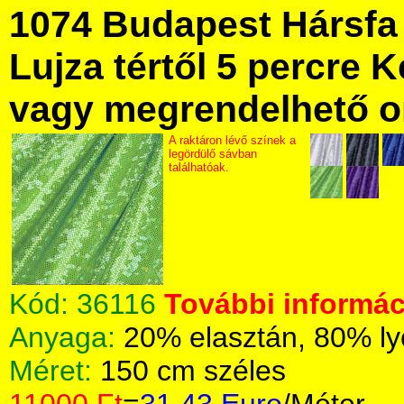
1074 Budapest Hársfa 
Lujza tértől 5 percre Ke
vagy megrendelhető onl
A raktáron lévő színek a
legördülő sávban
találhatóak.
Kód:
36116
További informáci
Anyaga:
20% elasztán, 80% ly
Méret:
150 cm széles