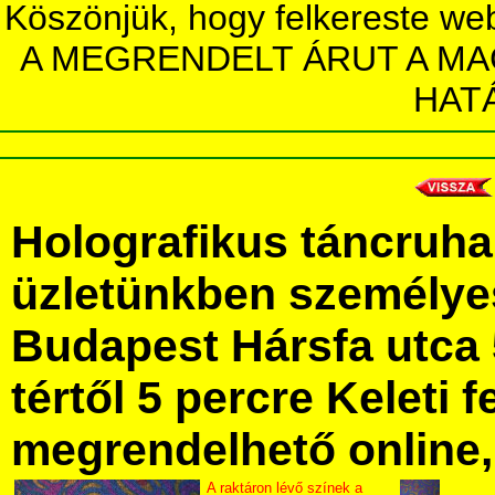
Köszönjük, hogy felkereste we
A MEGRENDELT ÁRUT A MA
HAT
Holografikus táncruh
üzletünkben személye
Budapest Hársfa utca 
tértől 5 percre Keleti f
megrendelhető online, 
A raktáron lévő színek a