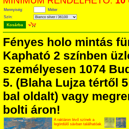
MINIMUM RENDELHETŐ:
10
Mennyiség:
Méter
Szín:
Kosárba
Fényes holo mintás f
Kapható 2 színben üz
személyesen 1074 Bud
5. (Blaha Lujza tértől 5
bal oldalt) vagy megre
bolti áron!
A raktáron lévő színek a
legördülő sávban találhatóak.