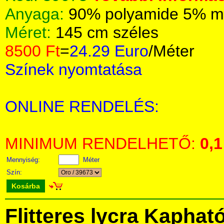
Anyaga:
90% polyamide 5% me
Méret:
145 cm széles
8500 Ft
=
24.29 Euro
/Méter
Színek nyomtatása
ONLINE RENDELÉS:
MINIMUM RENDELHETŐ:
0,1
Mennyiség:
Méter
Szín:
Kosárba
Flitteres lycra Kaphat