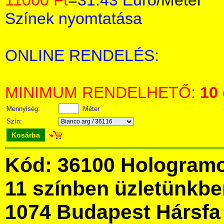
11000 Ft
=
31.43 Euro
/Méter
Színek nyomtatása
ONLINE RENDELÉS:
MINIMUM RENDELHETŐ:
10
Mennyiség:
Méter
Szín:
Kosárba
Kód: 36100 Hologramo
11 színben üzletünkb
1074 Budapest Hársfa 