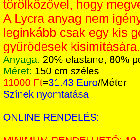
törölközővel, hogy megvé
A Lycra anyag nem igény
leginkább csak egy kis 
gyűrődesek kisimítására
Anyaga:
20% elastane, 80% p
Méret:
150 cm széles
11000 Ft
=
31.43 Euro
/Méter
Színek nyomtatása
ONLINE RENDELÉS: