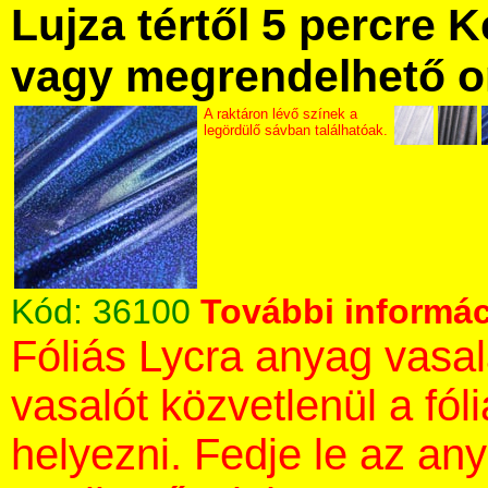
Lujza tértől 5 percre Ke
vagy megrendelhető onl
A raktáron lévő színek a
legördülő sávban találhatóak.
Kód:
36100
További informác
Fóliás Lycra anyag vasa
vasalót közvetlenül a fól
helyezni. Fedje le az an