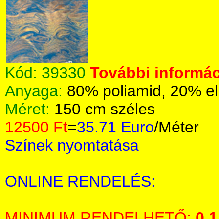
Kód:
39330
További informác
Anyaga:
80% poliamid, 20% el
Méret:
150 cm széles
12500 Ft
=
35.71 Euro
/Méter
Színek nyomtatása
ONLINE RENDELÉS:
MINIMUM RENDELHETŐ:
0,1