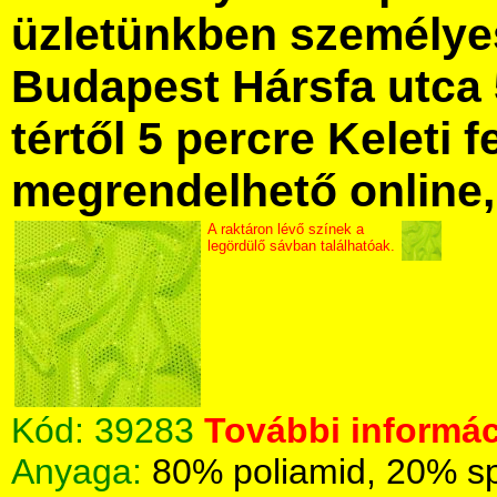
üzletünkben személye
Budapest Hársfa utca 
tértől 5 percre Keleti f
megrendelhető online, 
A raktáron lévő színek a
legördülő sávban találhatóak.
Kód:
39283
További informác
Anyaga:
80% poliamid, 20% s