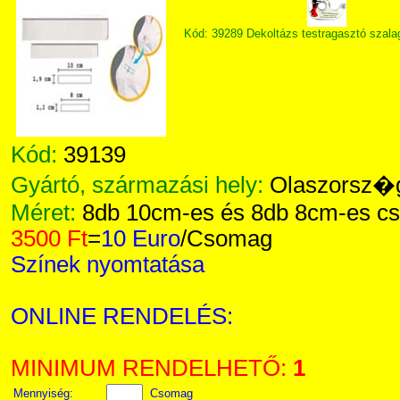
Kód: 39289 Dekoltázs testragasztó szala
Kód:
39139
Gyártó, származási hely:
Olaszorsz�
Méret:
8db 10cm-es és 8db 8cm-es cs
3500 Ft
=
10 Euro
/Csomag
Színek nyomtatása
ONLINE RENDELÉS:
MINIMUM RENDELHETŐ:
1
Mennyiség:
Csomag