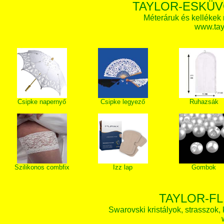
TAYLOR-ESKÜV
Méteráruk és kellékek
www.tay
Csipke napernyő
Csipke legyező
Ruhazsák
Szilikonos combfix
Izz lap
Gombok
TAYLOR-FL
Swarovski kristályok, strasszok, k