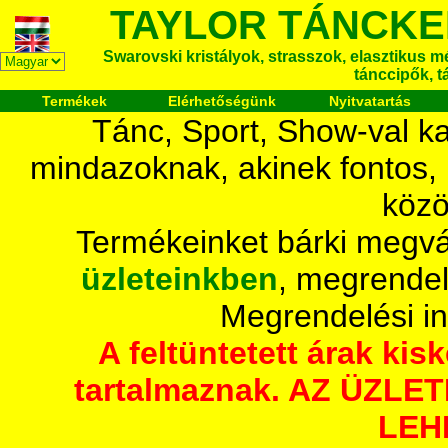
TAYLOR TÁNCKE
Swarovski kristályok, strasszok, elasztikus mét
tánccipők, t
Termékek
Elérhetőségünk
Nyitvatartás
Tánc, Sport, Show-val ka
mindazoknak, akinek fontos,
közö
Termékeinket bárki megvá
üzleteinkben
, megrendel
Megrendelési i
A feltüntetett árak ki
tartalmaznak. AZ ÜZL
LEH