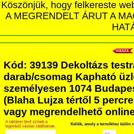
Köszönjük, hogy felkereste we
A MEGRENDELT ÁRUT A MA
HAT
Kód: 39139 Dekoltázs testr
darab/csomag Kapható üz
személyesen 1074 Budapest
(Blaha Lujza tértől 5 percre 
vagy megrendelhető online,
A raktáron lévő színek a
Kellék, amely a termékhez külön 
legördülő sávban találhatóak.