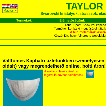
TAYLOR
Swarovski kristályok, strasszok, elasz
Termékek
Elérhetőségünk
Tánc, Sport, Show-val kapcso
Termékeinket bárki megvásárolhatja 
A feltüntetett árak ki
Köszönjük, hogy felkereste webol
Válltömés Kapható üzletünkben személyesen 107
oldalt) vagy megrendelhető online, bolti áron!
A raktáron lévő színek a
legördülő sávban találhatóak.