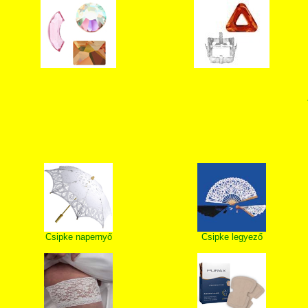
Csipke napernyő
Csipke legyező