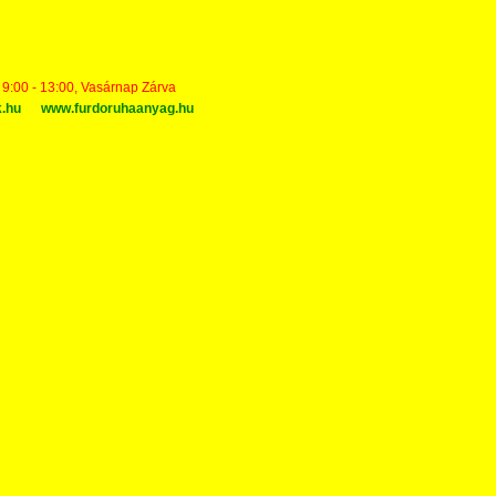
t 9:00 - 13:00, Vasárnap Zárva
k.hu
www.furdoruhaanyag.hu