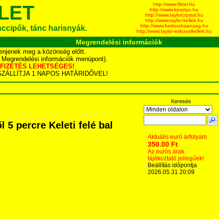
http://www.flitter.hu
LET
http://www.kesztyu.hu
http://www.taylorcrystal.hu
http://www.taylor-kellek.hu
http://www.furdoruhaanyag.hu
ánccipők, tánc harisnyák.
http://www.taylor-eskuvoikellek.hu
k
Megrendelési információk
enjenek meg a közönség előtt.
d Megrendelési információk menüpont).
YÁS FIZETÉS LEHETSÉGES!
TA SZÁLLÍTJA 1 NAPOS HATÁRIDŐVEL!
Keresés
5 percre Keleti felé bal
Aktuális euró árfolyam
350.00 Ft
Az eurós árak
tájékoztató jellegűek!
Beállítás időpontja
2026.05.31 20:09