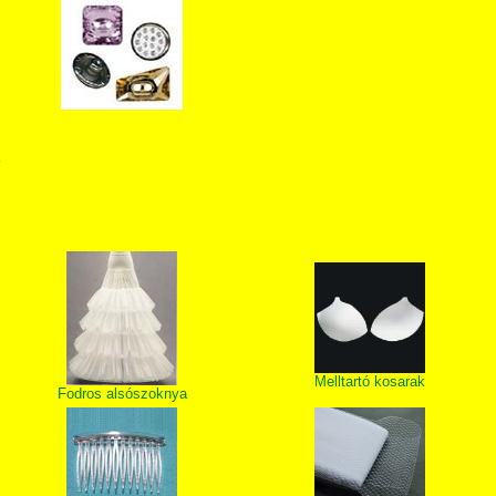
T
Melltartó kosarak
Fodros alsószoknya