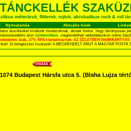
 TÁNCKELLÉK SZAKÜZ
tikus méteráruk, flitterek, rojtok, akrobatikus rock & roll t
Nyitvatartás
Aktuális hírek
Linke
latos árucikkeket kínálunk mindazoknak, akinek fontos, hogy látványosan jel
kiskereskedelmi áron
üzleteinkben
, megrendelheti weboldalunkon online (lás
skereskedelmi árak, 27% ÁFA-t tartalmaznak. AZ ÜZLETBEN BANKKÁRT
dalunkat! Jó böngészést kívánunk! A MEGRENDELT ÁRUT A MAGYAR POS
4 Budapest Hársfa utca 5. (Blaha Lujza tértől 