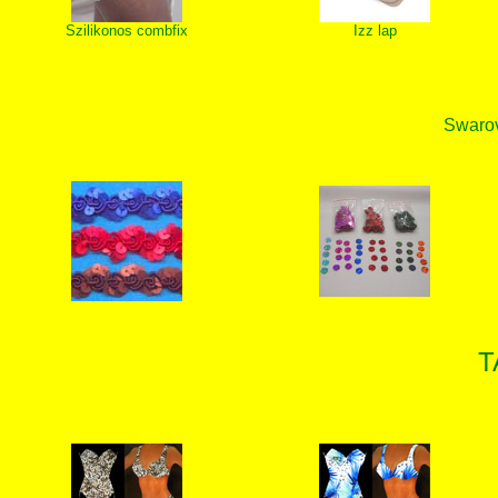
Szilikonos combfix
Izz lap
Swarovs
T