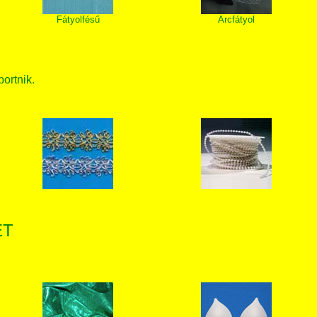
Fátyolfésű
Arcfátyol
bortnik.
ET