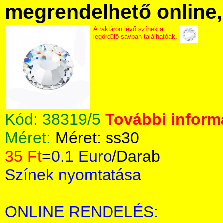
megrendelhető online, 
A raktáron lévő színek a
legördülő sávban találhatóak.
Kód:
38319/5
További informá
Méret:
Méret: ss30
35 Ft
=
0.1 Euro
/Darab
Színek nyomtatása
ONLINE RENDELÉS: