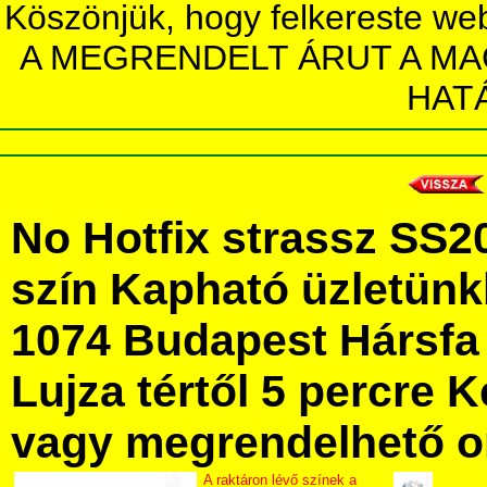
Köszönjük, hogy felkereste we
A MEGRENDELT ÁRUT A MA
HAT
No Hotfix strassz SS2
szín Kapható üzletün
1074 Budapest Hársfa 
Lujza tértől 5 percre Ke
vagy megrendelhető onl
A raktáron lévő színek a