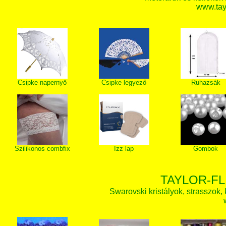
www.tay
Csipke napernyő
Csipke legyező
Ruhazsák
Szilikonos combfix
Izz lap
Gombok
TAYLOR-FL
Swarovski kristályok, strasszok, k