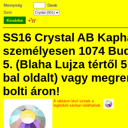
Mennyiség:
Darab
Szín:
Kosárba
SS16 Crystal AB Kaph
személyesen 1074 Bud
5. (Blaha Lujza tértől 5
bal oldalt) vagy megre
bolti áron!
A raktáron lévő színek a
legördülő sávban találhatóak.