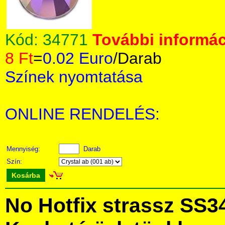
Kód:
34771
További informác
8 Ft
=
0.02 Euro
/Darab
Színek nyomtatása
ONLINE RENDELÉS:
Mennyiség:
Darab
Szín:
Kosárba
No Hotfix strassz SS3