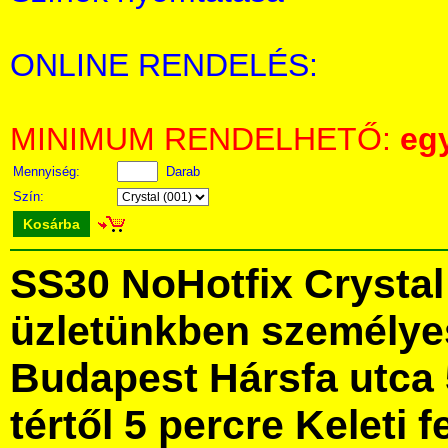
ONLINE RENDELÉS:
MINIMUM RENDELHETŐ:
eg
Mennyiség:
Darab
Szín:
Kosárba
SS30 NoHotfix Crysta
üzletünkben személye
Budapest Hársfa utca 
tértől 5 percre Keleti f