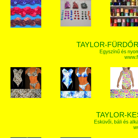
TAYLOR-FÜRDŐR
Egyszínű és nyom
www.f
TAYLOR-KE
Esküvői, báli és alk
w