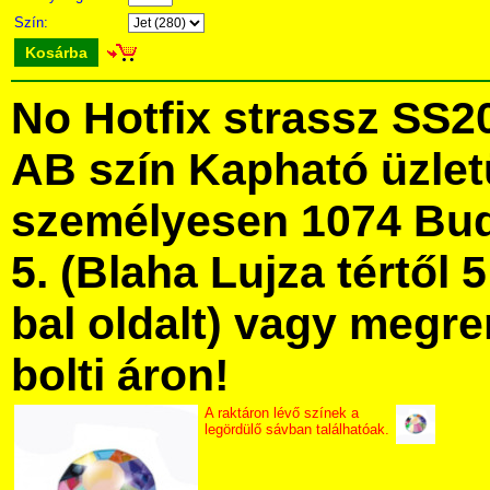
Szín:
Kosárba
No Hotfix strassz SS2
AB szín Kapható üzle
személyesen 1074 Bud
5. (Blaha Lujza tértől 5
bal oldalt) vagy megre
bolti áron!
A raktáron lévő színek a
legördülő sávban találhatóak.