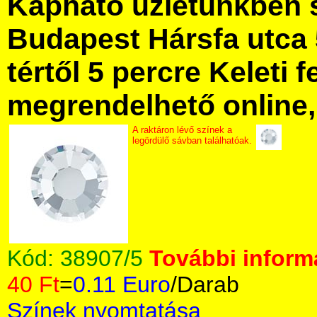
Kapható üzletünkben 
Budapest Hársfa utca 
tértől 5 percre Keleti f
megrendelhető online, 
A raktáron lévő színek a
legördülő sávban találhatóak.
Kód:
38907/5
További informá
40 Ft
=
0.11 Euro
/Darab
Színek nyomtatása