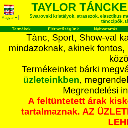
TAYLOR TÁNCKE
Swarovski kristályok, strasszok, elasztikus mét
tánccipők, t
Termékek
Elérhetőségünk
Nyitvatartás
Tánc, Sport, Show-val ka
mindazoknak, akinek fontos,
közö
Termékeinket bárki megvá
üzleteinkben
, megrendel
Megrendelési i
A feltüntetett árak ki
tartalmaznak. AZ ÜZL
LEH