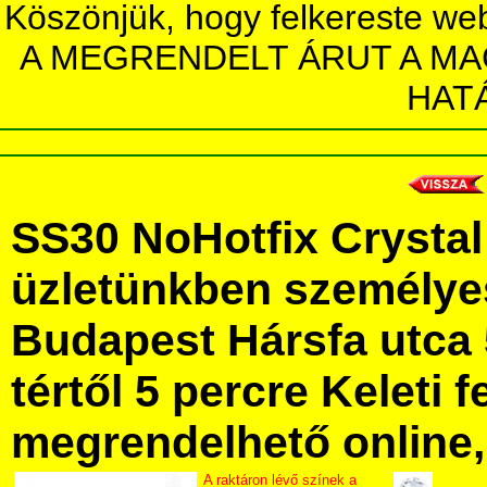
Köszönjük, hogy felkereste we
A MEGRENDELT ÁRUT A MA
HAT
SS30 NoHotfix Crysta
üzletünkben személye
Budapest Hársfa utca 
tértől 5 percre Keleti f
megrendelhető online, 
A raktáron lévő színek a