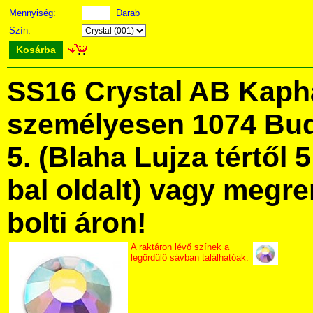
Mennyiség:
Darab
Szín:
Kosárba
SS16 Crystal AB Kaph
személyesen 1074 Bud
5. (Blaha Lujza tértől 5
bal oldalt) vagy megre
bolti áron!
A raktáron lévő színek a
legördülő sávban találhatóak.