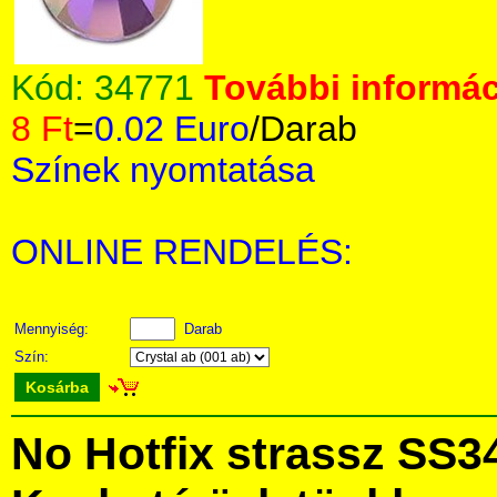
Kód:
34771
További informác
8 Ft
=
0.02 Euro
/Darab
Színek nyomtatása
ONLINE RENDELÉS:
Mennyiség:
Darab
Szín:
Kosárba
No Hotfix strassz SS3