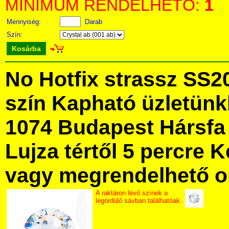
MINIMUM RENDELHETŐ:
1
Mennyiség:
Darab
Szín:
Kosárba
No Hotfix strassz SS2
szín Kapható üzletün
1074 Budapest Hársfa 
Lujza tértől 5 percre Ke
vagy megrendelhető onl
A raktáron lévő színek a
legördülő sávban találhatóak.