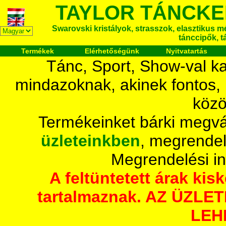
TAYLOR TÁNCKE
Swarovski kristályok, strasszok, elasztikus mét
tánccipők, t
Termékek
Elérhetőségünk
Nyitvatartás
Tánc, Sport, Show-val ka
mindazoknak, akinek fontos,
közö
Termékeinket bárki megvá
üzleteinkben
, megrendel
Megrendelési i
A feltüntetett árak ki
tartalmaznak. AZ ÜZL
LEH