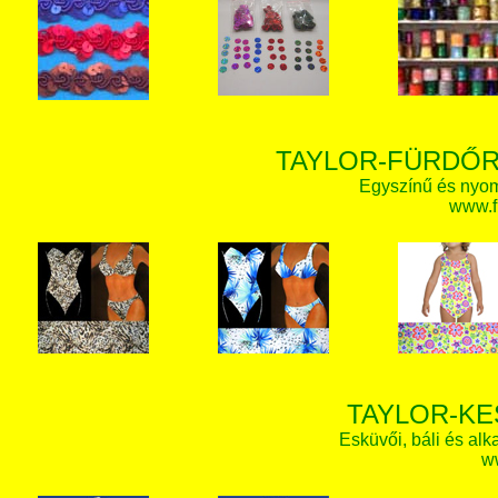
TAYLOR-FÜRDŐR
Egyszínű és nyom
www.f
TAYLOR-KE
Esküvői, báli és alk
w