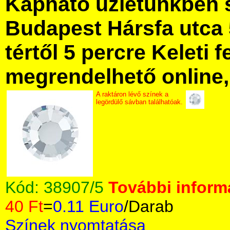
Kapható üzletünkben 
Budapest Hársfa utca 
tértől 5 percre Keleti f
megrendelhető online, 
A raktáron lévő színek a
legördülő sávban találhatóak.
Kód:
38907/5
További informá
40 Ft
=
0.11 Euro
/Darab
Színek nyomtatása