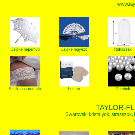
www.tay
Csipke napernyő
Csipke legyező
Ruhazsák
Szilikonos combfix
Izz lap
Gombok
TAYLOR-FL
Swarovski kristályok, strasszok, k