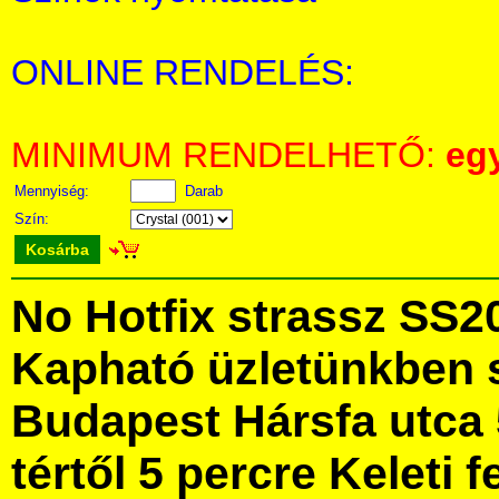
ONLINE RENDELÉS:
MINIMUM RENDELHETŐ:
eg
Mennyiség:
Darab
Szín:
Kosárba
No Hotfix strassz SS20
Kapható üzletünkben 
Budapest Hársfa utca 
tértől 5 percre Keleti f