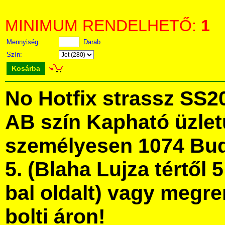
MINIMUM RENDELHETŐ:
1
Mennyiség:
Darab
Szín:
Kosárba
No Hotfix strassz SS2
AB szín Kapható üzle
személyesen 1074 Bud
5. (Blaha Lujza tértől 5
bal oldalt) vagy megre
bolti áron!