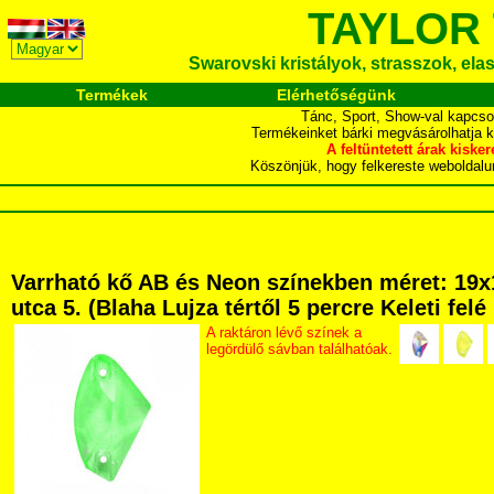
TAYLOR
Swarovski kristályok, strasszok, elasz
Termékek
Elérhetőségünk
Tánc, Sport, Show-val kapcso
Termékeinket bárki megvásárolhatja 
A feltüntetett árak ki
Köszönjük, hogy felkereste webol
Varrható kő AB és Neon színekben méret: 19
utca 5. (Blaha Lujza tértől 5 percre Keleti fel
A raktáron lévő színek a
legördülő sávban találhatóak.