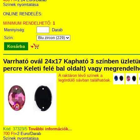
Színek nyomtatása
ONLINE RENDELÉS:
MINIMUM RENDELHETŐ:
1
Mennyiség:
Darab
Szín:
Kosárba
Varrható ovál 24x17 Kapható 3 színben üzletü
percre Keleti felé bal oldalt) vagy megrendelhe
A raktáron lévő színek a
legördülő sávban találhatóak.
Kód:
37323/5
További információk...
700 Ft
=
2 Euro
/Darab
Színek nyomtatása