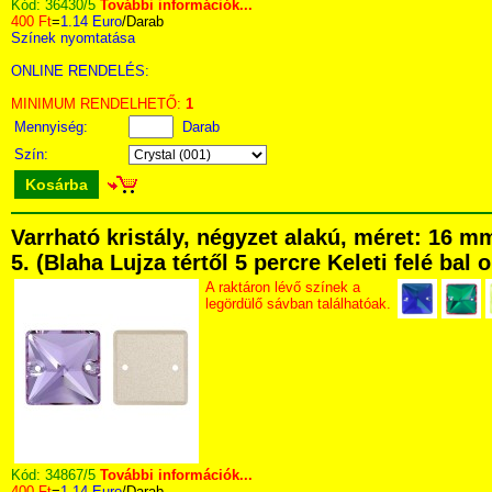
Kód:
36430/5
További információk...
400 Ft
=
1.14 Euro
/Darab
Színek nyomtatása
ONLINE RENDELÉS:
MINIMUM RENDELHETŐ:
1
Mennyiség:
Darab
Szín:
Kosárba
Varrható kristály, négyzet alakú, méret: 16
5. (Blaha Lujza tértől 5 percre Keleti felé bal
A raktáron lévő színek a
legördülő sávban találhatóak.
Kód:
34867/5
További információk...
400 Ft
=
1.14 Euro
/Darab