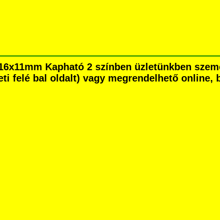
t: 16x11mm Kapható 2 színben üzletünkben sze
eti felé bal oldalt) vagy megrendelhető online, b