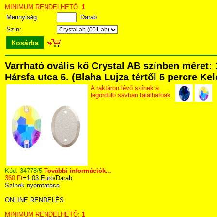
MINIMUM RENDELHETŐ:
1
Mennyiség:
Darab
Szín:
Kosárba
Varrható ovális kő Crystal AB színben mére
Hársfa utca 5. (Blaha Lujza tértől 5 percre Kel
A raktáron lévő színek a
legördülő sávban találhatóak.
Kód:
34778/5
További információk...
360 Ft
=
1.03 Euro
/Darab
Színek nyomtatása
ONLINE RENDELÉS:
MINIMUM RENDELHETŐ:
1