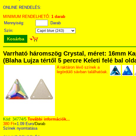
ONLINE RENDELÉS:
MINIMUM RENDELHETŐ:
1 darab
Mennyiség:
Darab
Szín:
Kosárba
Varrható háromszög Crystal, méret: 16mm Ka
(Blaha Lujza tértől 5 percre Keleti felé bal ol
A raktáron lévő színek a
legördülő sávban találhatóak.
Kód:
34774/5
További információk...
380 Ft
=
1.09 Euro
/Darab
Színek nyomtatása