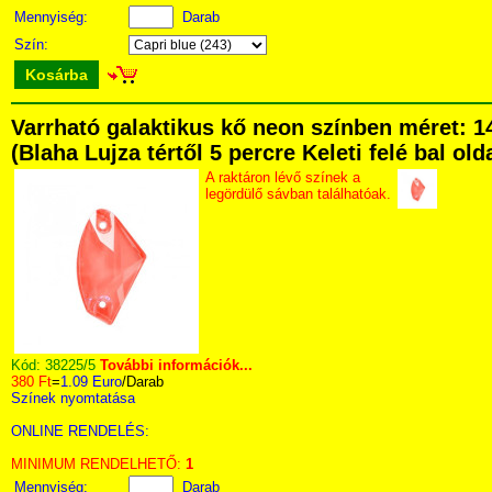
Mennyiség:
Darab
Szín:
Kosárba
Varrható galaktikus kő neon színben méret:
(Blaha Lujza tértől 5 percre Keleti felé bal ol
A raktáron lévő színek a
legördülő sávban találhatóak.
Kód:
38225/5
További információk...
380 Ft
=
1.09 Euro
/Darab
Színek nyomtatása
ONLINE RENDELÉS:
MINIMUM RENDELHETŐ:
1
Mennyiség:
Darab