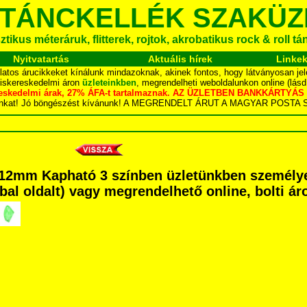
 TÁNCKELLÉK SZAKÜZ
tikus méteráruk, flitterek, rojtok, akrobatikus rock & roll t
Nyitvatartás
Aktuális hírek
Linke
latos árucikkeket kínálunk mindazoknak, akinek fontos, hogy látványosan jel
kiskereskedelmi áron
üzleteinkben
, megrendelheti weboldalunkon online (lás
skereskedelmi árak, 27% ÁFA-t tartalmaznak. AZ ÜZLETBEN BANKKÁRT
dalunkat! Jó böngészést kívánunk! A MEGRENDELT ÁRUT A MAGYAR POS
x12mm Kapható 3 színben üzletünkben személy
é bal oldalt) vagy megrendelhető online, bolti ár