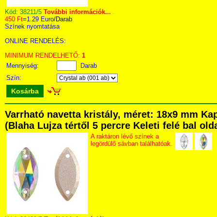
Kód:
38211/5
További információk...
450 Ft
=
1.29 Euro
/Darab
Színek nyomtatása
ONLINE RENDELÉS:
MINIMUM RENDELHETŐ:
1
Mennyiség:
Darab
Szín:
Kosárba
Varrható navetta kristály, méret: 18x9 mm K
(Blaha Lujza tértől 5 percre Keleti felé bal ol
A raktáron lévő színek a
legördülő sávban találhatóak.