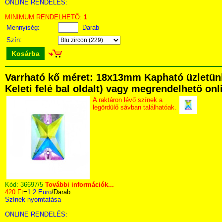
ONLINE RENDELÉS:
MINIMUM RENDELHETŐ:
1
Mennyiség:
Darab
Szín:
Kosárba
Varrható kő méret: 18x13mm Kapható üzletünk
Keleti felé bal oldalt) vagy megrendelhető onli
A raktáron lévő színek a
legördülő sávban találhatóak.
Kód:
36697/5
További információk...
420 Ft
=
1.2 Euro
/Darab
Színek nyomtatása
ONLINE RENDELÉS: