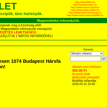
http://www.flitter.hu
LET
http://www.kesztyu.hu
http://www.taylorcrystal.hu
http://www.taylor-kellek.hu
http://www.furdoruhaanyag.hu
ánccipők, tánc harisnyák.
http://www.taylor-eskuvoikellek.hu
k
Megrendelési információk
enjenek meg a közönség előtt.
d Megrendelési információk menüpont).
YÁS FIZETÉS LEHETSÉGES!
TA SZÁLLÍTJA 1 NAPOS HATÁRIDŐVEL!
Keresés
esen 1074 Budapest Hársfa
on!
Aktuális euró árfolyam
350.00 Ft
Az eurós árak
tájékoztató jellegűek!
Beállítás időpontja
2026.05.31 20:09