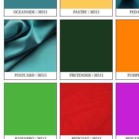
OCEANSIDE / 38513
PASTRY / 38513
PEDA
POSTCARD / 38513
PRETENDER / 38513
PUMPK
RAMARRO / 38513
REDCOAT / 38513
REFLEX