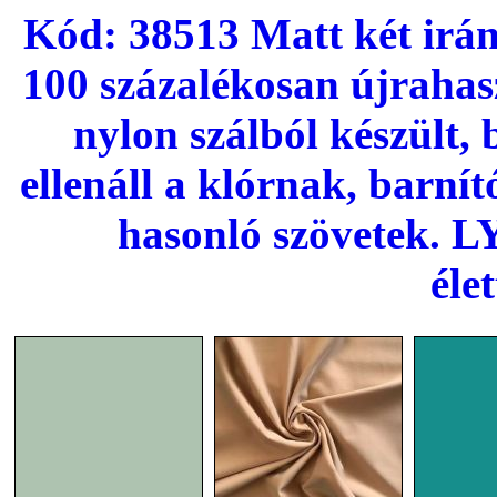
Kód: 38513 Matt két irán
100 százalékosan újraha
nylon szálból készült,
ellenáll a klórnak, barní
hasonló szövetek. 
éle