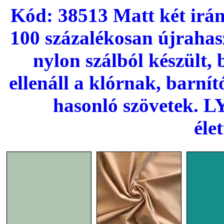
Kód: 38513 Matt két irán
100 százalékosan újraha
nylon szálból készült,
ellenáll a klórnak, barní
hasonló szövetek. 
éle