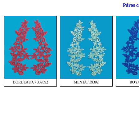
Páros c
BORDEAUX / 339392
MENTA / 39392
ROYA