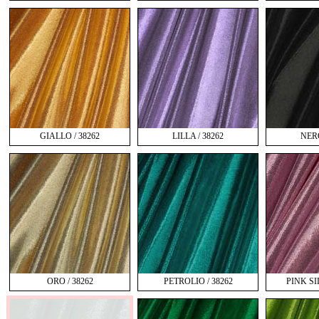
GIALLO / 38262
LILLA / 38262
NERO
ORO / 38262
PETROLIO / 38262
PINK SI