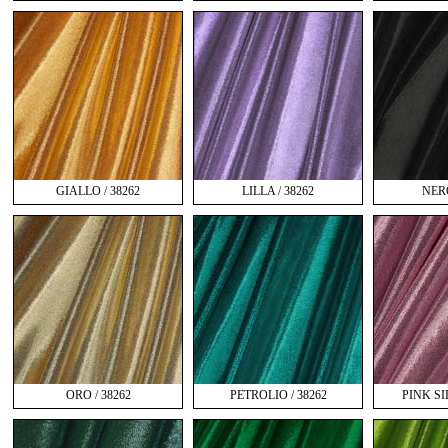
GIALLO / 38262
LILLA / 38262
NERO
ORO / 38262
PETROLIO / 38262
PINK SI