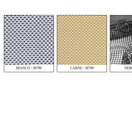
BIANCO / 38799
CARNE / 38799
NERO