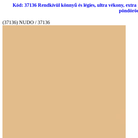
Kód: 37136 Rendkívül könnyű és légies, ultra vékony, extr
pöndöröd
(37136) NUDO / 37136