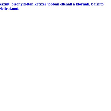
ült, bizonyítottan kétszer jobban ellenáll a klórnak, barnító
lettratamú.