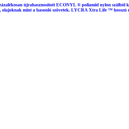
zázalékosan újrahasznosított ECONYL ® poliamid nylon szálból kész
 olajoknak mint a hasonló szövetek. LYCRA Xtra Life ™ hosszú é