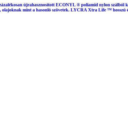
zázalékosan újrahasznosított ECONYL ® poliamid nylon szálból kész
 olajoknak mint a hasonló szövetek. LYCRA Xtra Life ™ hosszú é