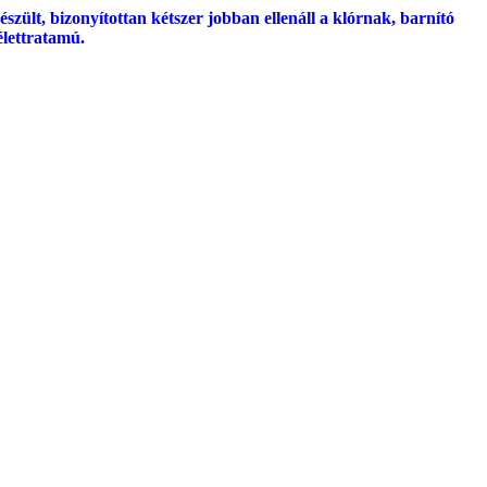
ült, bizonyítottan kétszer jobban ellenáll a klórnak, barnító
lettratamú.