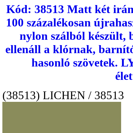
Kód: 38513 Matt két irán
100 százalékosan újraha
nylon szálból készült,
ellenáll a klórnak, barní
hasonló szövetek. 
éle
(38513) LICHEN / 38513