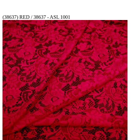
(38637) RED / 38637 - ASL 1001