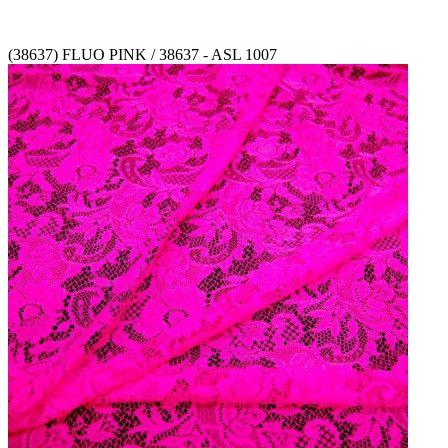
(38637) FLUO PINK / 38637 - ASL 1007