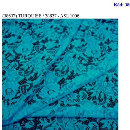
Kód: 386
(38637) TURQUISE / 38637 - ASL 1006