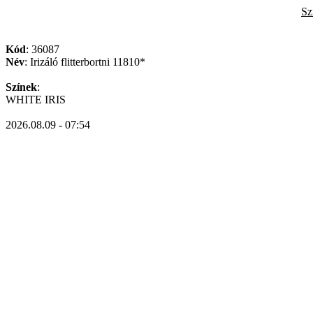
Sz
Kód
: 36087
Név
: Irizáló flitterbortni 11810*
Színek
:
WHITE IRIS
2026.08.09 - 07:54