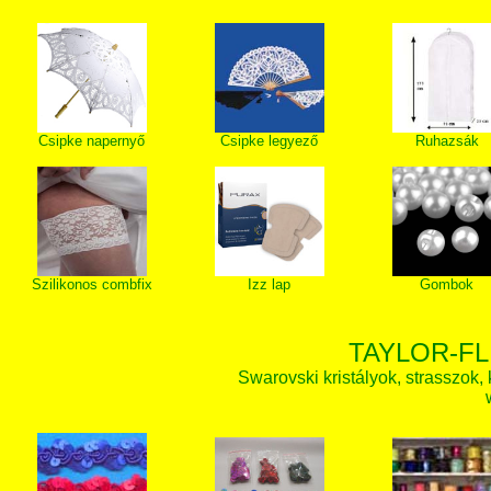
Csipke napernyő
Csipke legyező
Ruhazsák
Szilikonos combfix
Izz lap
Gombok
TAYLOR-FL
Swarovski kristályok, strasszok, k