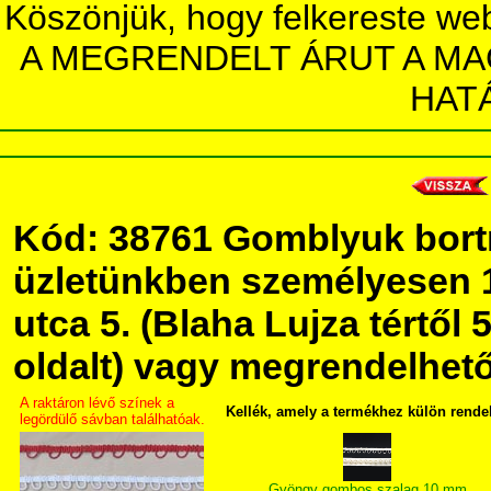
Köszönjük, hogy felkereste we
A MEGRENDELT ÁRUT A MA
HAT
Kód: 38761 Gomblyuk bort
üzletünkben személyesen 
utca 5. (Blaha Lujza tértől 5
oldalt) vagy megrendelhető 
A raktáron lévő színek a
Kellék, amely a termékhez külön rende
legördülő sávban találhatóak.
Gyöngy gombos szalag 10 mm