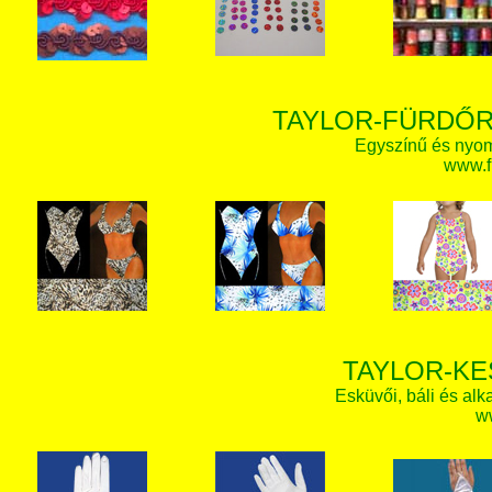
TAYLOR-FÜRDŐR
Egyszínű és nyom
www.f
TAYLOR-KE
Esküvői, báli és alk
w