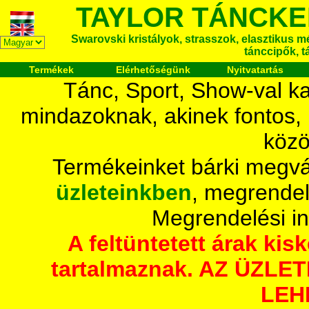
TAYLOR TÁNCKE
Swarovski kristályok, strasszok, elasztikus mét
tánccipők, t
Termékek
Elérhetőségünk
Nyitvatartás
Tánc, Sport, Show-val ka
mindazoknak, akinek fontos,
közö
Termékeinket bárki megvá
üzleteinkben
, megrendel
Megrendelési i
A feltüntetett árak ki
tartalmaznak. AZ ÜZL
LEH