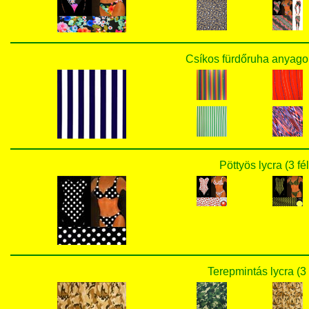
Csíkos fürdőruha anyagok
Pöttyös lycra (3 fé
Terepmintás lycra (3 