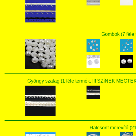
Gombok (7 féle 
Gyöngy szalag (1 féle termék, !!! SZíNEK ME
Halcsont merevítő (21