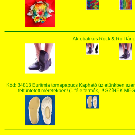
Akrobatikus Rock & Roll tánc
Kód: 34813 Euritmia tornapapucs Kapható üzletünkben szemé
feltüntetett méretekben! (1 féle termék, !!! SZíN