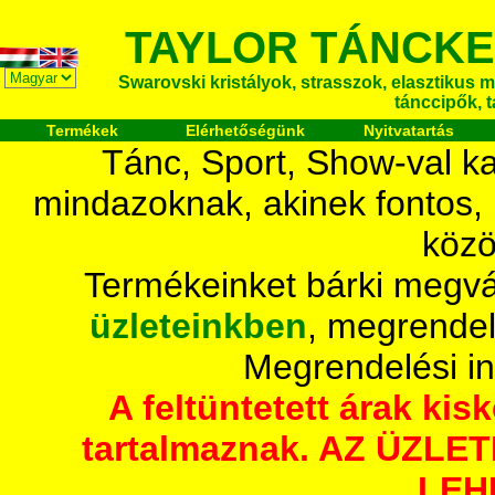
TAYLOR TÁNCKE
Swarovski kristályok, strasszok, elasztikus mét
tánccipők, 
Termékek
Elérhetőségünk
Nyitvatartás
Tánc, Sport, Show-val ka
mindazoknak, akinek fontos,
közö
Termékeinket bárki megvá
üzleteinkben
, megrendel
Megrendelési i
A feltüntetett árak ki
tartalmaznak. AZ ÜZL
LEH