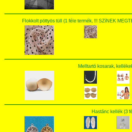
Flokkolt pöttyös tüll (1 féle termék, !!! SZíNEK
Melltartó kosarak, kelléke
Hastánc kellék (3 f