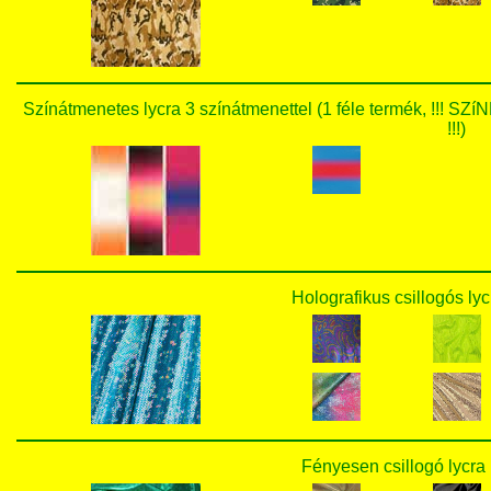
Színátmenetes lycra 3 színátmenettel (1 féle termék,
!!!)
Holografikus csillogós lyc
Fényesen csillogó lycra 