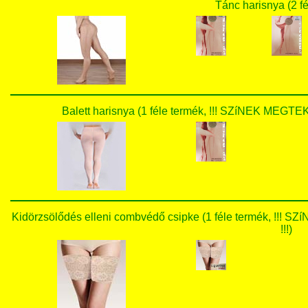
Tánc harisnya (2 fé
Balett harisnya (1 féle termék, !!! SZíNEK ME
Kidörzsölődés elleni combvédő csipke (1 féle termék,
!!!)