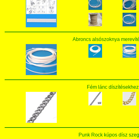
Abroncs alsószoknya merevíté
Fém lánc díszítésekhez 
Punk Rock kúpos dísz szege