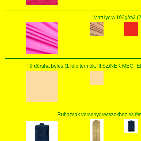
Matt lycra 193g/m2 (2
Fürdőruha bélés (1 féle termék, !!! SZíNEK M
Ruhazsák versenydresszekhez és férfi