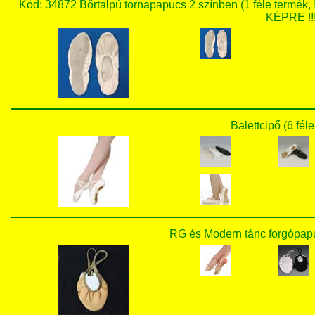
Kód: 34872 Bőrtalpú tornapapucs 2 színben (1 féle te
KÉPRE !!!
Balettcipő (6 fél
RG és Modern tánc forgópapu