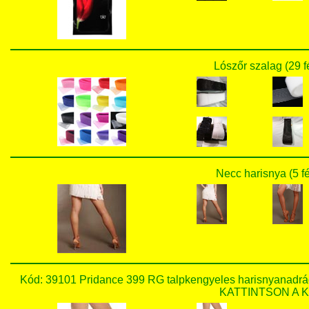
Lószőr szalag (29 f
Necc harisnya (5 f
Kód: 39101 Pridance 399 RG talpkengyeles harisnyanadr
KATTINTSON A KÉ