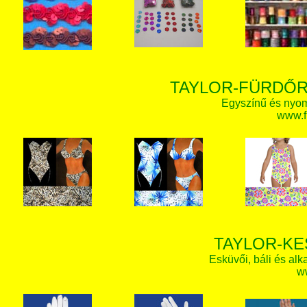
TAYLOR-FÜRDŐR
Egyszínű és nyom
www.f
TAYLOR-KE
Esküvői, báli és alk
w