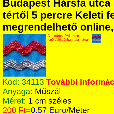
Budapest Hársfa utca 
tértől 5 percre Keleti f
megrendelhető online, 
A raktáron lévő színek a
legördülő sávban találhatóak.
Kód:
34113
További informáci
Anyaga:
Műszál
Méret:
1 cm széles
200 Ft
=
0.57 Euro
/Méter