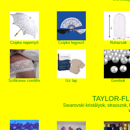
Csipke napernyő
Csipke legyező
Ruhazsák
Szilikonos combfix
Izz lap
Gombok
TAYLOR-FL
Swarovski kristályok, strasszok, k