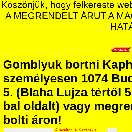
Köszönjük, hogy felkereste we
A MEGRENDELT ÁRUT A MA
HAT
Gomblyuk bortni Kaph
személyesen 1074 Bud
5. (Blaha Lujza tértől 5
bal oldalt) vagy megre
bolti áron!
A raktáron lévő színek a