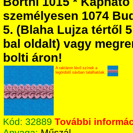
Bortni 1015 * Kapható
személyesen 1074 Bud
5. (Blaha Lujza tértől 5
bal oldalt) vagy megre
bolti áron!
A raktáron lévő színek a
legördülő sávban találhatóak.
Kód:
32889
További informác
Anyaga:
Műszál