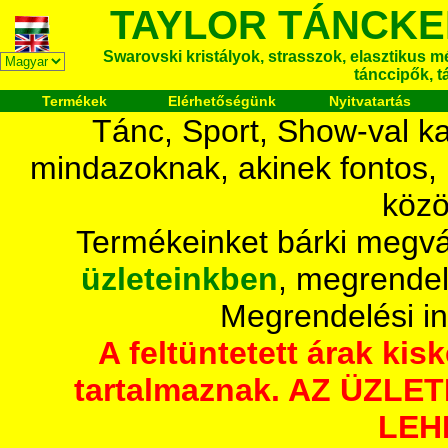
TAYLOR TÁNCKE
Swarovski kristályok, strasszok, elasztikus mét
tánccipők, t
Termékek
Elérhetőségünk
Nyitvatartás
Tánc, Sport, Show-val ka
mindazoknak, akinek fontos,
közö
Termékeinket bárki megvá
üzleteinkben
, megrendel
Megrendelési i
A feltüntetett árak ki
tartalmaznak. AZ ÜZL
LEH