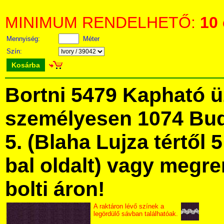
MINIMUM RENDELHETŐ:
10
Mennyiség:
Méter
Szín:
Kosárba
Bortni 5479 Kapható 
személyesen 1074 Bud
5. (Blaha Lujza tértől 5
bal oldalt) vagy megre
bolti áron!
A raktáron lévő színek a
legördülő sávban találhatóak.