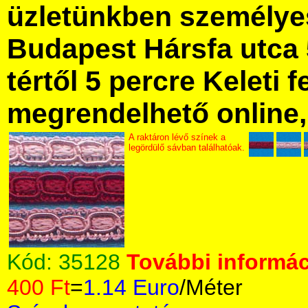
üzletünkben személye
Budapest Hársfa utca 
tértől 5 percre Keleti f
megrendelhető online, 
A raktáron lévő színek a
legördülő sávban találhatóak.
Kód:
35128
További informác
400 Ft
=
1.14 Euro
/Méter