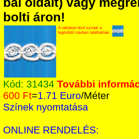
bal oldalt) vagy megre
bolti áron!
A raktáron lévő színek a
legördülő sávban találhatóak.
Kód:
31434
További informác
600 Ft
=
1.71 Euro
/Méter
Színek nyomtatása
ONLINE RENDELÉS: