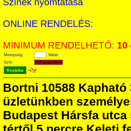
Színek nyomtatása
ONLINE RENDELÉS:
MINIMUM RENDELHETŐ:
10
Mennyiség:
Méter
Szín:
Kosárba
Bortni 10588 Kapható 
üzletünkben személye
Budapest Hársfa utca 
tértől 5 percre Keleti f