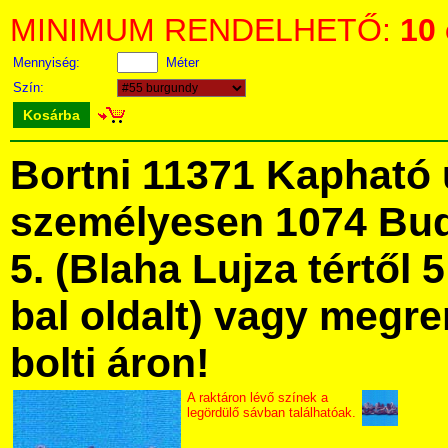
MINIMUM RENDELHETŐ:
10
Mennyiség:
Méter
Szín:
Kosárba
Bortni 11371 Kapható
személyesen 1074 Bud
5. (Blaha Lujza tértől 5
bal oldalt) vagy megre
bolti áron!
A raktáron lévő színek a
legördülő sávban találhatóak.