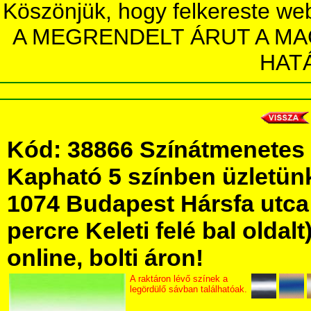
Köszönjük, hogy felkereste we
A MEGRENDELT ÁRUT A MA
HAT
Kód: 38866 Színátmenetes e
Kapható 5 színben üzletü
1074 Budapest Hársfa utca 5
percre Keleti felé bal olda
online, bolti áron!
A raktáron lévő színek a
legördülő sávban találhatóak.