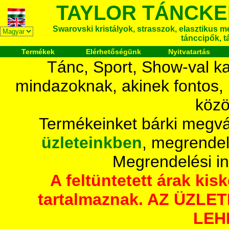
TAYLOR TÁNCKE
Swarovski kristályok, strasszok, elasztikus mét
tánccipők, t
Termékek
Elérhetőségünk
Nyitvatartás
Tánc, Sport, Show-val ka
mindazoknak, akinek fontos,
közö
Termékeinket bárki megvá
üzleteinkben
, megrendel
Megrendelési i
A feltüntetett árak ki
tartalmaznak. AZ ÜZL
LEH