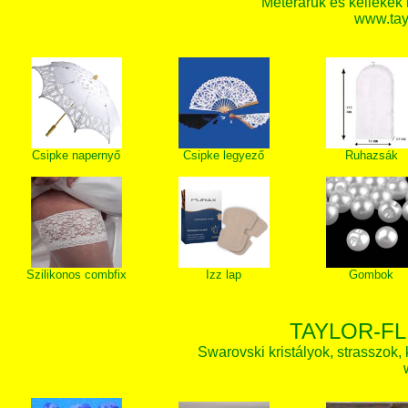
Méteráruk és kellékek
www.tay
Csipke napernyő
Csipke legyező
Ruhazsák
Szilikonos combfix
Izz lap
Gombok
TAYLOR-FL
Swarovski kristályok, strasszok, k