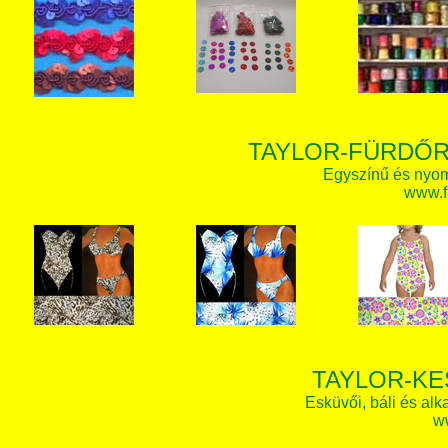
TAYLOR-FÜRDŐR
Egyszínű és nyom
www.f
TAYLOR-KE
Esküvői, báli és alk
w