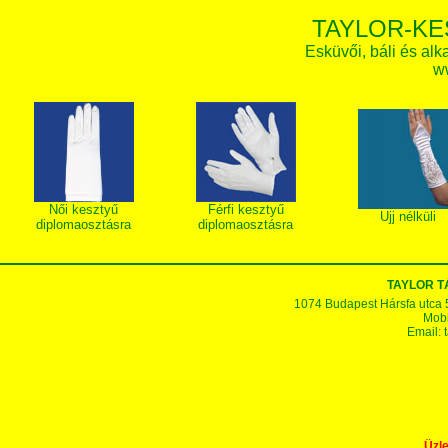
TAYLOR-KE
Esküvői, báli és alk
w
Női kesztyű
Férfi kesztyű
Ujj nélküli
diplomaosztásra
diplomaosztásra
TAYLOR 
1074 Budapest Hársfa utca 5-7
Mobi
Email:
Üzle