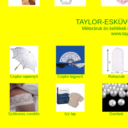
TAYLOR-ESKÜV
Méteráruk és kellékek
www.tay
Csipke napernyő
Csipke legyező
Ruhazsák
Szilikonos combfix
Izz lap
Gombok