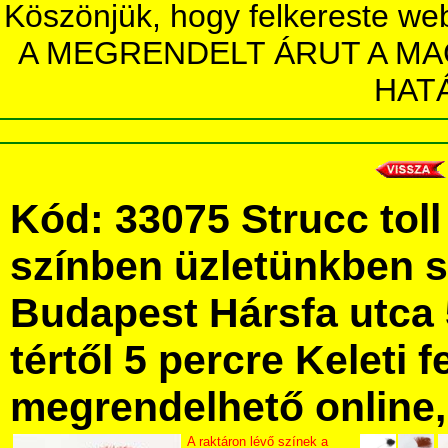
Köszönjük, hogy felkereste we
A MEGRENDELT ÁRUT A MA
HAT
Kód: 33075 Strucc tol
színben üzletünkben 
Budapest Hársfa utca 
tértől 5 percre Keleti f
megrendelhető online, 
A raktáron lévő színek a