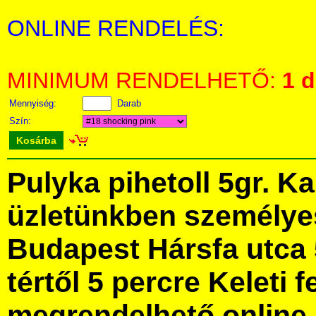
ONLINE RENDELÉS:
MINIMUM RENDELHETŐ:
1 
Mennyiség:
Darab
Szín:
Kosárba
Pulyka pihetoll 5gr. K
üzletünkben személye
Budapest Hársfa utca 
tértől 5 percre Keleti f
megrendelhető online, 