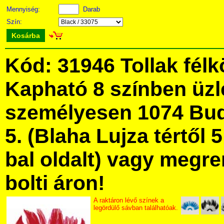
Mennyiség:
Darab
Szín:
Kosárba
Kód: 31946 Tollak félk
Kapható 8 színben üz
személyesen 1074 Bud
5. (Blaha Lujza tértől 5
bal oldalt) vagy megre
bolti áron!
A raktáron lévő színek a
legördülő sávban találhatóak.