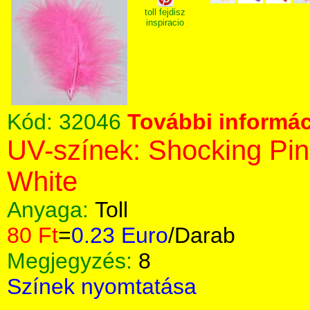
toll fejdisz
inspiracio
Kód:
32046
További informác
UV-színek: Shocking Pin
White
Anyaga:
Toll
80 Ft
=
0.23 Euro
/Darab
Megjegyzés:
8
Színek nyomtatása