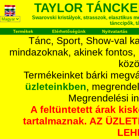
TAYLOR TÁNCKE
Swarovski kristályok, strasszok, elasztikus mét
tánccipők, t
Termékek
Elérhetőségünk
Nyitvatartás
Tánc, Sport, Show-val ka
mindazoknak, akinek fontos,
közö
Termékeinket bárki megvá
üzleteinkben
, megrendel
Megrendelési i
A feltüntetett árak ki
tartalmaznak. AZ ÜZL
LEH