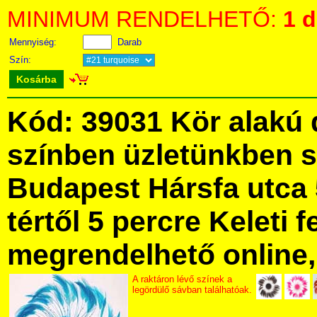
MINIMUM RENDELHETŐ:
1 
Mennyiség:
Darab
Szín:
Kosárba
Kód: 39031 Kör alakú 
színben üzletünkben 
Budapest Hársfa utca 
tértől 5 percre Keleti f
megrendelhető online, 
A raktáron lévő színek a
legördülő sávban találhatóak.