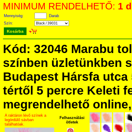
MINIMUM RENDELHETŐ:
1 
Mennyiség:
Darab
Szín:
Kosárba
Kód: 32046 Marabu tol
színben üzletünkben 
Budapest Hársfa utca 
tértől 5 percre Keleti f
megrendelhető online, 
A raktáron lévő színek a
Felhasználási
legördülő sávban
ötletek
találhatóak.