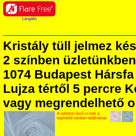
Lángálló
Kristály tüll jelmez k
2 színben üzletünkbe
1074 Budapest Hársfa 
Lujza tértől 5 percre Ke
vagy megrendelhető onl
A raktáron lévő színek a
legördülő sávban találhatóak.