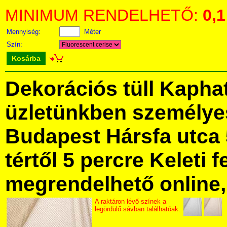
MINIMUM RENDELHETŐ:
0,1
Mennyiség:
Méter
Szín:
Kosárba
Dekorációs tüll Kapha
üzletünkben személye
Budapest Hársfa utca 
tértől 5 percre Keleti f
megrendelhető online, 
A raktáron lévő színek a
legördülő sávban találhatóak.