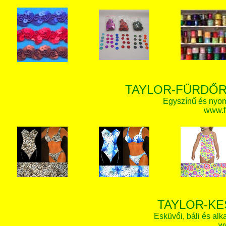
TAYLOR-FÜRDŐR
Egyszínű és nyom
www.f
TAYLOR-KE
Esküvői, báli és alk
w