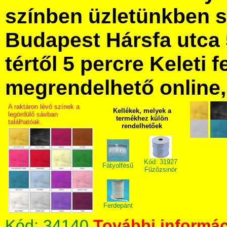
színben üzletünkben 
Budapest Hársfa utca 
tértől 5 percre Keleti f
megrendelhető online, 
A raktáron lévő színek a
Kellékek, melyek a
legördülő sávban
termékhez külön
találhatóak.
rendelhetőek
Kód: 31927
Fátyolfésű
Fűzőzsinór
Ferdepánt
Kód:
34140
További informác