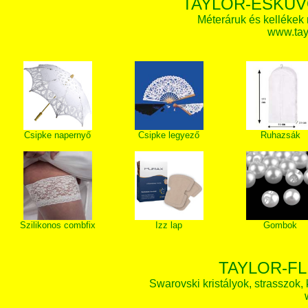
TAYLOR-ESKÜV
Méteráruk és kellékek
www.tay
Csipke napernyő
Csipke legyező
Ruhazsák
Szilikonos combfix
Izz lap
Gombok
TAYLOR-FL
Swarovski kristályok, strasszok, k