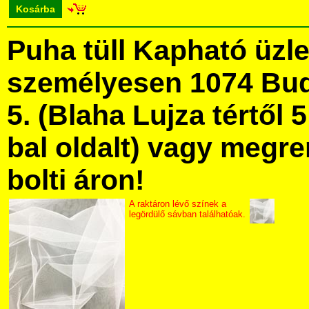
Kosárba
Puha tüll Kapható üzl
személyesen 1074 Bud
5. (Blaha Lujza tértől 5
bal oldalt) vagy megre
bolti áron!
A raktáron lévő színek a
legördülő sávban találhatóak.