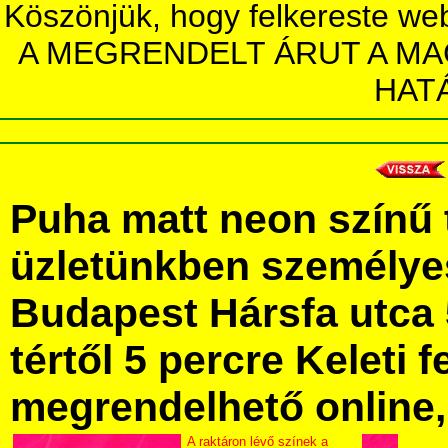
Köszönjük, hogy felkereste we
A MEGRENDELT ÁRUT A MA
HAT
Puha matt neon színű 
üzletünkben személye
Budapest Hársfa utca 
tértől 5 percre Keleti f
megrendelhető online, 
A raktáron lévő színek a