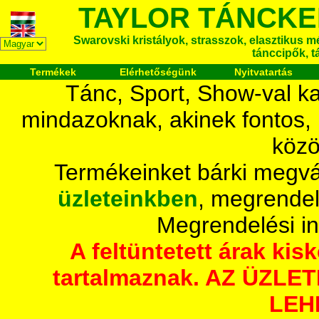
TAYLOR TÁNCKE
Swarovski kristályok, strasszok, elasztikus mét
tánccipők, t
Termékek
Elérhetőségünk
Nyitvatartás
Tánc, Sport, Show-val ka
mindazoknak, akinek fontos,
közö
Termékeinket bárki megvá
üzleteinkben
, megrendel
Megrendelési i
A feltüntetett árak ki
tartalmaznak. AZ ÜZL
LEH