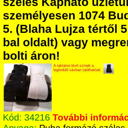
széles Kapható üzlet
személyesen 1074 Bud
5. (Blaha Lujza tértől 5
bal oldalt) vagy megre
bolti áron!
A raktáron lévő színek a
legördülő sávban találhatóak.
Kód:
34216
További informác