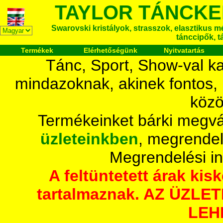
TAYLOR TÁNCKE
Swarovski kristályok, strasszok, elasztikus mét
tánccipők, t
Termékek
Elérhetőségünk
Nyitvatartás
Tánc, Sport, Show-val ka
mindazoknak, akinek fontos,
közö
Termékeinket bárki megvá
üzleteinkben
, megrendel
Megrendelési i
A feltüntetett árak ki
tartalmaznak. AZ ÜZL
LEH