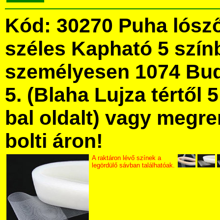
Kód: 30270 Puha lósző
széles Kapható 5 szín
személyesen 1074 Bud
5. (Blaha Lujza tértől 5
bal oldalt) vagy megre
bolti áron!
A raktáron lévő színek a
legördülő sávban találhatóak.