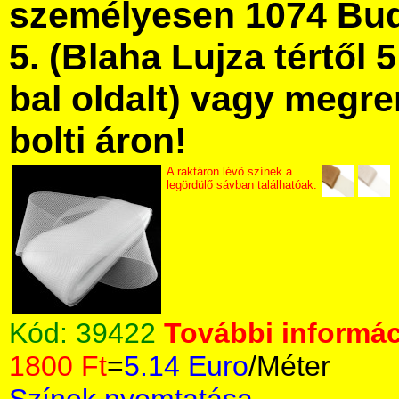
személyesen 1074 Bud
5. (Blaha Lujza tértől 5
bal oldalt) vagy megre
bolti áron!
A raktáron lévő színek a
legördülő sávban találhatóak.
Kód:
39422
További informác
1800 Ft
=
5.14 Euro
/Méter