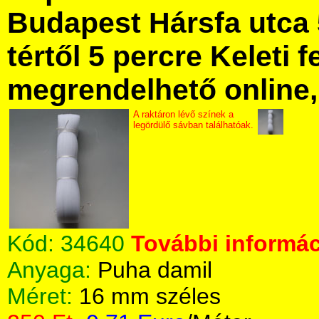
Budapest Hársfa utca 
tértől 5 percre Keleti f
megrendelhető online, 
A raktáron lévő színek a
legördülő sávban találhatóak.
Kód:
34640
További informác
Anyaga:
Puha damil
Méret:
16 mm széles