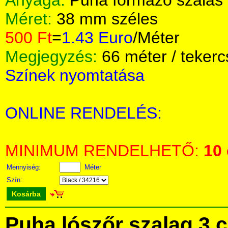
Anyaga:
Puha formázó szálas 
Méret:
38 mm széles
500 Ft
=
1.43 Euro
/Méter
Megjegyzés:
66 méter / tekerc
Színek nyomtatása
ONLINE RENDELÉS:
MINIMUM RENDELHETŐ:
10
Mennyiség:
Méter
Szín:
Kosárba
Puha lószőr szalag 3 