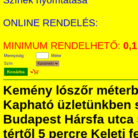
Színek nyomtatása
ONLINE RENDELÉS:
MINIMUM RENDELHETŐ:
0,1
Mennyiség:
Méter
Szín:
Kosárba
Kemény lószőr méterb
Kapható üzletünkben 
Budapest Hársfa utca 
tértől 5 percre Keleti f