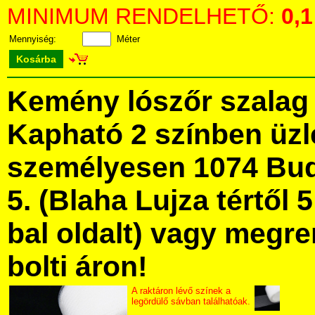
MINIMUM RENDELHETŐ:
0,1
Mennyiség:
Méter
Kosárba
Kemény lószőr szalag
Kapható 2 színben üz
személyesen 1074 Bud
5. (Blaha Lujza tértől 5
bal oldalt) vagy megre
bolti áron!
A raktáron lévő színek a
legördülő sávban találhatóak.