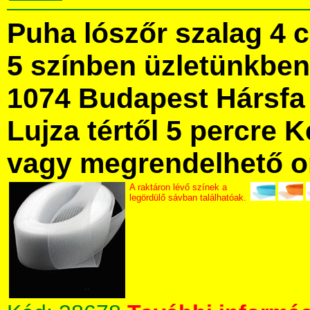
Puha lószőr szalag 4 
5 színben üzletünkbe
1074 Budapest Hársfa 
Lujza tértől 5 percre Ke
vagy megrendelhető onl
A raktáron lévő színek a
legördülő sávban találhatóak.