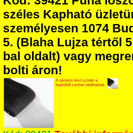
Kód: 39421 Puha lósző
széles Kapható üzlet
személyesen 1074 Bud
5. (Blaha Lujza tértől 5
bal oldalt) vagy megre
bolti áron!
A raktáron lévő színek a
legördülő sávban találhatóak.