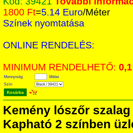
Kód:
39421
További informác
1800 Ft
=
5.14 Euro
/Méter
Színek nyomtatása
ONLINE RENDELÉS:
MINIMUM RENDELHETŐ:
0,1
Mennyiség:
Méter
Szín:
Kosárba
Kemény lószőr szalag
Kapható 2 színben üz