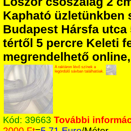
Lószőr csőszalag 2 c
Kapható üzletünkben 
Budapest Hársfa utca 
tértől 5 percre Keleti f
megrendelhető online, 
A raktáron lévő színek a
legördülő sávban találhatóak.
Kód:
39663
További informác
2000 Ft
=
5.71 Euro
/Méter