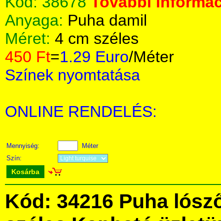
Kód:
38678
További informác
Anyaga:
Puha damil
Méret:
4 cm széles
450 Ft
=
1.29 Euro
/Méter
Színek nyomtatása
ONLINE RENDELÉS:
Mennyiség:
Méter
Szín:
Kosárba
Kód: 34216 Puha lósz