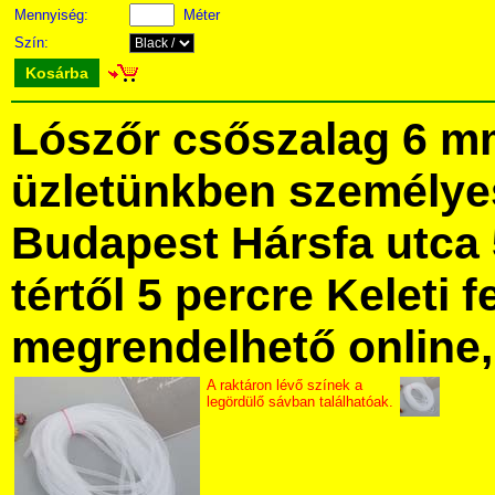
Mennyiség:
Méter
Szín:
Kosárba
Lószőr csőszalag 6 m
üzletünkben személye
Budapest Hársfa utca 
tértől 5 percre Keleti f
megrendelhető online, 
A raktáron lévő színek a
legördülő sávban találhatóak.