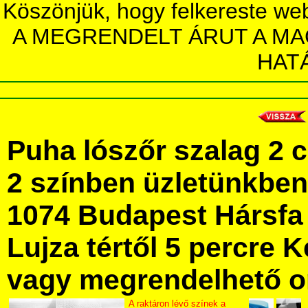
Köszönjük, hogy felkereste we
A MEGRENDELT ÁRUT A MA
HAT
Puha lószőr szalag 2 
2 színben üzletünkbe
1074 Budapest Hársfa 
Lujza tértől 5 percre Ke
vagy megrendelhető onl
A raktáron lévő színek a