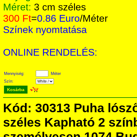
Méret:
3 cm széles
300 Ft
=
0.86 Euro
/Méter
Színek nyomtatása
ONLINE RENDELÉS:
Mennyiség:
Méter
Szín:
Kosárba
Kód: 30313 Puha lósz
széles Kapható 2 szín
személyesen 1074 Bud