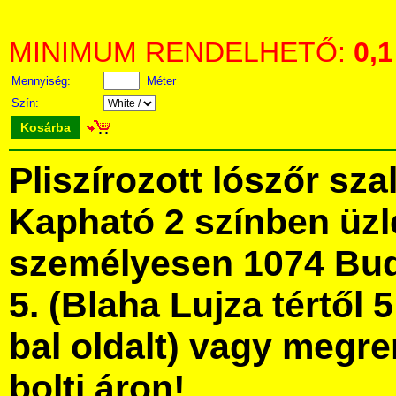
MINIMUM RENDELHETŐ:
0,1
Mennyiség:
Méter
Szín:
Kosárba
Pliszírozott lószőr sz
Kapható 2 színben üz
személyesen 1074 Bud
5. (Blaha Lujza tértől 5
bal oldalt) vagy megre
bolti áron!