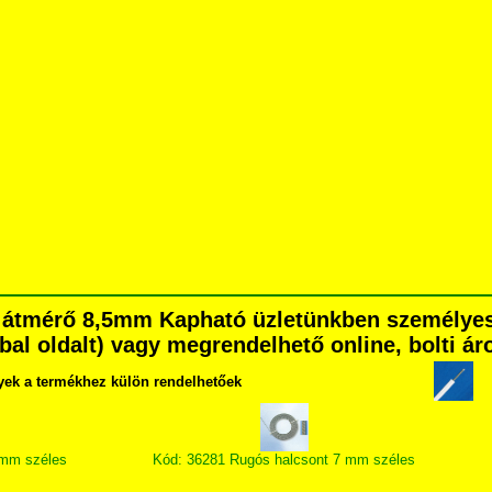
ső átmérő 8,5mm Kapható üzletünkben személye
é bal oldalt) vagy megrendelhető online, bolti ár
yek a termékhez külön rendelhetőek
 mm széles
Kód: 36281 Rugós halcsont 7 mm széles