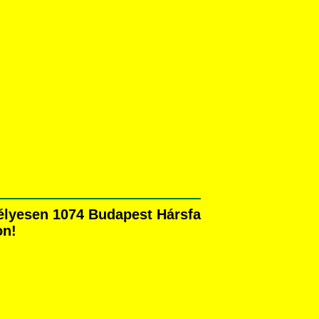
élyesen 1074 Budapest Hársfa
on!