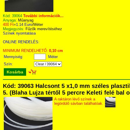
Kód:
39064
További információk...
Anyaga:
Műanyag
400 Ft
=
1.14 Euro
/Méter
Megjegyzés:
Fűzők merevítéséhez
Színek nyomtatása
ONLINE RENDELÉS:
MINIMUM RENDELHETŐ:
0,10 cm
Mennyiség:
Méter
Szín:
Kosárba
Kód: 39063 Halcsont 5 x1,0 mm széles plasz
5. (Blaha Lujza tértől 5 percre Keleti felé bal
A raktáron lévő színek a
legördülő sávban találhatóak.