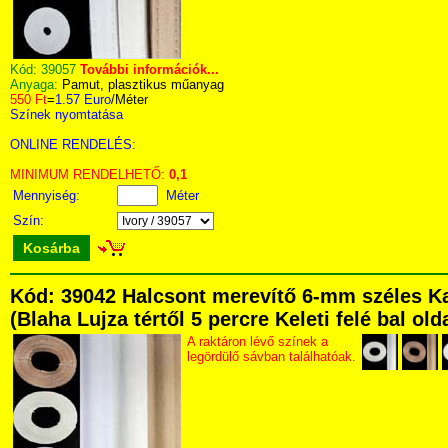
Kód:
39057
További információk...
Anyaga:
Pamut, plasztikus műanyag
550 Ft
=
1.57 Euro
/Méter
Színek nyomtatása
ONLINE RENDELÉS:
MINIMUM RENDELHETŐ:
0,1
Mennyiség:
Méter
Szín:
Kosárba
Kód: 39042 Halcsont merevítő 6-mm széles Ka
(Blaha Lujza tértől 5 percre Keleti felé bal ol
A raktáron lévő színek a
legördülő sávban találhatóak.