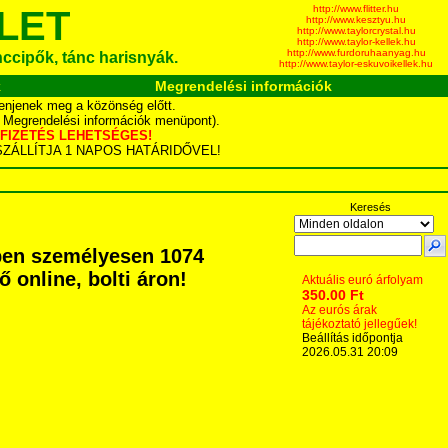
http://www.flitter.hu
LET
http://www.kesztyu.hu
http://www.taylorcrystal.hu
http://www.taylor-kellek.hu
http://www.furdoruhaanyag.hu
ánccipők, tánc harisnyák.
http://www.taylor-eskuvoikellek.hu
k
Megrendelési információk
enjenek meg a közönség előtt.
d Megrendelési információk menüpont).
YÁS FIZETÉS LEHETSÉGES!
TA SZÁLLÍTJA 1 NAPOS HATÁRIDŐVEL!
Keresés
ben személyesen 1074
ő online, bolti áron!
Aktuális euró árfolyam
350.00 Ft
Az eurós árak
tájékoztató jellegűek!
Beállítás időpontja
2026.05.31 20:09