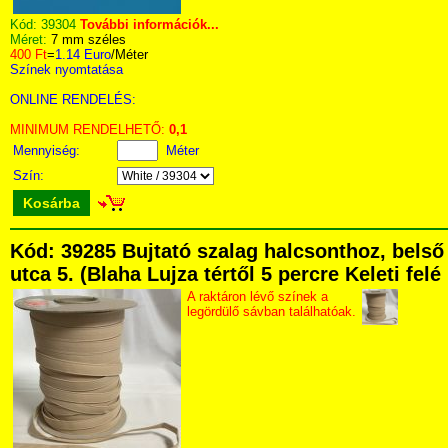
Kód:
39304
További információk...
Méret:
7 mm széles
400 Ft
=
1.14 Euro
/Méter
Színek nyomtatása
ONLINE RENDELÉS:
MINIMUM RENDELHETŐ:
0,1
Mennyiség:
Méter
Szín:
Kosárba
Kód: 39285 Bujtató szalag halcsonthoz, bel
utca 5. (Blaha Lujza tértől 5 percre Keleti fel
A raktáron lévő színek a
legördülő sávban találhatóak.