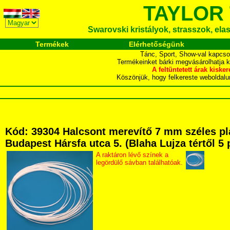
TAYLOR
Swarovski kristályok, strasszok, elasz
Termékek
Elérhetőségünk
Tánc, Sport, Show-val kapcso
Termékeinket bárki megvásárolhatja 
A feltüntetett árak ki
Köszönjük, hogy felkereste webol
Kód: 39304 Halcsont merevítő 7 mm széles p
Budapest Hársfa utca 5. (Blaha Lujza tértől 5 
A raktáron lévő színek a
legördülő sávban találhatóak.