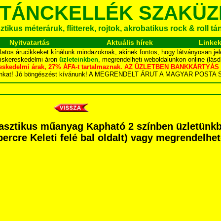
 TÁNCKELLÉK SZAKÜZ
tikus méteráruk, flitterek, rojtok, akrobatikus rock & roll t
Nyitvatartás
Aktuális hírek
Linke
latos árucikkeket kínálunk mindazoknak, akinek fontos, hogy látványosan jel
kiskereskedelmi áron
üzleteinkben
, megrendelheti weboldalunkon online (lás
skereskedelmi árak, 27% ÁFA-t tartalmaznak. AZ ÜZLETBEN BANKKÁRT
dalunkat! Jó böngészést kívánunk! A MEGRENDELT ÁRUT A MAGYAR POS
lasztikus műanyag Kapható 2 színben üzletünk
percre Keleti felé bal oldalt) vagy megrendelhet