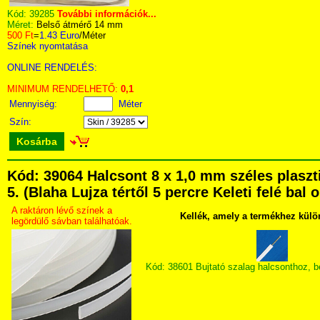
Kód:
39285
További információk...
Méret:
Belső átmérő 14 mm
500 Ft
=
1.43 Euro
/Méter
Színek nyomtatása
ONLINE RENDELÉS:
MINIMUM RENDELHETŐ:
0,1
Mennyiség:
Méter
Szín:
Kosárba
Kód: 39064 Halcsont 8 x 1,0 mm széles plas
5. (Blaha Lujza tértől 5 percre Keleti felé bal
A raktáron lévő színek a
Kellék, amely a termékhez külö
legördülő sávban találhatóak.
Kód: 38601 Bujtató szalag halcsonthoz, 