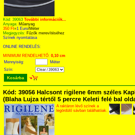
Kód:
39063
További információk...
Anyaga:
Műanyag
350 Ft
=
1 Euro
/Méter
Megjegyzés:
Fűzők merevítéséhez
Színek nyomtatása
ONLINE RENDELÉS:
MINIMUM RENDELHETŐ:
0,10 cm
Mennyiség:
Méter
Szín:
Kosárba
Kód: 39056 Halcsont rigilene 6mm széles Kap
(Blaha Lujza tértől 5 percre Keleti felé bal ol
A raktáron lévő színek a
legördülő sávban találhatóak.