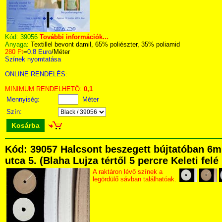
Kód:
39056
További információk...
Anyaga:
Textillel bevont damil, 65% poliészter, 35% poliamid
280 Ft
=
0.8 Euro
/Méter
Színek nyomtatása
ONLINE RENDELÉS:
MINIMUM RENDELHETŐ:
0,1
Mennyiség:
Méter
Szín:
Kosárba
Kód: 39057 Halcsont beszegett bújtatóban 6
utca 5. (Blaha Lujza tértől 5 percre Keleti fel
A raktáron lévő színek a
legördülő sávban találhatóak.