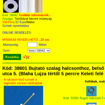
Kód:
39042
További információk...
Anyaga:
Textiliával bevont műanyag
550 Ft
=
1.57 Euro
/Méter
Színek nyomtatása
ONLINE RENDELÉS:
MINIMUM RENDELHETŐ:
,10 cm
Mennyiség:
Méter
Szín:
Kosárba
Kód: 38601 Bujtató szalag halcsonthoz, bel
utca 5. (Blaha Lujza tértől 5 percre Keleti fel
A raktáron lévő színek a
Kellékek, mel
legördülő sávban találhatóak.
Kód: 31591 Rugós halcsont 5