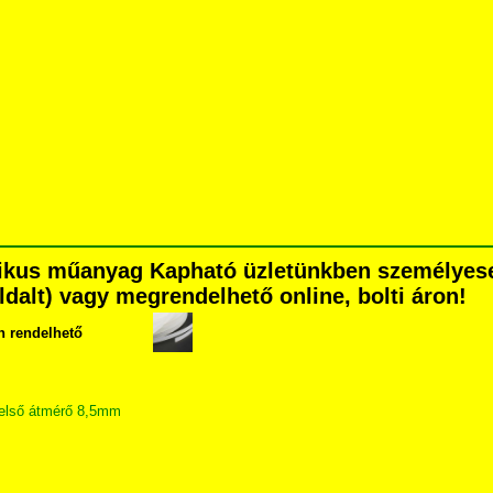
ztikus műanyag Kapható üzletünkben személyes
 oldalt) vagy megrendelhető online, bolti áron!
n rendelhető
belső átmérő 8,5mm