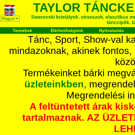
TAYLOR TÁNCKE
Swarovski kristályok, strasszok, elasztikus mét
tánccipők, t
Termékek
Elérhetőségünk
Nyitvatartás
Tánc, Sport, Show-val ka
mindazoknak, akinek fontos,
közö
Termékeinket bárki megvá
üzleteinkben
, megrendel
Megrendelési i
A feltüntetett árak ki
tartalmaznak. AZ ÜZL
LEH