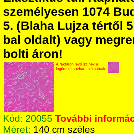
személyesen 1074 Bud
5. (Blaha Lujza tértől 5
bal oldalt) vagy megre
bolti áron!
A raktáron lévő színek a
legördülő sávban találhatóak.
Kód:
20055
További informác
Méret:
140 cm széles