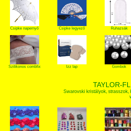
Csipke napernyő
Csipke legyező
Ruhazsák
Szilikonos combfix
Izz lap
Gombok
TAYLOR-FL
Swarovski kristályok, strasszok, k