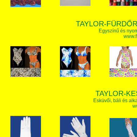
TAYLOR-FÜRDŐR
Egyszínű és nyom
www.f
TAYLOR-KE
Esküvői, báli és alk
w