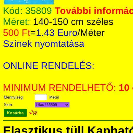
Kód:
35809
További informác
Méret:
140-150 cm széles
500 Ft
=
1.43 Euro
/Méter
Színek nyomtatása
ONLINE RENDELÉS:
MINIMUM RENDELHETŐ:
10
Mennyiség:
Méter
Szín:
Kosárba
Elasztikus tüll Kapha