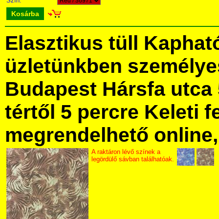
Szín:
Kosárba
Elasztikus tüll Kaphat
üzletünkben személye
Budapest Hársfa utca 
tértől 5 percre Keleti f
megrendelhető online, 
A raktáron lévő színek a
legördülő sávban találhatóak.