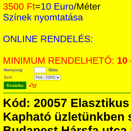
3500 Ft
=
10 Euro
/Méter
Színek nyomtatása
ONLINE RENDELÉS:
MINIMUM RENDELHETŐ:
10
Mennyiség:
Méter
Szín:
Kosárba
Kód: 20057 Elasztikus f
Kapható üzletünkben 
Budapest Hársfa utca 