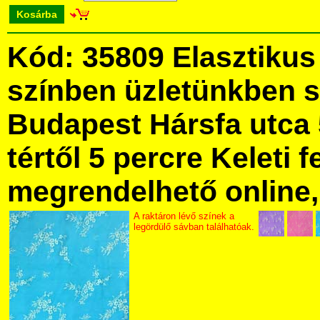
Kosárba
Kód: 35809 Elasztikus 
színben üzletünkben 
Budapest Hársfa utca 
tértől 5 percre Keleti f
megrendelhető online, 
A raktáron lévő színek a
legördülő sávban találhatóak.