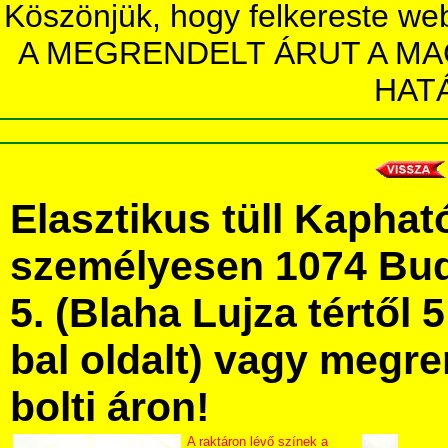
Köszönjük, hogy felkereste we
A MEGRENDELT ÁRUT A MA
HAT
Elasztikus tüll Kapha
személyesen 1074 Bud
5. (Blaha Lujza tértől 5
bal oldalt) vagy megre
bolti áron!
A raktáron lévő színek a