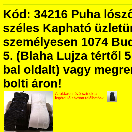
Kód: 34216 Puha lósz
széles Kapható üzlet
személyesen 1074 Bud
5. (Blaha Lujza tértől 5
bal oldalt) vagy megre
bolti áron!
A raktáron lévő színek a
legördülő sávban találhatóak.