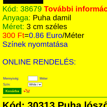
Kód:
38679
További informác
Anyaga:
Puha damil
Méret:
3 cm széles
300 Ft
=
0.86 Euro
/Méter
Színek nyomtatása
ONLINE RENDELÉS:
Mennyiség:
Méter
Szín:
Kosárba
Kód: 30313 Puha lósz