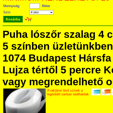
Mennyiség:
Méter
Szín:
Kosárba
Puha lószőr szalag 4 
5 színben üzletünkbe
1074 Budapest Hársfa 
Lujza tértől 5 percre Ke
vagy megrendelhető onl
A raktáron lévő színek a
legördülő sávban találhatóak.