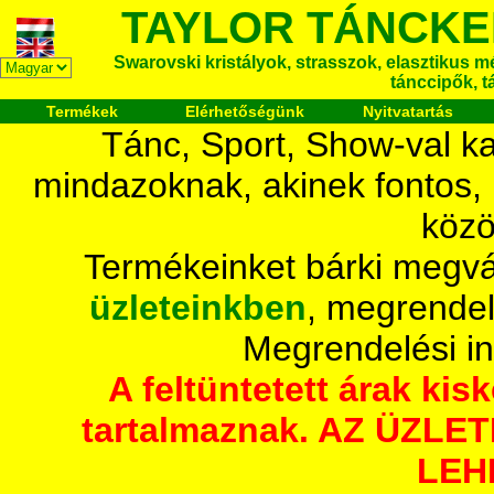
TAYLOR TÁNCKE
Swarovski kristályok, strasszok, elasztikus mét
tánccipők, t
Termékek
Elérhetőségünk
Nyitvatartás
Tánc, Sport, Show-val ka
mindazoknak, akinek fontos,
közö
Termékeinket bárki megvá
üzleteinkben
, megrendel
Megrendelési i
A feltüntetett árak ki
tartalmaznak. AZ ÜZL
LEH