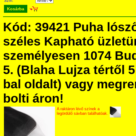
Szín:
Kosárba
Kód: 39421 Puha lósző
széles Kapható üzlet
személyesen 1074 Bud
5. (Blaha Lujza tértől 5
bal oldalt) vagy megre
bolti áron!
A raktáron lévő színek a
legördülő sávban találhatóak.