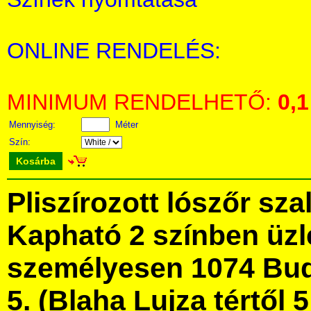
ONLINE RENDELÉS:
MINIMUM RENDELHETŐ:
0,1
Mennyiség:
Méter
Szín:
Kosárba
Pliszírozott lószőr sz
Kapható 2 színben üz
személyesen 1074 Bud
5. (Blaha Lujza tértől 5