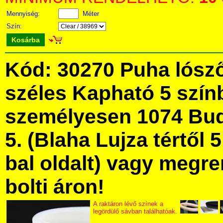
Mennyiség:
Méter
Szín:
Kosárba
Kód: 30270 Puha lósző
széles Kapható 5 szín
személyesen 1074 Bud
5. (Blaha Lujza tértől 5
bal oldalt) vagy megre
bolti áron!
A raktáron lévő színek a
legördülő sávban találhatóak.