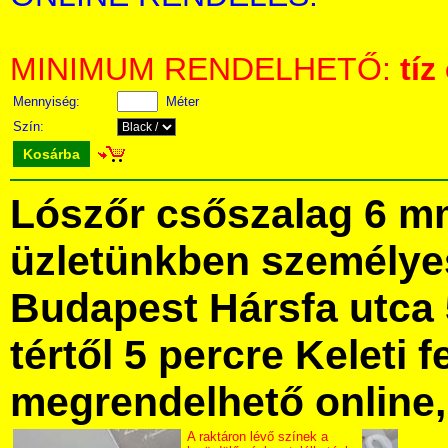
MINIMUM RENDELHETŐ:
tíz
Mennyiség:
Méter
Szín:
Kosárba
Lószőr csőszalag 6 m
üzletünkben személye
Budapest Hársfa utca 
tértől 5 percre Keleti f
megrendelhető online, 
A raktáron lévő színek a