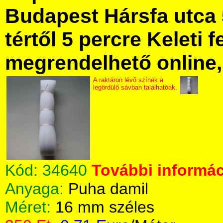
Budapest Hársfa utca 
tértől 5 percre Keleti f
megrendelhető online, 
A raktáron lévő színek a
legördülő sávban találhatóak.
Kód:
34640
További informác
Anyaga:
Puha damil
Méret:
16 mm széles