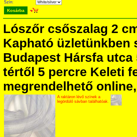
Szín:
Kosárba
Lószőr csőszalag 2 c
Kapható üzletünkben 
Budapest Hársfa utca 
tértől 5 percre Keleti f
megrendelhető online, 
A raktáron lévő színek a
legördülő sávban találhatóak.