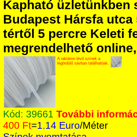
Kapható üzletünkben 
Budapest Hársfa utca 
tértől 5 percre Keleti f
megrendelhető online, 
A raktáron lévő színek a
legördülő sávban találhatóak.
Kód:
39661
További informác
400 Ft
=
1.14 Euro
/Méter
Színek nyomtatása