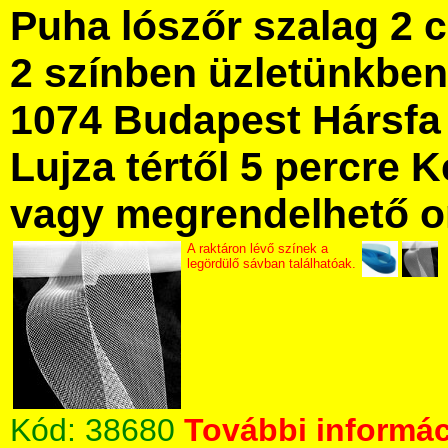
Puha lószőr szalag 2 
2 színben üzletünkbe
1074 Budapest Hársfa 
Lujza tértől 5 percre Ke
vagy megrendelhető onl
A raktáron lévő színek a
legördülő sávban találhatóak.
Kód:
38680
További informác