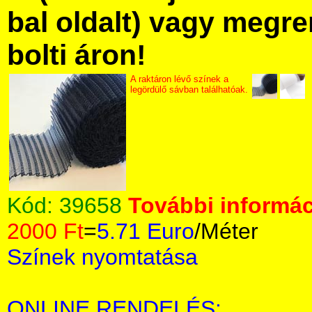
bal oldalt) vagy megre
bolti áron!
A raktáron lévő színek a
legördülő sávban találhatóak.
Kód:
39658
További informác
2000 Ft
=
5.71 Euro
/Méter
Színek nyomtatása
ONLINE RENDELÉS: