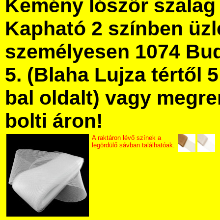
Kemény lószőr szalag
Kapható 2 színben üz
személyesen 1074 Bud
5. (Blaha Lujza tértől 5
bal oldalt) vagy megre
bolti áron!
A raktáron lévő színek a
legördülő sávban találhatóak.