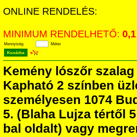
ONLINE RENDELÉS:
MINIMUM RENDELHETŐ:
0,1
Mennyiség:
Méter
Kosárba
Kemény lószőr szalag
Kapható 2 színben üz
személyesen 1074 Bud
5. (Blaha Lujza tértől 5
bal oldalt) vagy megre