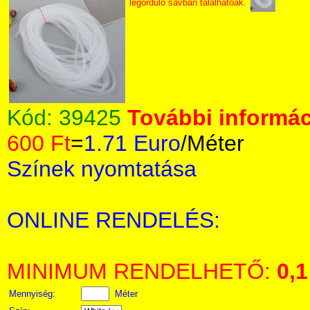
legördülő sávban találhatóak.
Kód:
39425
További informác
600 Ft
=
1.71 Euro
/Méter
Színek nyomtatása
ONLINE RENDELÉS:
MINIMUM RENDELHETŐ:
0,1
Mennyiség:
Méter