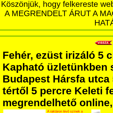
Köszönjük, hogy felkereste we
A MEGRENDELT ÁRUT A MA
HAT
Fehér, ezüst irizáló 5 
Kapható üzletünkben 
Budapest Hársfa utca 
tértől 5 percre Keleti f
megrendelhető online, 
A raktáron lévő színek a