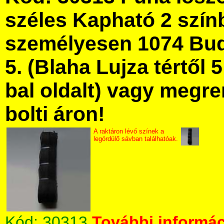
széles Kapható 2 szín
személyesen 1074 Bud
5. (Blaha Lujza tértől 5
bal oldalt) vagy megre
bolti áron!
A raktáron lévő színek a
legördülő sávban találhatóak.
Kód:
30313
További informác