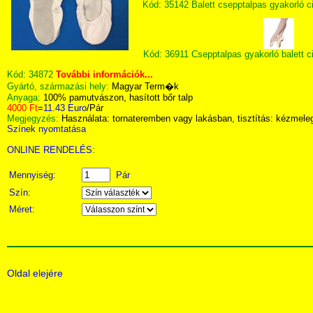
Kód: 35142 Balett csepptalpas gyakorló c
Kód: 36911 Csepptalpas gyakorló balett c
Kód:
34872
További információk...
Gyártó, származási hely:
Magyar Term�k
Anyaga:
100% pamutvászon, hasított bőr talp
4000 Ft
=
11.43 Euro
/Pár
Megjegyzés:
Használata: tornateremben vagy lakásban, tisztítás: kézmel
Színek nyomtatása
ONLINE RENDELÉS:
Mennyiség:
Pár
Szín:
Méret:
Oldal elejére