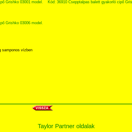
ipő Grishko 03001 model.
Kód: 36910 Csepptalpas balett gyakorló cipő Gri
ipő Grishko 03006 model.
eg samponos vízben
Taylor Partner oldalak