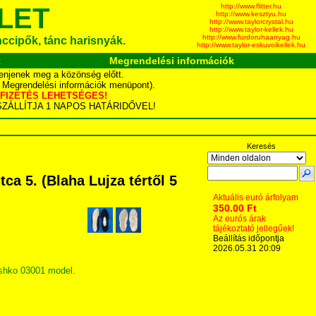
http://www.flitter.hu
LET
http://www.kesztyu.hu
http://www.taylorcrystal.hu
http://www.taylor-kellek.hu
http://www.furdoruhaanyag.hu
ánccipők, tánc harisnyák.
http://www.taylor-eskuvoikellek.hu
k
Megrendelési információk
enjenek meg a közönség előtt.
d Megrendelési információk menüpont).
YÁS FIZETÉS LEHETSÉGES!
TA SZÁLLÍTJA 1 NAPOS HATÁRIDŐVEL!
Keresés
a 5. (Blaha Lujza tértől 5
!
Aktuális euró árfolyam
350.00 Ft
Az eurós árak
tájékoztató jellegűek!
Beállítás időpontja
2026.05.31 20:09
ishko 03001 model.