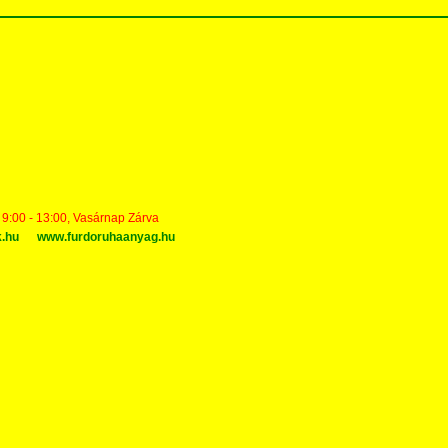
t 9:00 - 13:00, Vasárnap Zárva
k.hu
www.furdoruhaanyag.hu