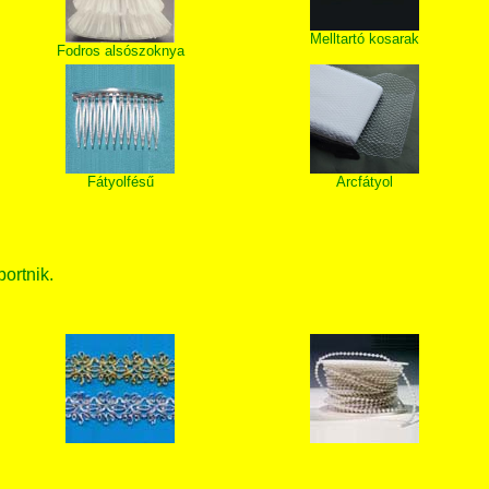
Melltartó kosarak
Fodros alsószoknya
Fátyolfésű
Arcfátyol
bortnik.