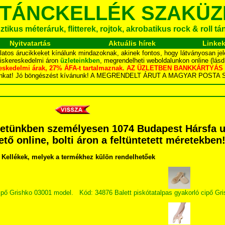
 TÁNCKELLÉK SZAKÜZ
tikus méteráruk, flitterek, rojtok, akrobatikus rock & roll t
Nyitvatartás
Aktuális hírek
Linke
latos árucikkeket kínálunk mindazoknak, akinek fontos, hogy látványosan jel
kiskereskedelmi áron
üzleteinkben
, megrendelheti weboldalunkon online (lás
skereskedelmi árak, 27% ÁFA-t tartalmaznak. AZ ÜZLETBEN BANKKÁRT
dalunkat! Jó böngészést kívánunk! A MEGRENDELT ÁRUT A MAGYAR POS
etünkben személyesen 1074 Budapest Hársfa utc
ető online, bolti áron a feltüntetett méretekben
Kellékek, melyek a termékhez külön rendelhetőek
ipő Grishko 03001 model.
Kód: 34876 Balett piskótatalpas gyakorló cipő Gr