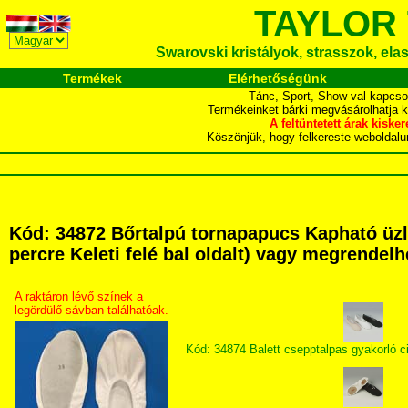
TAYLOR
Swarovski kristályok, strasszok, elasz
Termékek
Elérhetőségünk
Tánc, Sport, Show-val kapcso
Termékeinket bárki megvásárolhatja 
A feltüntetett árak ki
Köszönjük, hogy felkereste webol
Kód: 34872 Bőrtalpú tornapapucs Kapható üzl
percre Keleti felé bal oldalt) vagy megrendelh
A raktáron lévő színek a
legördülő sávban találhatóak.
Kód: 34874 Balett csepptalpas gyakorló c