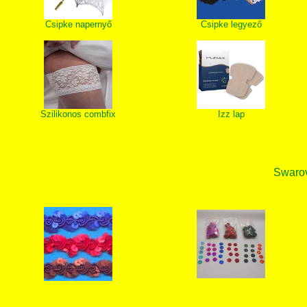
Csipke napernyő
Csipke legyező
Szilikonos combfix
Izz lap
Swarovs