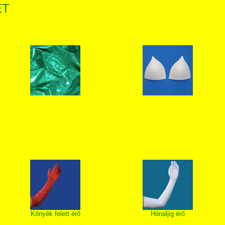
ET
Könyék felett érő
Hónaljig érő